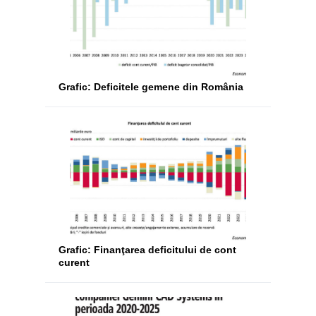
Grafic: Deficitele gemene din România
Grafic: Finanţarea deficitului de cont
curent