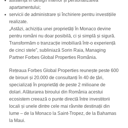
asistență în design interior și personalizarea
apartamentului;
servicii de administrare și închiriere pentru investițiile
realizate.
„Astăzi, achiziția unei proprietăți în Monaco devine
pentru români nu doar posibilă, ci și simplă și sigură.
Transformăm o tranzacție imobiliară într-o experiență
de cinci stele”, subliniază Sorin Raia, Managing
Partner Forbes Global Properties România.
Rețeaua Forbes Global Properties reunește peste 600
de birouri și 20.000 de consultanți în 40 de țări,
specializați în proprietăți de peste 2 milioane de
dolari. Alăturarea biroului din România acestui
ecosistem creează o punte directă între investitorii
locali și unele dintre cele mai râvnite destinații din
lume – de la Monaco la Saint-Tropez, de la Bahamas
la Maui.