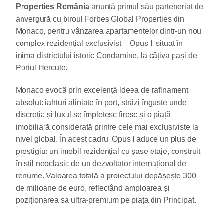
Properties România
anunță primul său parteneriat de
anvergură cu biroul Forbes Global Properties din
Monaco, pentru vânzarea apartamentelor dintr-un nou
complex rezidențial exclusivist – Opus I, situat în
inima districtului istoric Condamine, la câțiva pași de
Portul Hercule.
Monaco evocă prin excelență ideea de rafinament
absolut: iahturi aliniate în port, străzi înguste unde
discreția și luxul se împletesc firesc și o piață
imobiliară considerată printre cele mai exclusiviste la
nivel global. În acest cadru, Opus I aduce un plus de
prestigiu: un imobil rezidențial cu șase etaje, construit
în stil neoclasic de un dezvoltator internațional de
renume. Valoarea totală a proiectului depășește 300
de milioane de euro, reflectând amploarea și
poziționarea sa ultra-premium pe piața din Principat.