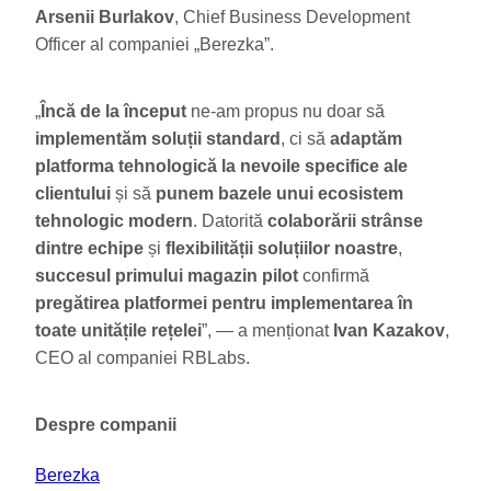
Arsenii Burlakov
, Chief Business Development
Officer al companiei „Berezka”.
„
Încă de la început
ne-am propus nu doar să
implementăm soluții standard
, ci să
adaptăm
platforma tehnologică la nevoile specifice ale
clientului
și să
punem bazele unui ecosistem
tehnologic modern
. Datorită
colaborării strânse
dintre echipe
și
flexibilității soluțiilor noastre
,
succesul primului magazin pilot
confirmă
pregătirea
platformei pentru implementarea în
toate unitățile rețelei
”, — a menționat
Ivan Kazakov
,
CEO al companiei RBLabs.
Despre companii
Berezka