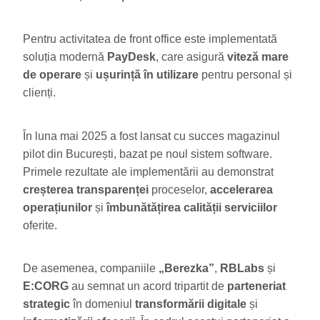
Pentru activitatea de front office este implementată
soluția modernă
PayDesk
, care asigură
viteză mare
de operare
și
ușurință în utilizare
pentru personal și
clienți.
În luna mai 2025 a fost lansat cu succes magazinul
pilot din București, bazat pe noul sistem software.
Primele rezultate ale implementării au demonstrat
creșterea transparenței
proceselor,
accelerarea
operațiunilor
și
îmbunătățirea calității serviciilor
oferite.
De asemenea, companiile
„Berezka”
,
RBLabs
și
E:CORG
au semnat un acord tripartit de
parteneriat
strategic
în domeniul
transformării digitale
și