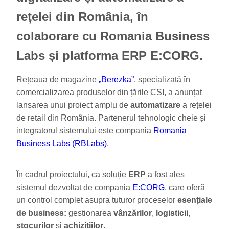
rețelei din România, în
colaborare cu Romania Business
Labs și platforma ERP E:CORG.
Rețeaua de magazine
„Berezka”
, specializată în
comercializarea produselor din țările CSI, a anunțat
lansarea unui proiect amplu de
automatizare
a rețelei
de retail din România. Partenerul tehnologic cheie și
integratorul sistemului este compania
Romania
Business Labs (RBLabs)
.
În cadrul proiectului, ca soluție
ERP
a fost ales
sistemul dezvoltat de compania
E:CORG
, care oferă
un control complet asupra tuturor proceselor
esențiale
de business:
gestionarea
vânzărilor
,
logisticii
,
stocurilor
și
achizițiilor
.