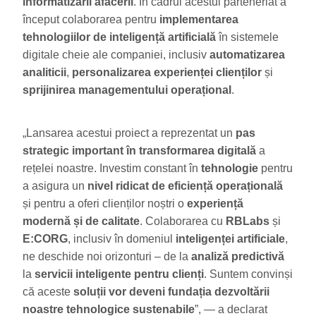
informatizării afacerii
. În cadrul acestui parteneriat a
început colaborarea pentru
implementarea
tehnologiilor
de inteligență artificială
în sistemele
digitale cheie ale companiei, inclusiv
automatizarea
analiticii
,
personalizarea experienței clienților
și
sprijinirea managementului operațional
.
„Lansarea acestui proiect a reprezentat un
pas
strategic important
în transformarea digitală
a
rețelei noastre. Investim constant în
tehnologie
pentru
a asigura un
nivel ridicat de eficiență operațională
și pentru a oferi clienților noștri o
experiență
modernă și de calitate
. Colaborarea cu
RBLabs
și
E:CORG
, inclusiv în domeniul
inteligenței artificiale
,
ne deschide noi orizonturi – de la
analiză predictivă
la
servicii inteligente pentru clienți
. Suntem convinși
că aceste
soluții vor deveni fundația dezvoltării
noastre tehnologice sustenabile
”, — a declarat