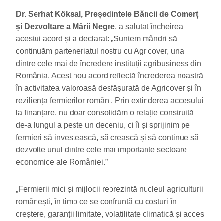
Dr. Serhat Köksal, Președintele Băncii de Comerț
și Dezvoltare a Mării Negre
, a salutat încheirea
acestui acord și a declarat: „Suntem mândri să
continuăm parteneriatul nostru cu Agricover, una
dintre cele mai de încredere instituții agribusiness din
România. Acest nou acord reflectă încrederea noastră
în activitatea valoroasă desfășurată de Agricover și în
reziliența fermierilor români. Prin extinderea accesului
la finanțare, nu doar consolidăm o relație construită
de-a lungul a peste un deceniu, ci îi și sprijinim pe
fermieri să investească, să crească și să continue să
dezvolte unul dintre cele mai importante sectoare
economice ale României.”
„Fermierii mici și mijlocii reprezintă nucleul agriculturii
românești, în timp ce se confruntă cu costuri în
creștere, garanții limitate, volatilitate climatică și acces