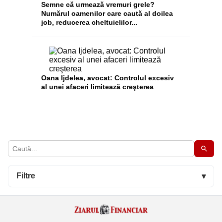
Semne că urmează vremuri grele?
Numărul oamenilor care caută al doilea
job, reducerea cheltuielilor...
Oana Ijdelea, avocat: Controlul excesiv
al unei afaceri limitează creşterea
Filtre
▾