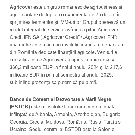
Agricover
este un grup românesc de agribusiness și
agri-finanțare de top, cu o experiență de 25 de ani în
sprijinirea fermierilor și IMM-urilor. Grupul operează un
model integrat de servicii, având ca pilon Agricover
Credit IFN SA („Agricover Credit” / „Agricover IFN”),
una dintre cele mai mari instituții financiare nebancare
din România dedicate finanțării agricole. Veniturile
consolidate ale Agricover au ajuns la aproximativ
360,3 milioane EUR la finalul anului 2024 și la 217,6
milioane EUR în primul semestru al anului 2025,
subliniind prezența sa puternică pe piață.
Banca de Comerț și Dezvoltare a Mării Negre
(BSTDB)
este o instituție financiară internațională
înființată de Albania, Armenia, Azerbaidjan, Bulgaria,
Georgia, Grecia, Moldova, România, Rusia, Turcia și
Ucraina. Sediul central al BSTDB este la Salonic,