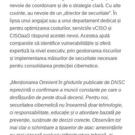
nevoie de coordonare și de o strategie clară. Cu alte
cuvinte, au nevoie de un „director de securitate”. În
lipsa unui angajat sau a unui departament dedicat și
pentru optimizarea costurilor, serviciile vCISO și
CISOaaS răspund acestei nevoi. Acestea ajută
companiile să identifice vulnerabilitățile și oferă
expertiză la nivel executiv, prin gestionarea riscurilor
și implementarea măsurilor de securitate necesare
pentru consolidarea protecției cibernetice.
„
Menționarea Omnient în ghidurile publicate de DNSC
reprezintă o confirmare a muncii constante pe care o
desfășurăm de peste două decenii. Pentru noi,
securitatea cibernetică nu înseamnă doar tehnologie,
ci responsabilitate, educație și o abordare bazată pe
prevenție, susținute de decizii corecte. Observăm tot
mai clar o schimbare a tiparelor de atac: amenințările