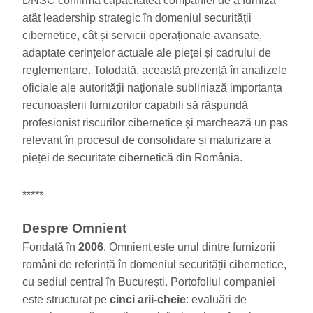
DNSC confirmă capacitatea companiei de a furniza
atât leadership strategic în domeniul securității
cibernetice, cât și servicii operaționale avansate,
adaptate cerințelor actuale ale pieței și cadrului de
reglementare. Totodată, această prezență în analizele
oficiale ale autorității naționale subliniază importanța
recunoașterii furnizorilor capabili să răspundă
profesionist riscurilor cibernetice și marchează un pas
relevant în procesul de consolidare și maturizare a
pieței de securitate cibernetică din România.
*****
Despre Omnient
Fondată în
2006
, Omnient este unul dintre furnizorii
români de referință în domeniul securității cibernetice,
cu sediul central în București. Portofoliul companiei
este structurat pe
cinci arii-cheie
: evaluări de