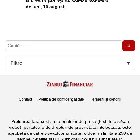
la 6,5% în şedinţa de politică monetară
de luni, 10 august,...
Filtre
▾
Contact
Politică de confidențialitate
Termeni și condiții
Preluarea fără cost a materialelor de presă (text, foto si/sau
video), purtătoare de drepturi de proprietate intelectuală, este
aprobată de către www.zfcomunicate.ro doar în limita a 250 de
semne. Spaţiile şi URL-ul/hyperlink-ul nu sunt luate în