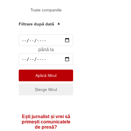
Mediu
Toate companiile
Pharma & Sănătate
Profesii & HR
Filtrare după dată
▾
Retail & Agrobusiness
Social
până la
Sport
Telecomunicatii
Turism & Hotel
Aplică filtrul
Șterge filtrul
Ești jurnalist și vrei să
primești comunicatele
de presă?