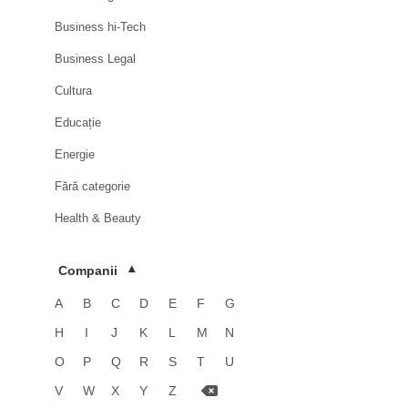
Business hi-Tech
Business Legal
Cultura
Educație
Energie
Fără categorie
Health & Beauty
HoReCa
Companii
▾
Imobiliare
A
B
C
D
E
F
G
Industrie
H
I
J
K
L
M
N
Luxury
O
P
Q
R
S
T
U
Media & Advertising
V
W
X
Y
Z