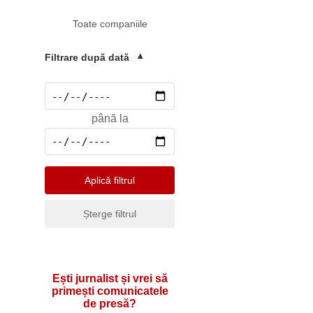
Mediu
Toate companiile
Pharma & Sănătate
Profesii & HR
Filtrare după dată
▾
Retail & Agrobusiness
Social
până la
Sport
Telecomunicatii
Turism & Hotel
Aplică filtrul
Șterge filtrul
Ești jurnalist și vrei să
primești comunicatele
de presă?