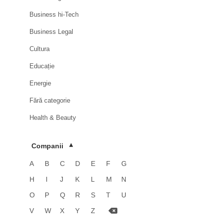
Business hi-Tech
Business Legal
Cultura
Educație
Energie
Fără categorie
Health & Beauty
HoReCa
Companii
▾
Imobiliare
A
B
C
D
E
F
G
Industrie
H
I
J
K
L
M
N
Luxury
O
P
Q
R
S
T
U
Media & Advertising
V
W
X
Y
Z