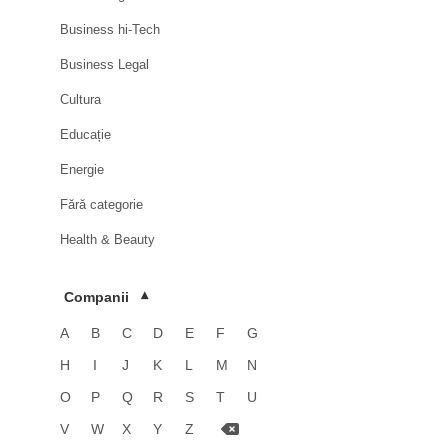
Business hi-Tech
Business Legal
Cultura
Educație
Energie
Fără categorie
Health & Beauty
HoReCa
Companii
▾
Imobiliare
A
B
C
D
E
F
G
Industrie
H
I
J
K
L
M
N
Luxury
O
P
Q
R
S
T
U
Media & Advertising
V
W
X
Y
Z