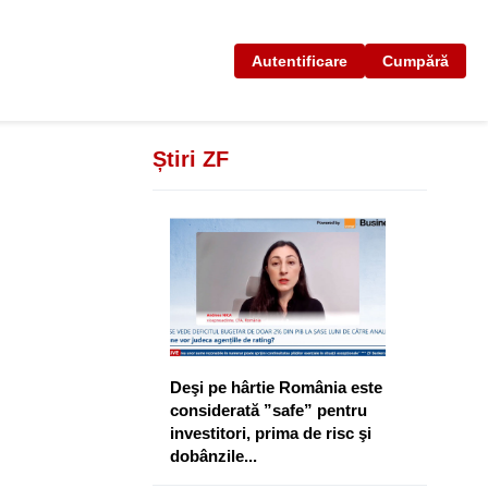
Autentificare
Cumpără
Știri ZF
Deşi pe hârtie România este
considerată ”safe” pentru
investitori, prima de risc şi
dobânzile...