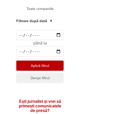
Mediu
Toate companiile
Pharma & Sănătate
Profesii & HR
Filtrare după dată
▾
Retail & Agrobusiness
Social
până la
Sport
Telecomunicatii
Turism & Hotel
Aplică filtrul
Șterge filtrul
Ești jurnalist și vrei să
primești comunicatele
de presă?