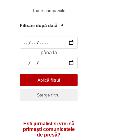
Mediu
Toate companiile
Pharma & Sănătate
Profesii & HR
Filtrare după dată
▾
Retail & Agrobusiness
Social
până la
Sport
Telecomunicatii
Turism & Hotel
Aplică filtrul
Șterge filtrul
Ești jurnalist și vrei să
primești comunicatele
de presă?