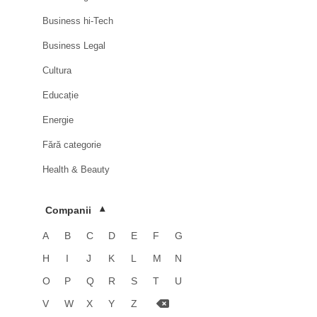
Business hi-Tech
Business Legal
Cultura
Educație
Energie
Fără categorie
Health & Beauty
HoReCa
Companii
▾
Imobiliare
A
B
C
D
E
F
G
Industrie
H
I
J
K
L
M
N
Luxury
O
P
Q
R
S
T
U
Media & Advertising
V
W
X
Y
Z