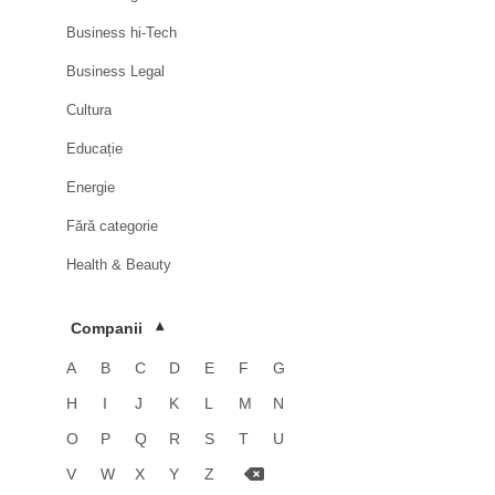
Business hi-Tech
Business Legal
Cultura
Educație
Energie
Fără categorie
Health & Beauty
HoReCa
Companii
▾
Imobiliare
A
B
C
D
E
F
G
Industrie
H
I
J
K
L
M
N
Luxury
O
P
Q
R
S
T
U
Media & Advertising
V
W
X
Y
Z