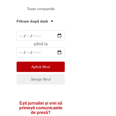
Mediu
Toate companiile
Pharma & Sănătate
Profesii & HR
Filtrare după dată
▾
Retail & Agrobusiness
Social
până la
Sport
Telecomunicatii
Turism & Hotel
Aplică filtrul
Șterge filtrul
Ești jurnalist și vrei să
primești comunicatele
de presă?