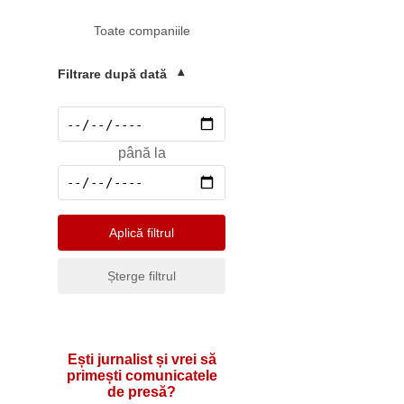
Mediu
Toate companiile
Pharma & Sănătate
Profesii & HR
Filtrare după dată
▾
Retail & Agrobusiness
Social
până la
Sport
Telecomunicatii
Turism & Hotel
Aplică filtrul
Șterge filtrul
Ești jurnalist și vrei să
primești comunicatele
de presă?