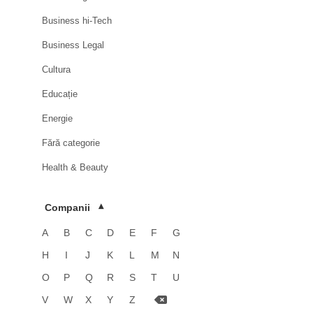
Business hi-Tech
Business Legal
Cultura
Educație
Energie
Fără categorie
Health & Beauty
HoReCa
Companii
▾
Imobiliare
A
B
C
D
E
F
G
Industrie
H
I
J
K
L
M
N
Luxury
O
P
Q
R
S
T
U
Media & Advertising
V
W
X
Y
Z