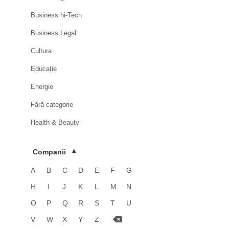
Business hi-Tech
Business Legal
Cultura
Educație
Energie
Fără categorie
Health & Beauty
HoReCa
Companii
▾
Imobiliare
A
B
C
D
E
F
G
Industrie
H
I
J
K
L
M
N
Luxury
O
P
Q
R
S
T
U
Media & Advertising
V
W
X
Y
Z