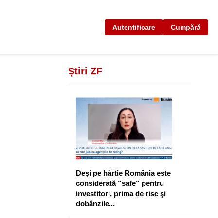
Autentificare
Cumpără
Știri ZF
Deşi pe hârtie România este
considerată ”safe” pentru
investitori, prima de risc şi
dobânzile...