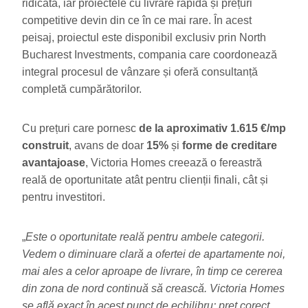
ridicată, iar proiectele cu livrare rapidă și prețuri
competitive devin din ce în ce mai rare. În acest
peisaj, proiectul este disponibil exclusiv prin North
Bucharest Investments, compania care coordonează
integral procesul de vânzare și oferă consultanță
completă cumpărătorilor.
Cu prețuri care pornesc
de la aproximativ 1.615 €/mp
construit
, avans de doar
15%
și
forme de creditare
avantajoase
, Victoria Homes creează o fereastră
reală de oportunitate atât pentru clienții finali, cât și
pentru investitori.
„
Este o oportunitate reală pentru ambele categorii.
Vedem o diminuare clară a ofertei de apartamente noi,
mai ales a celor aproape de livrare, în timp ce cererea
din zona de nord continuă să crească. Victoria Homes
se află exact în acest punct de echilibru: preț corect,