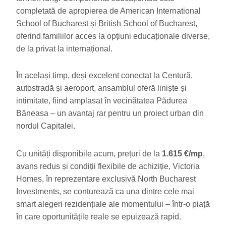
completată de apropierea de American International
School of Bucharest și British School of Bucharest,
oferind familiilor acces la opțiuni educaționale diverse,
de la privat la internațional.
În același timp, deși excelent conectat la Centură,
autostradă și aeroport, ansamblul oferă liniște și
intimitate, fiind amplasat în vecinătatea Pădurea
Băneasa – un avantaj rar pentru un proiect urban din
nordul Capitalei.
Cu unități disponibile acum, prețuri de la
1.615 €/mp
,
avans redus și condiții flexibile de achiziție, Victoria
Homes, în reprezentare exclusivă North Bucharest
Investments, se conturează ca una dintre cele mai
smart alegeri rezidențiale ale momentului – într-o piață
în care oportunitățile reale se epuizează rapid.