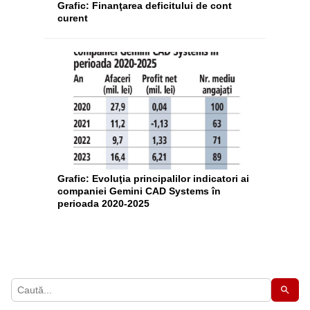
Grafic: Finanţarea deficitului de cont
curent
Grafic: Evoluţia principalilor indicatori ai
companiei Gemini CAD Systems în
perioada 2020-2025