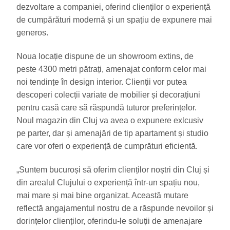
dezvoltare a companiei, oferind clienților o experiență
de cumpărături modernă și un spațiu de expunere mai
generos.
Noua locație dispune de un showroom extins, de
peste 4300 metri pătrați, amenajat conform celor mai
noi tendințe în design interior. Clienții vor putea
descoperi colecții variate de mobilier și decorațiuni
pentru casă care să răspundă tuturor preferințelor.
Noul magazin din Cluj va avea o expunere exlcusiv
pe parter, dar și amenajări de tip apartament și studio
care vor oferi o experiență de cumprături eficientă.
„Suntem bucuroși să oferim clienților noștri din Cluj și
din arealul Clujului o experiență într-un spațiu nou,
mai mare și mai bine organizat. Această mutare
reflectă angajamentul nostru de a răspunde nevoilor și
dorințelor clienților, oferindu-le soluții de amenajare