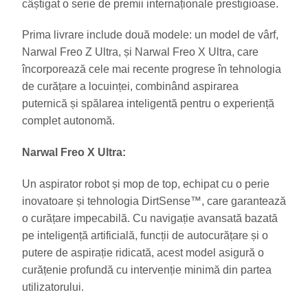
câștigat o serie de premii internaționale prestigioase.
Prima livrare include două modele: un model de vârf,
Narwal Freo Z Ultra, și Narwal Freo X Ultra, care
încorporează cele mai recente progrese în tehnologia
de curățare a locuinței, combinând aspirarea
puternică și spălarea inteligentă pentru o experiență
complet autonomă.
Narwal Freo X Ultra:
Un aspirator robot și mop de top, echipat cu o perie
inovatoare și tehnologia DirtSense™, care garantează
o curățare impecabilă. Cu navigație avansată bazată
pe inteligență artificială, funcții de autocurățare și o
putere de aspirație ridicată, acest model asigură o
curățenie profundă cu intervenție minimă din partea
utilizatorului.