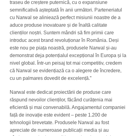
traseu de creștere puternică, cu o expansiune
semnificativă așteptată în anii următori. Parteneriatul
cu Narwal se aliniează perfect misiunii noastre de a
aduce produse inovatoare și de înaltă calitate
clienților noștri. Suntem mândri să fim primii care
introduc acest brand revoluționar în România. Deși
este nou pe piața noastră, produsele Narwal și-au
demonstrat deja potențialul excepțional în Europa și la
nivel global. Într-un peisaj tot mai competitiv, credem
că Narwal se evidențiază ca o alegere de încredere,
cu un palmares dovedit de excelență.”
Narwal este dedicat proiectării de produse care
răspund nevoilor clienților, făcând curățenia mai
eficientă și mai convenabilă. Angajamentul companiei
față de inovație este evident – peste 1.200 de
tehnologii brevetate. Produsele Narwal au fost
apreciate de numeroase publicații media și au