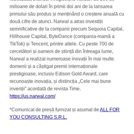
milioane de dolari în primii doi ani de la lansarea
primului său produs și menținând o creștere anuală cu
două cifre de atunci. Narwal a atras investiții
semnificative de la companii precum Sequoia Capital,
Hillhouse Capital, ByteDance (compania-mamă a
TikTok) și Tencent, printre altele. Cu peste 700 de
cercetători și oameni de știință din întreaga lume,
Narwal a realizat numeroase inovații în mai multe
domenii și a câștigat premii internaționale
prestigioase, inclusiv Edison Gold Award, care
recunoaște inovația, și distincția „Cele mai bune
invenții” acordată de revista Time.
https://us.narwal.com/
*Comunicat de presă furnizat și asumat de
ALL FOR
YOU CONSULTING S.R.L.