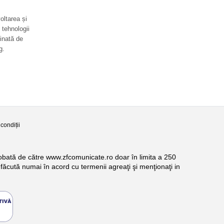
oltarea și
 tehnologii
inată de
g.
condiții
probată de către www.zfcomunicate.ro doar în limita a 250
făcută numai în acord cu termenii agreaţi şi menţionaţi in