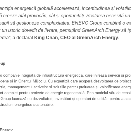
nziția energetică globală accelerează, incertitudinea și volatili
ă creeze atât provocări, cât și oportunități. Scalarea necesită un
apabil să gestioneze complexitatea. ENEVO Group combină o ex
u un istoric dovedit de livrare, permițând GreenArch Energy să îș
erea”
, a declarat
King Chan, CEO al GreenArch Energy.
oup
ompanie integrată de infrastructură energetică, care livrează servicii și proi
opene și în Orientul Mijlociu. Cu expertiză care acoperă dezvoltarea de proiecte
ucția, managementul activelor și soluțiile pentru preluarea și valorificarea ener
rt complet pentru proiecte de energie regenerabilă. Prin modelul său de ecos
oup lucrează cu dezvoltatori, investitori și operatori de utilități pentru a acc
tructurii energetice sustenabile.
 Energy