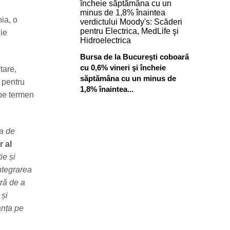
ia, o
gie
Bursa de la Bucureşti coboară
cu 0,6% vineri şi încheie
tare,
săptămâna cu un minus de
i pentru
1,8% înaintea...
 pe termen
pa de
 al
ie și
ntegrarea
ră de a
 și
anța pe