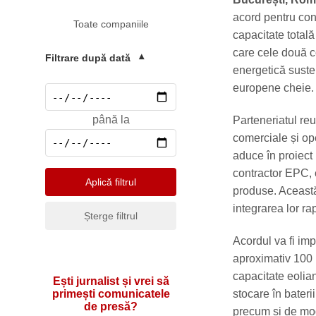
Mediu
acord pentru con
Toate companiile
Pharma & Sănătate
capacitate total
Profesii & HR
care cele două c
Filtrare după dată
▾
energetică suste
Retail & Agrobusiness
europene cheie.
Social
până la
Parteneriatul reu
Sport
comerciale și o
Telecomunicatii
aduce în proiect 
contractor EPC, c
Turism & Hotel
Aplică filtrul
produse. Această 
integrarea lor rap
Șterge filtrul
Acordul va fi imp
aproximativ 100 
capacitate eolia
Ești jurnalist și vrei să
stocare în bateri
primești comunicatele
de presă?
precum și de mod