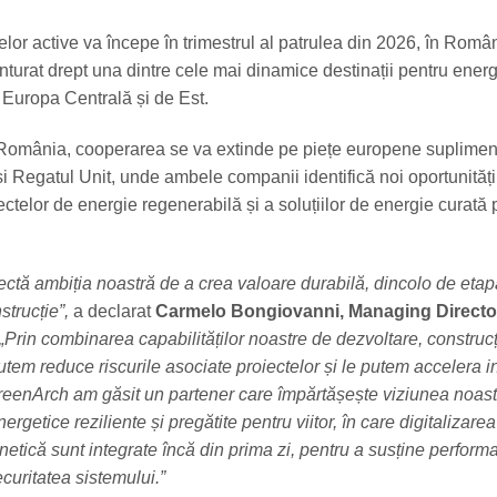
lor active va începe în trimestrul al patrulea din 2026, în Român
nturat drept una dintre cele mai dinamice destinații pentru ener
 Europa Centrală și de Est.
România, cooperarea se va extinde pe piețe europene suplimen
a și Regatul Unit, unde ambele companii identifică noi oportunităț
ectelor de energie regenerabilă și a soluțiilor de energie curată
lectă ambiția noastră de a crea valoare durabilă, dincolo de eta
strucție”,
a declarat
Carmelo Bongiovanni, Managing Director
„Prin combinarea capabilităților noastre de dezvoltare, construcț
utem reduce riscurile asociate proiectelor și le putem accelera i
reenArch am găsit un partener care împărtășește viziunea noast
ergetice reziliente și pregătite pentru viitor, în care digitalizarea
netică sunt integrate încă din prima zi, pentru a susține perform
curitatea sistemului.”