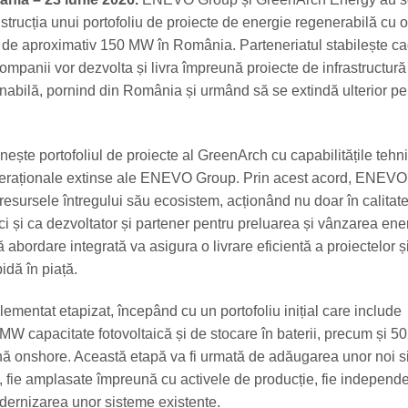
strucția unui portofoliu de proiecte de energie regenerabilă cu o
ă de aproximativ 150 MW în România. Parteneriatul stabilește ca
ompanii vor dezvolta și livra împreună proiecte de infrastructură
nabilă, pornind din România și urmând să se extindă ulterior pe 
nește portofoliul de proiecte al GreenArch cu capabilitățile tehn
peraționale extinse ale ENEVO Group. Prin acest acord, ENEV
resursele întregului său ecosistem, acționând nu doar în calitat
i și ca dezvoltator și partener pentru preluarea și vânzarea ene
abordare integrată va asigura o livrare eficientă a proiectelor ș
idă în piață.
lementat etapizat, începând cu un portofoliu inițial care include
MW capacitate fotovoltaică și de stocare în baterii, precum și 
nă onshore. Această etapă va fi urmată de adăugarea unor noi 
i, fie amplasate împreună cu activele de producție, fie independ
ernizarea unor sisteme existente.