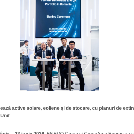
ază active solare, eoliene și de stocare, cu planuri de exti
 Unit.
nia – 23 iunie 2026.
ENEVO Group și GreenArch Energy au 