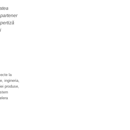
tatea
 partener
pertiză
i
ecte la
, ingineria,
giei produse,
istem
elera