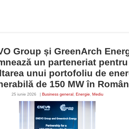
O Group și GreenArch Ener
mnează un parteneriat pentru
tarea unui portofoliu de ener
nerabilă de 150 MW în Român
25 iunie 2026
|
Business general
,
Energie
,
Mediu