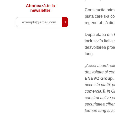
Abonează-te la
Construcția prime
newsletter
piață care s-a co
regenerabilă din
După etapa din 
inclusiv în Itali
dezvoltarea proi
lung.
„Acest acord ref
dezvoltare și con
ENEVO Group
.
acces la piață, p
comercială. În G
construi active en
securitatea ciber
termen lung și se