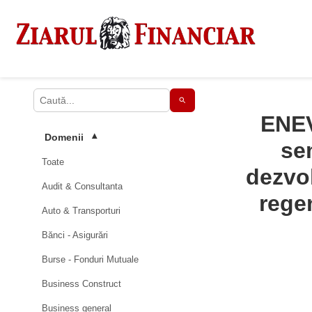
ENEV
Domenii
▾
se
Toate
dezvol
Audit & Consultanta
rege
Auto & Transporturi
Bănci - Asigurări
Burse - Fonduri Mutuale
Business Construct
Business general