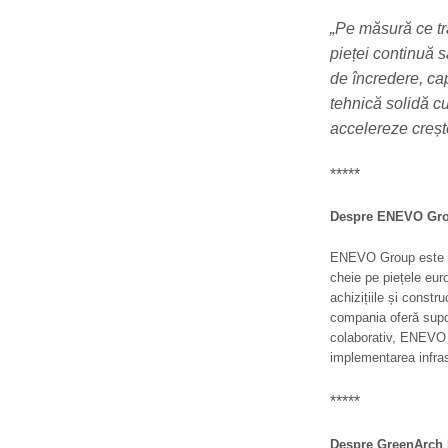
„Pe măsură ce tra
pieței continuă s
de încredere, c
tehnică solidă c
accelereze creșt
*****
Despre ENEVO Gr
ENEVO Group este o c
cheie pe piețele eur
achizițiile și constr
compania oferă supo
colaborativ, ENEVO Gr
implementarea infras
*****
Despre GreenArch