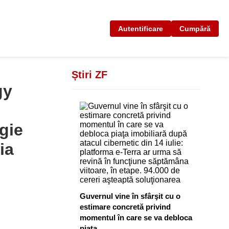
Autentificare
Cumpără
Știri ZF
gy
gie
ia
Guvernul vine în sfârşit cu o
estimare concretă privind
momentul în care se va debloca
piaţa...