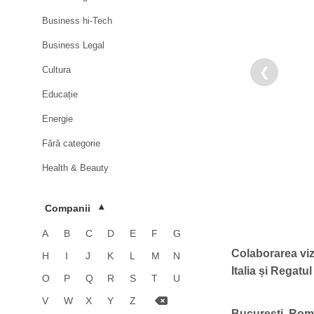
Business hi-Tech
Business Legal
Cultura
❮
Educație
Energie
Fără categorie
Health & Beauty
HoReCa
Companii
▾
Imobiliare
A
B
C
D
E
F
G
Industrie
Colaborarea vize
H
I
J
K
L
M
N
Luxury
Italia și Regatul
O
P
Q
R
S
T
U
Media & Advertising
V
W
X
Y
Z
București, Româ