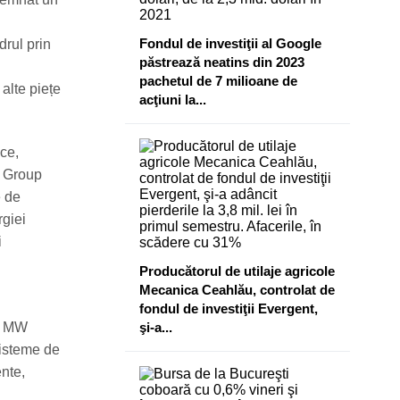
Fondul de investiţii al Google
drul prin
păstrează neatins din 2023
pachetul de 7 milioane de
alte piețe
acţiuni la...
ice,
O Group
e de
rgiei
i
Producătorul de utilaje agricole
Mecanica Ceahlău, controlat de
fondul de investiţii Evergent,
50 MW
şi-a...
sisteme de
ente,