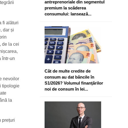
antreprenoriale din segmentul
tegrării
premium la scăderea
consumului: lansează...
fi alături
, dar și
prin
 de la cei
mișcarea,
 într-un
Cât de multe credite de
consum au dat băncile în
e nevoilor
S1/2026? Volumul finanţărilor
i tipologie
noi de consum în lei...
nate
până la
 prețuri