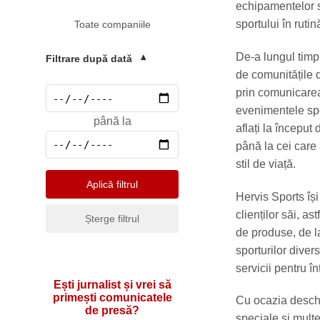
Mediu
echipamentelor sp
sportului în rutin
Toate companiile
Pharma & Sănătate
Profesii & HR
De-a lungul timp
Filtrare după dată
▾
de comunitățile d
Retail & Agrobusiness
prin comunicarea 
Social
evenimentele spor
până la
Sport
aflați la începu
până la cei care 
Telecomunicatii
stil de viață.
Turism & Hotel
Aplică filtrul
Hervis Sports îș
clienților săi, a
Șterge filtrul
de produse, de l
sporturilor divers
servicii pentru î
Ești jurnalist și vrei să
primești comunicatele
Cu ocazia deschi
de presă?
speciale și multe