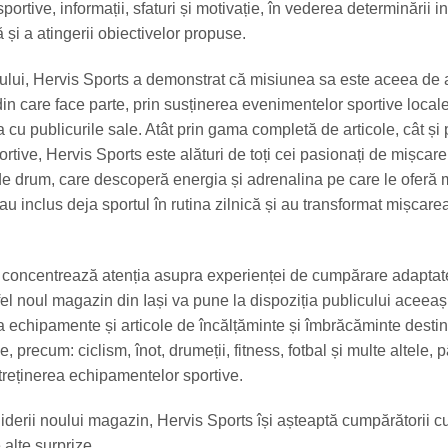
ortive, informații, sfaturi și motivație, în vederea determinării in
ă și a atingerii obiectivelor propuse.
ului, Hervis Sports a demonstrat că misiunea sa este aceea de a 
in care face parte, prin susținerea evenimentelor sportive locale
cu publicurile sale. Atât prin gama completă de articole, cât și 
tive, Hervis Sports este alături de toți cei pasionați de mișcare,
t de drum, care descoperă energia și adrenalina pe care le oferă 
au inclus deja sportul în rutina zilnică și au transformat mișcarea
i concentrează atenția asupra experienței de cumpărare adaptat
stfel noul magazin din Iași va pune la dispoziția publicului aceeaș
a echipamente și articole de încălțăminte și îmbrăcăminte desti
e, precum: ciclism, înot, drumeții, fitness, fotbal și multe altele, 
ntreținerea echipamentelor sportive.
derii noului magazin, Hervis Sports își așteaptă cumpărătorii cu
 alte surprize.