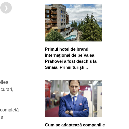
❯
​Primul hotel de brand
internaţional de pe Valea
Prahovei a fost deschis la
Sinaia. Primii turişti...
oilea
curari,
ă completă
De
Cum se adaptează companiile