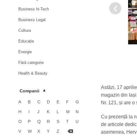
❮
Business hi-Tech
Business Legal
Cultura
Educație
Energie
Fără categorie
Health & Beauty
HoReCa
Astăzi, 17 april
Companii
▾
Imobiliare
magazin din Iași
A
B
C
D
E
F
G
Nr. 121, și are o
Industrie
H
I
J
K
L
M
N
Luxury
Cu prezență la n
O
P
Q
R
S
T
U
de articole dedic
Media & Advertising
V
W
X
Y
Z
asemenea, Hervis 