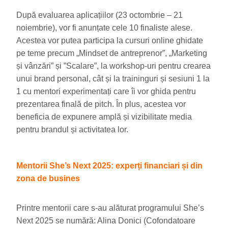
După evaluarea aplicațiilor (23 octombrie – 21
noiembrie), vor fi anunțate cele 10 finaliste alese.
Acestea vor putea participa la cursuri online ghidate
pe teme precum „Mindset de antreprenor”, „Marketing
și vânzări” și ”Scalare”, la workshop-uri pentru crearea
unui brand personal, cât și la traininguri și sesiuni 1 la
1 cu mentori experimentați care îi vor ghida pentru
prezentarea finală de pitch. În plus, acestea vor
beneficia de expunere amplă și vizibilitate media
pentru brandul și activitatea lor.
Mentorii She’s Next 2025: experți financiari și din
zona de busines
Printre mentorii care s-au alăturat programului She’s
Next 2025 se numără: Alina Donici (Cofondatoare