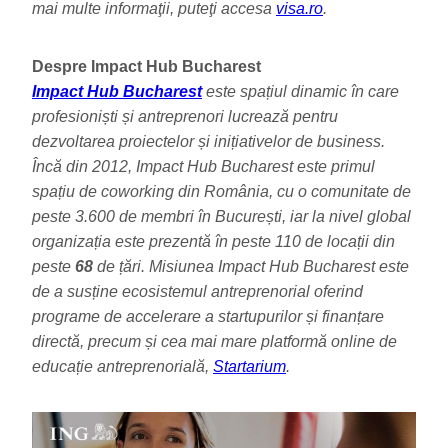
mai multe informaţii, puteţi accesa
visa.ro
.
Despre Impact Hub Bucharest
Impact Hub Bucharest
este spațiul dinamic în care
profesioniști și antreprenori lucrează pentru
dezvoltarea proiectelor și inițiativelor de business.
Încă din 2012, Impact Hub Bucharest este primul
spațiu de coworking din România, cu o comunitate de
peste 3.600 de membri în București, iar la nivel global
organizația este prezentă în peste 110 de locații din
peste
68
de țări. Misiunea Impact Hub Bucharest este
de a susține ecosistemul antreprenorial oferind
programe de accelerare a startupurilor și finanțare
directă, precum și cea mai mare platformă online de
educație antreprenorială,
Startarium
.