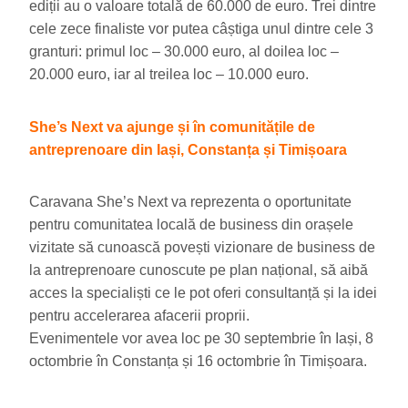
ediții au o valoare totală de 60.000 de euro. Trei dintre
cele zece finaliste vor putea câștiga unul dintre cele 3
granturi: primul loc – 30.000 euro, al doilea loc –
20.000 euro, iar al treilea loc – 10.000 euro.
She’s Next va ajunge și în comunitățile de
antreprenoare din Iași, Constanța și Timișoara
Caravana She’s Next va reprezenta o oportunitate
pentru comunitatea locală de business din orașele
vizitate să cunoască povești vizionare de business de
la antreprenoare cunoscute pe plan național, să aibă
acces la specialiști ce le pot oferi consultanță și la idei
pentru accelerarea afacerii proprii.
Evenimentele vor avea loc pe 30 septembrie în Iași, 8
octombrie în Constanța și 16 octombrie în Timișoara.