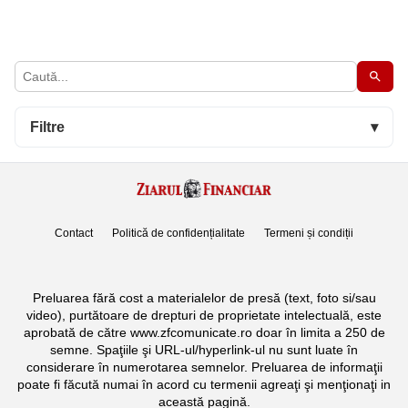
Filtre
▾
Contact
Politică de confidențialitate
Termeni și condiții
Preluarea fără cost a materialelor de presă (text, foto si/sau
video), purtătoare de drepturi de proprietate intelectuală, este
aprobată de către www.zfcomunicate.ro doar în limita a 250 de
semne. Spaţiile şi URL-ul/hyperlink-ul nu sunt luate în
considerare în numerotarea semnelor. Preluarea de informaţii
poate fi făcută numai în acord cu termenii agreaţi şi menţionaţi in
această pagină.