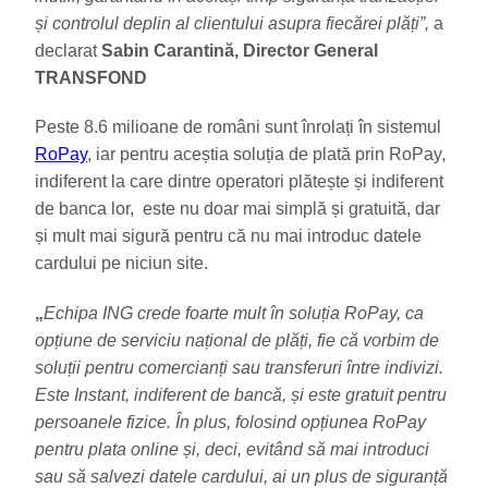
și controlul deplin al clientului asupra fiecărei plăți”,
a
declarat
Sabin Carantină, Director General
TRANSFOND
Peste 8.6 milioane de români sunt înrolați în sistemul
RoPay
, iar pentru aceștia soluția de plată prin RoPay,
indiferent la care dintre operatori plătește și indiferent
de banca lor, este nu doar mai simplă și gratuită, dar
și mult mai sigură pentru că nu mai introduc datele
cardului pe niciun site.
„
Echipa ING crede foarte mult în soluția RoPay, ca
opțiune de serviciu național de plăți, fie că vorbim de
soluții pentru comercianți sau transferuri între indivizi.
Este Instant, indiferent de bancă, și este gratuit pentru
persoanele fizice. În plus, folosind opțiunea RoPay
pentru plata online și, deci, evitând să mai introduci
sau să salvezi datele cardului, ai un plus de siguranță