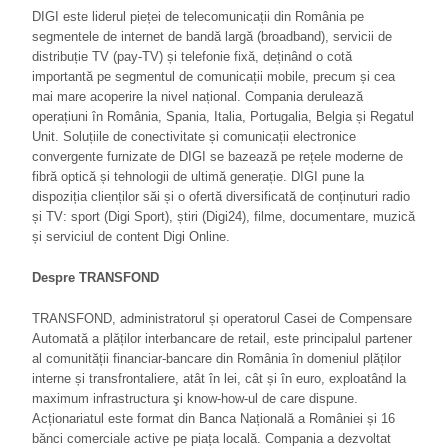
DIGI este liderul pieței de telecomunicații din România pe
segmentele de internet de bandă largă (broadband), servicii de
distribuție TV (pay-TV) și telefonie fixă, deținând o cotă
importantă pe segmentul de comunicații mobile, precum și cea
mai mare acoperire la nivel național. Compania derulează
operațiuni în România, Spania, Italia, Portugalia, Belgia și Regatul
Unit. Soluțiile de conectivitate și comunicații electronice
convergente furnizate de DIGI se bazează pe rețele moderne de
fibră optică și tehnologii de ultimă generație. DIGI pune la
dispoziția clienților săi și o ofertă diversificată de conținuturi radio
și TV: sport (Digi Sport), știri (Digi24), filme, documentare, muzică
și serviciul de content Digi Online.
Despre TRANSFOND
TRANSFOND, administratorul și operatorul Casei de Compensare
Automată a plăților interbancare de retail, este principalul partener
al comunității financiar-bancare din România în domeniul plăților
interne și transfrontaliere, atât în lei, cât și în euro, exploatând la
maximum infrastructura şi know-how-ul de care dispune.
Acționariatul este format din Banca Națională a României și 16
bănci comerciale active pe piața locală. Compania a dezvoltat