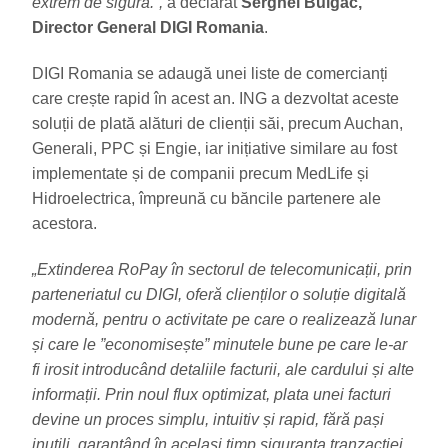
extrem de sigură.”,
a declarat
Serghei Bulgac,
Director General DIGI Romania
.
DIGI Romania se adaugă unei liste de comercianți
care crește rapid în acest an. ING a dezvoltat aceste
soluții de plată alături de clienții săi, precum Auchan,
Generali, PPC și Engie, iar inițiative similare au fost
implementate și de companii precum MedLife și
Hidroelectrica, împreună cu băncile partenere ale
acestora.
„Extinderea RoPay în sectorul de telecomunicații, prin
parteneriatul cu DIGI, oferă clienților o soluție digitală
modernă, pentru o activitate pe care o realizează lunar
și care le ”economisește” minutele bune pe care le-ar
fi irosit introducând detaliile facturii, ale cardului și alte
informații. Prin noul flux optimizat, plata unei facturi
devine un proces simplu, intuitiv și rapid, fără pași
inutili, garantând în același timp siguranța tranzacției