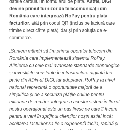
datele cardului în formularul de plată.
Astfel, DIGI
devine primul furnizor de telecomunicații din
România care integrează RoPay pentru plata
facturilor
, atât prin codul QR (inclus pe factură care
trimite direct către plată), dar și prin soluția de e-
commerce.
„Suntem mândri să fim primul operator telecom din
România care implementează sistemul RoPay.
Alinierea cu cele mai avansate standarde tehnologice
și investițiile constante în infrastructura digitală fac
parte din ADN-ul DIGI, iar adoptarea RoPay la nivel
național reprezintă o oportunitate majoră de a
simplifica și de a securiza plățile online pentru
milioane de români. Integrarea acestui sistem în fluxul
nostru operațional este un pas firesc pe care îl facem
pentru a veni în sprijinul clienților noștri astfel încât
achitarea facturilor să fie o experiență facilă, rapidă și