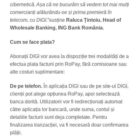
cibernetică. Așa că ne bucurăm să vedem tot mai mulți
comercianți alăturându-se și prima premieră în
telecom, cu DIGI
.”susține
Raluca Țintoiu, Head of
Wholesale Banking, ING Bank România.
Cum se face plata?
Abonații DIGI vor avea la dispoziție trei modalități de a
efectua plata facturii prin RoPay, fără comisioane sau
alte costuri suplimentare:
De pe telefon.
În aplicația DIGI sau de pe site-ul DIGI,
clienții pot alege opțiunea RoPay, apoi selectează
banca dorită. Utilizatorii vor fi redirecționați automat
către aplicația lor bancară, unde suma, contul și
detaliile facturii sunt deja completate. Pentru
finalizarea tranzacției, va fi necesară doar confirmarea
plății.