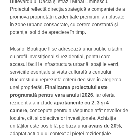
Bulevardului Dacia și străzii Mihai Eminescu.
Proiectul reflectă direcția strategică a companiei de a
promova proprietăți rezidențiale premium, amplasate
în zone urbane consacrate, cu cerere constantă și
potențial solid de apreciere în timp.
Moșilor Boutique II se adresează unui public citadin,
cu profil investițional și rezidențial, pentru care
accesul facil la infrastructura urbană, spațiile verzi,
serviciile esențiale și viața culturală a centrului
Bucureștiului reprezintă criterii decisive în alegerea
unei proprietăți.
Finalizarea proiectului este
programată pentru vara anului 2026
, iar oferta
rezidențială include
apartamente cu 2, 3 și 4
camere
, concepute pentru a răspunde atât nevoilor de
locuire, cât și obiectivelor investiționale. Achiziția
unităților este posibilă pe baza unui
avans de 20%
,
adaptat actualului context al pieței rezidențiale