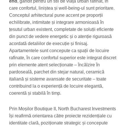
end
, gândit pentru un stil de viață urban rafinat, în
care confortul, liniștea și well-being-ul sunt prioritare.
Conceptul arhitectural pune accent pe proporții
echilibrate, intimitate și integrare armonioasă în
țesutul urban existent, completate de soluții eficiente
din punct de vedere energetic și o atenție riguroasă
acordată detaliilor de execuție și finisaj.
Apartamentele sunt concepute ca spații de locuire
rafinate, în care confortul superior este integrat discret
prin elemente atent selecționate – încălzire în
pardoseală, parchet din stejar natural, ceramică
italiană și sisteme avansate de securitate – toate
contribuind la o experiență de locuire elegantă,
coerentă și stabilă în timp.
Prin Moșilor Boutique II, North Bucharest Investments
își reafirmă orientarea către proiecte rezidențiale cu
identitate clară, poziționate strategic și concepute