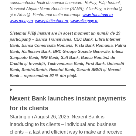
consumatorilor finali de servicii financiare: RoPay, Plăți Instant,
Serviciul Afișare Nume Beneficiar (SANB), AliasPay, e-Factur@
și e-Arhiv@. Pentru mai multe informații:
www.transfond.ro
,
www.ropay.ro
,
www.pla
t
iinstant.ro
,
www.aliaspay.ro
.
Sistemul Plăţi Instant are în acest moment un număr de 19
participanţi – Banca Transilvania, CEC Bank, Libra Internet
Bank, Banca Comercială Română, Vista Bank România, Patria
Bank, Raiffeisen Bank, BRD Groupe Societe Generale, Intesa
Sanpaolo Bank, ING Bank, Salt Bank, Banca Română de
Credite și Investiții, Techventures Bank, First Bank, Unicredit
Bank, Smith&Smith, Revolut Bank, Garanti BBVA și Nexent
Bank – reprezentând 92 % din piaţă.
Nexent Bank launches instant payments
for its clients
Starting on August 26, 2025, Nexent Bank is
introducing to its clients – individual and business
clients – a fast and efficient way to make and receive