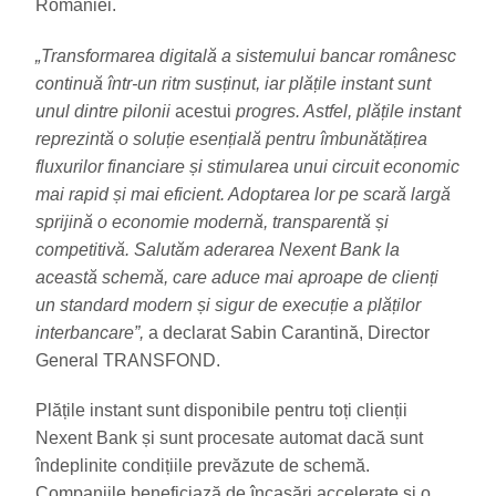
României.
„Transformarea digitală a sistemului bancar românesc
continuă într-un ritm susținut, iar plățile instant sunt
unul dintre pilonii
acestui
progres. Astfel, p
lățile instant
reprezintă o soluție esențială pentru îmbunătățirea
fluxurilor financiare și stimularea unui circuit economic
mai rapid și mai eficient. Adoptarea lor pe scară largă
sprijină o economie modernă, transparentă și
competitivă.
Salutăm aderarea Nexent Bank la
această schemă, care aduce mai aproape de clienți
un standard modern și sigur de execuție a plăților
interbancare”,
a declarat Sabin Carantină, Director
General TRANSFOND.
Plățile instant sunt disponibile pentru toți clienții
Nexent Bank și sunt procesate automat dacă sunt
îndeplinite condițiile prevăzute de schemă.
Companiile beneficiază de încasări accelerate și o