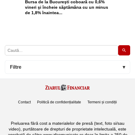
Bursa de la Bucureşti coboară cu 0,6%
vineri şi încheie săptămâna cu un minus
de 1,8% înaintea...
Filtre
▾
Contact
Politică de confidențialitate
Termeni și condiții
Preluarea fără cost a materialelor de presă (text, foto si/sau
video), purtătoare de drepturi de proprietate intelectuală, este
aprobată de către www.zfcomunicate.ro doar în limita a 250 de