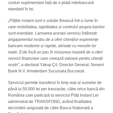
costuri suplimentare față de o plată interbancară
standard în lei.
„Plățile instant sunt o soluție firească într-o lume în
care mobilitatea, rapiditatea și controlul asupra banilor
sunt esențiale. Lansarea acestui serviciu întărește
angajamentul nostru de a oferi clienților experiențe
bancare moderne și rapide, aliniate cu nevoile lor
reale. Este încă un pas în misiunea noastră de a oferi
servicii financiare care creează valoare pentru clienții
noștri”, a declarat
Yakup Çil, Director General, Nexent
Bank N.V. Amsterdam Sucursala București.
Serviciul permite transferul în timp real al sumelor de
până la 50.000 lei per tranzacție, către orice bancă din
România care participă la
serviciul Plăți Instant Lei
administrat de TRANSFOND, având finalitatea
decontării asigurată
de către Banca Națională a