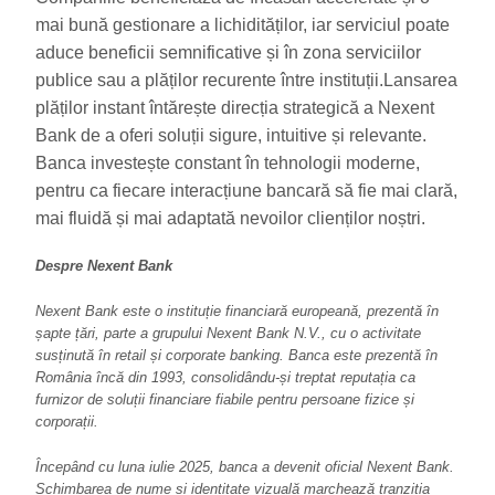
mai bună gestionare a lichidităților, iar serviciul poate
aduce beneficii semnificative și în zona serviciilor
publice sau a plăților recurente între instituții.Lansarea
plăților instant întărește direcția strategică a Nexent
Bank de a oferi soluții sigure, intuitive și relevante.
Banca investește constant în tehnologii moderne,
pentru ca fiecare interacțiune bancară să fie mai clară,
mai fluidă și mai adaptată nevoilor clienților noștri.
Despre Nexent Bank
Nexent Bank este o instituție financiară europeană, prezentă în
șapte țări, parte a grupului Nexent Bank N.V., cu o activitate
susținută în retail și corporate banking. Banca este prezentă în
România încă din 1993, consolidându-și treptat reputația ca
furnizor de soluții financiare fiabile pentru persoane fizice și
corporații.
Începând cu luna iulie 2025, banca a devenit oficial Nexent Bank.
Schimbarea de nume și identitate vizuală marchează tranziția