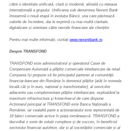
către o identitate unificată, clară și modernă, aliniată cu rețeaua
internațională a grupului. Unificarea sub denumirea Nexent Bank
înseamnă o nouă etapă în evoluția Băncii, una care
păstrează
valorile de încredere, dar le exprimă cu mai multă claritate,
digitalizare și orientare către nevoile financiare ale clienților.
Pentru mai multe informații, vizitați
www.nexentbank.ro
.
Despre TRANSFOND
TRANSFOND este administratorul și operatorul Casei de
Compensare Automată a plăților comerciale interbancare de retail.
Compania își propune să fie principalul partener al comunităţii
financiar-bancare din România în domeniul plăților (atât în moneda
locală cât și în euro, național și transfrontalier), al serviciilor
adiacente sau complementare plăţilor interbancare, exploatând la
maximum infrastructura şi know-how-ul de care dispune.
Acționarul principal al TRANSFOND este Banca Națională a
României, iar cealaltă parte a acționariatului este reprezentată de
18 bănci comerciale active în piața românească. TRANSFOND a
dezvoltat o serie de soluții complexe și de succes, în beneficiul
sectorului financiar autohton, dar și al societăților comerciale și al