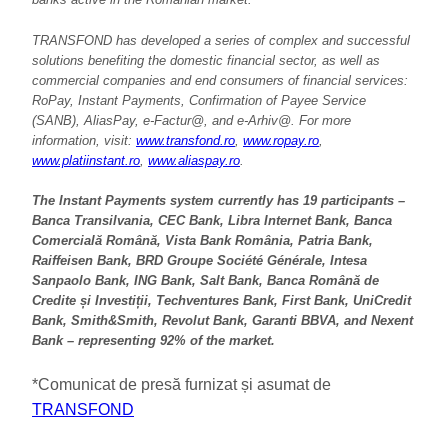
TRANSFOND has developed a series of complex and successful
solutions benefiting the domestic financial sector, as well as
commercial companies and end consumers of financial services:
RoPay, Instant Payments, Confirmation of Payee Service
(SANB), AliasPay, e-Factur@, and e-Arhiv@. For more
information, visit:
www.transfond.ro
,
www.ropay.ro
,
www.platiinstant.ro
,
www.aliaspay.ro
.
The Instant Payments system currently has 19 participants –
Banca Transilvania, CEC Bank, Libra Internet Bank, Banca
Comercială Română, Vista Bank România, Patria Bank,
Raiffeisen Bank, BRD Groupe Société Générale, Intesa
Sanpaolo Bank, ING Bank, Salt Bank, Banca Română de
Credite și Investiții, Techventures Bank, First Bank, UniCredit
Bank, Smith&Smith, Revolut Bank, Garanti BBVA, and Nexent
Bank – representing 92% of the market.
*Comunicat de presă furnizat și asumat de
TRANSFOND