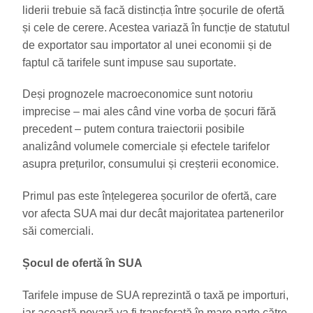
liderii trebuie să facă distincția între șocurile de ofertă
și cele de cerere. Acestea variază în funcție de statutul
de exportator sau importator al unei economii și de
faptul că tarifele sunt impuse sau suportate.
Deși prognozele macroeconomice sunt notoriu
imprecise – mai ales când vine vorba de șocuri fără
precedent – putem contura traiectorii posibile
analizând volumele comerciale și efectele tarifelor
asupra prețurilor, consumului și creșterii economice.
Primul pas este înțelegerea șocurilor de ofertă, care
vor afecta SUA mai dur decât majoritatea partenerilor
săi comerciali.
Șocul de ofertă în SUA
Tarifele impuse de SUA reprezintă o taxă pe importuri,
iar această povară va fi transferată în mare parte către