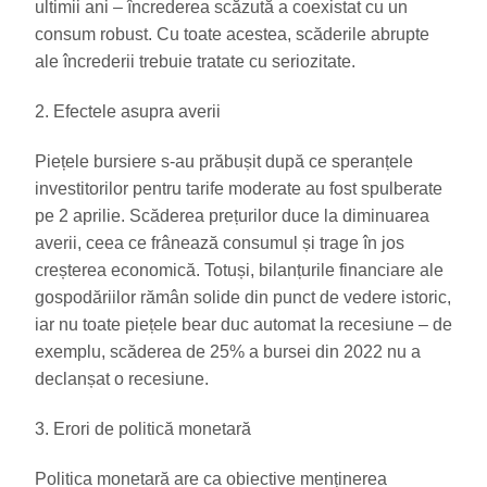
ultimii ani – încrederea scăzută a coexistat cu un
consum robust. Cu toate acestea, scăderile abrupte
ale încrederii trebuie tratate cu seriozitate.
2. Efectele asupra averii
Piețele bursiere s-au prăbușit după ce speranțele
investitorilor pentru tarife moderate au fost spulberate
pe 2 aprilie. Scăderea prețurilor duce la diminuarea
averii, ceea ce frânează consumul și trage în jos
creșterea economică. Totuși, bilanțurile financiare ale
gospodăriilor rămân solide din punct de vedere istoric,
iar nu toate piețele bear duc automat la recesiune – de
exemplu, scăderea de 25% a bursei din 2022 nu a
declanșat o recesiune.
3. Erori de politică monetară
Politica monetară are ca obiective menținerea