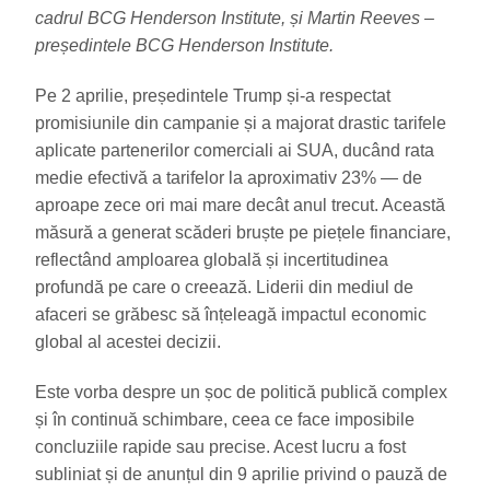
cadrul BCG Henderson Institute, și Martin Reeves –
președintele BCG Henderson Institute.
Pe 2 aprilie, președintele Trump și-a respectat
promisiunile din campanie și a majorat drastic tarifele
aplicate partenerilor comerciali ai SUA, ducând rata
medie efectivă a tarifelor la aproximativ 23% — de
aproape zece ori mai mare decât anul trecut. Această
măsură a generat scăderi bruște pe piețele financiare,
reflectând amploarea globală și incertitudinea
profundă pe care o creează. Liderii din mediul de
afaceri se grăbesc să înțeleagă impactul economic
global al acestei decizii.
Este vorba despre un șoc de politică publică complex
și în continuă schimbare, ceea ce face imposibile
concluziile rapide sau precise. Acest lucru a fost
subliniat și de anunțul din 9 aprilie privind o pauză de