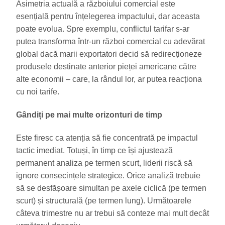
Asimetria actuală a războiului comercial este
esențială pentru înțelegerea impactului, dar aceasta
poate evolua. Spre exemplu, conflictul tarifar s-ar
putea transforma într-un război comercial cu adevărat
global dacă marii exportatori decid să redirecționeze
produsele destinate anterior pieței americane către
alte economii – care, la rândul lor, ar putea reacționa
cu noi tarife.
Gândiți pe mai multe orizonturi de timp
Este firesc ca atenția să fie concentrată pe impactul
tactic imediat. Totuși, în timp ce își ajustează
permanent analiza pe termen scurt, liderii riscă să
ignore consecințele strategice. Orice analiză trebuie
să se desfășoare simultan pe axele ciclică (pe termen
scurt) și structurală (pe termen lung). Următoarele
câteva trimestre nu ar trebui să conteze mai mult decât