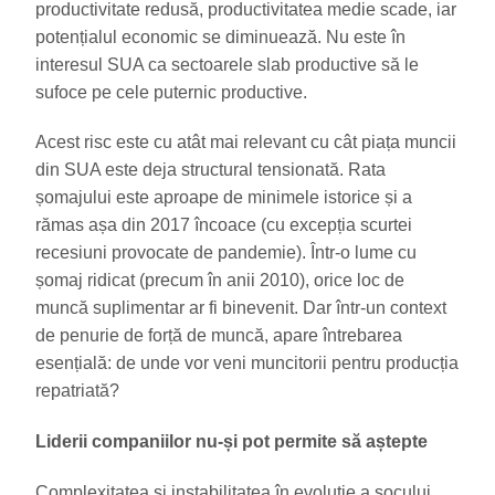
productivitate redusă, productivitatea medie scade, iar
potențialul economic se diminuează. Nu este în
interesul SUA ca sectoarele slab productive să le
sufoce pe cele puternic productive.
Acest risc este cu atât mai relevant cu cât piața muncii
din SUA este deja structural tensionată. Rata
șomajului este aproape de minimele istorice și a
rămas așa din 2017 încoace (cu excepția scurtei
recesiuni provocate de pandemie). Într-o lume cu
șomaj ridicat (precum în anii 2010), orice loc de
muncă suplimentar ar fi binevenit. Dar într-un context
de penurie de forță de muncă, apare întrebarea
esențială: de unde vor veni muncitorii pentru producția
repatriată?
Liderii companiilor nu-și pot permite să aștepte
Complexitatea și instabilitatea în evoluție a șocului