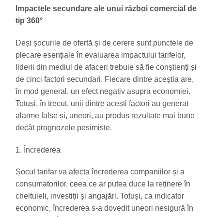
Impactele secundare ale unui război comercial de
tip 360°
Deși șocurile de ofertă și de cerere sunt punctele de
plecare esențiale în evaluarea impactului tarifelor,
liderii din mediul de afaceri trebuie să fie conștienți și
de cinci factori secundari. Fiecare dintre aceștia are,
în mod general, un efect negativ asupra economiei.
Totuși, în trecut, unii dintre acești factori au generat
alarme false și, uneori, au produs rezultate mai bune
decât prognozele pesimiste.
1. Încrederea
Șocul tarifar va afecta încrederea companiilor și a
consumatorilor, ceea ce ar putea duce la reținere în
cheltuieli, investiții și angajări. Totuși, ca indicator
economic, încrederea s-a dovedit uneori nesigură în