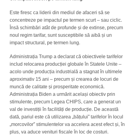
Este firesc ca liderii din mediul de afaceri să se
concentreze pe impactul pe termen scurt – sau ciclic.
Însă schimbări atât de profunde și de extinse, precum
noul regim tarifar, sunt susceptibile să aibă și un
impact structural, pe termen lung.
Administrația Trump a declarat că obiectivele tarifelor
includ relocarea producției globale în Statele Unite –
acolo unde producția industrială a stagnat în ultimele
aproximativ 15 ani – precum și crearea de locuri de
muncă de calitate și prosperitate economică.
Administrația Biden a urmărit același obiectiv prin
stimulente, precum Legea CHIPS, care a generat un
val de investiții în facilități de producție. De această
dată, pariul este că utilizarea „bățului” tarifelor în locul
„morcovilor” stimulentelor va accelera acest efect și, în
plus, va aduce venituri fiscale în loc de costuri.