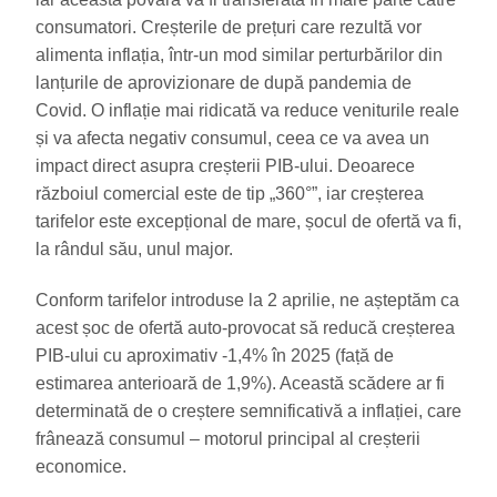
consumatori. Creșterile de prețuri care rezultă vor
alimenta inflația, într-un mod similar perturbărilor din
lanțurile de aprovizionare de după pandemia de
Covid. O inflație mai ridicată va reduce veniturile reale
și va afecta negativ consumul, ceea ce va avea un
impact direct asupra creșterii PIB-ului. Deoarece
războiul comercial este de tip „360°”, iar creșterea
tarifelor este excepțional de mare, șocul de ofertă va fi,
la rândul său, unul major.
Conform tarifelor introduse la 2 aprilie, ne așteptăm ca
acest șoc de ofertă auto-provocat să reducă creșterea
PIB-ului cu aproximativ -1,4% în 2025 (față de
estimarea anterioară de 1,9%). Această scădere ar fi
determinată de o creștere semnificativă a inflației, care
frânează consumul – motorul principal al creșterii
economice.