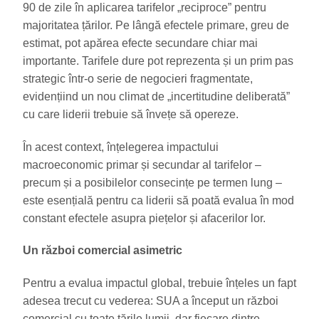
90 de zile în aplicarea tarifelor „reciproce” pentru
majoritatea țărilor. Pe lângă efectele primare, greu de
estimat, pot apărea efecte secundare chiar mai
importante. Tarifele dure pot reprezenta și un prim pas
strategic într-o serie de negocieri fragmentate,
evidențiind un nou climat de „incertitudine deliberată”
cu care liderii trebuie să învețe să opereze.
În acest context, înțelegerea impactului
macroeconomic primar și secundar al tarifelor –
precum și a posibilelor consecințe pe termen lung –
este esențială pentru ca liderii să poată evalua în mod
constant efectele asupra piețelor și afacerilor lor.
Un război comercial asimetric
Pentru a evalua impactul global, trebuie înțeles un fapt
adesea trecut cu vederea: SUA a început un război
comercial cu toate țările lumii, dar fiecare dintre