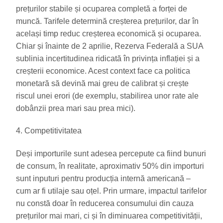
prețurilor stabile și ocuparea completă a forței de
muncă. Tarifele determină creșterea prețurilor, dar în
același timp reduc creșterea economică și ocuparea.
Chiar și înainte de 2 aprilie, Rezerva Federală a SUA
sublinia incertitudinea ridicată în privința inflației și a
creșterii economice. Acest context face ca politica
monetară să devină mai greu de calibrat și crește
riscul unei erori (de exemplu, stabilirea unor rate ale
dobânzii prea mari sau prea mici).
4. Competitivitatea
Deși importurile sunt adesea percepute ca fiind bunuri
de consum, în realitate, aproximativ 50% din importuri
sunt inputuri pentru producția internă americană –
cum ar fi utilaje sau oțel. Prin urmare, impactul tarifelor
nu constă doar în reducerea consumului din cauza
prețurilor mai mari, ci și în diminuarea competitivității,