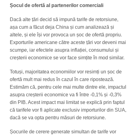
Șocul de ofertă al partenerilor comerciali
Dacă alte țări decid să impună tarife de retorsiune,
așa cum a făcut deja China și cum analizează și
altele, și ele își vor provoca un șoc de ofertă propriu.
Exporturile americane către aceste țări vor deveni mai
scumpe, iar efectele asupra inflației, consumului și
creșterii economice se vor face simțite în mod similar.
Totuși, majoritatea economiilor vor resimți un șoc de
ofertă mult mai redus în cazul în care ripostează.
Estimăm că, pentru cele mai multe dintre ele, impactul
asupra creșterii economice va fi între -0,1% și -0,3%
din PIB. Acest impact mai limitat se explică prin faptul
că tarifele vor fi aplicate exclusiv importurilor din SUA,
dacă se va opta pentru măsuri de retorsiune.
Șocurile de cerere generate simultan de tarife vor