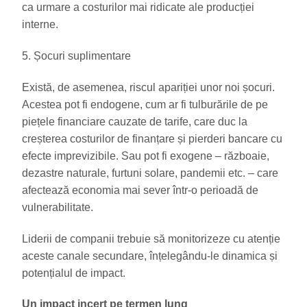
ca urmare a costurilor mai ridicate ale producției
interne.
5. Șocuri suplimentare
Există, de asemenea, riscul apariției unor noi șocuri.
Acestea pot fi endogene, cum ar fi tulburările de pe
piețele financiare cauzate de tarife, care duc la
creșterea costurilor de finanțare și pierderi bancare cu
efecte imprevizibile. Sau pot fi exogene – războaie,
dezastre naturale, furtuni solare, pandemii etc. – care
afectează economia mai sever într-o perioadă de
vulnerabilitate.
Liderii de companii trebuie să monitorizeze cu atenție
aceste canale secundare, înțelegându-le dinamica și
potențialul de impact.
Un impact incert pe termen lung