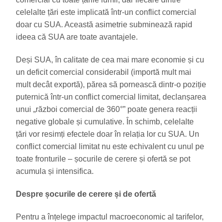
celelalte țări este implicată într-un conflict comercial
doar cu SUA. Această asimetrie subminează rapid
ideea că SUA are toate avantajele.
Deși SUA, în calitate de cea mai mare economie și cu
un deficit comercial considerabil (importă mult mai
mult decât exportă), părea să pornească dintr-o poziție
puternică într-un conflict comercial limitat, declanșarea
unui „război comercial de 360°” poate genera reacții
negative globale și cumulative. În schimb, celelalte
țări vor resimți efectele doar în relația lor cu SUA. Un
conflict comercial limitat nu este echivalent cu unul pe
toate fronturile – șocurile de cerere și ofertă se pot
acumula și intensifica.
Despre șocurile de cerere și de ofertă
Pentru a înțelege impactul macroeconomic al tarifelor,