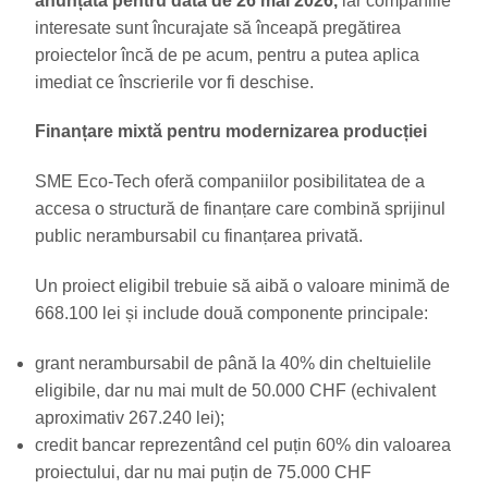
anunțată pentru data de 26 mai 2026,
iar companiile
interesate sunt încurajate să înceapă pregătirea
proiectelor încă de pe acum, pentru a putea aplica
imediat ce înscrierile vor fi deschise.
Finanțare mixtă pentru modernizarea producției
SME Eco-Tech oferă companiilor posibilitatea de a
accesa o structură de finanțare care combină sprijinul
public nerambursabil cu finanțarea privată.
Un proiect eligibil trebuie să aibă o valoare minimă de
668.100 lei și include două componente principale:
grant nerambursabil de până la 40% din cheltuielile
eligibile, dar nu mai mult de 50.000 CHF (echivalent
aproximativ 267.240 lei);
credit bancar reprezentând cel puțin 60% din valoarea
proiectului, dar nu mai puțin de 75.000 CHF