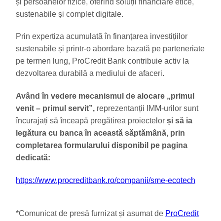
și persoanelor fizice, oferind soluții financiare etice,
sustenabile și complet digitale.
Prin expertiza acumulată în finanțarea investițiilor
sustenabile și printr-o abordare bazată pe parteneriate
pe termen lung, ProCredit Bank contribuie activ la
dezvoltarea durabilă a mediului de afaceri.
Având în vedere mecanismul de alocare „primul
venit – primul servit”,
reprezentanții IMM-urilor sunt
încurajați să înceapă pregătirea proiectelor
și să ia
legătura cu banca în această săptămână, prin
completarea formularului disponibil pe pagina
dedicată:
https://www.procreditbank.ro/companii/sme-ecotech
*Comunicat de presă furnizat și asumat de
ProCredit