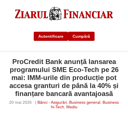
Autentificare
Cumpără
ProCredit Bank anunță lansarea
programului SME Eco-Tech pe 26
mai: IMM-urile din producție pot
accesa granturi de până la 40% și
finanțare bancară avantajoasă
20 mai 2026
|
Bănci - Asigurări
,
Business general
,
Business
hi-Tech
,
Mediu