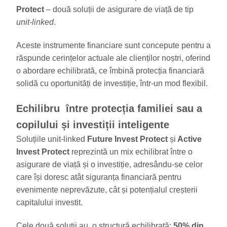
Protect
– două soluții de asigurare de viață de tip
unit-linked
.
Aceste instrumente financiare sunt concepute pentru a
răspunde cerințelor actuale ale clienților noștri, oferind
o abordare echilibrată, ce îmbină protecția financiară
solidă cu oportunități de investiție, într-un mod flexibil.
Echilibru între protecția familiei sau a
copilului și investiții inteligente
Soluțiile unit-linked
Future Invest Protect
și
Active
Invest Protect
reprezintă un mix echilibrat între o
asigurare de viață și o investiție, adresându-se celor
care își doresc atât siguranța financiară pentru
evenimente neprevăzute, cât și potențialul creșterii
capitalului investit.
Cele două soluții au o structură echilibrată:
50% din