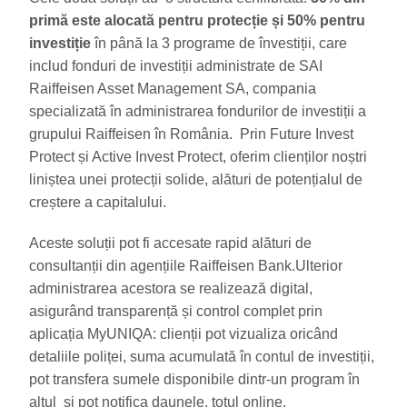
primă este alocată pentru protecție și 50% pentru
investiție
în până la 3 programe de învestiții, care
includ fonduri de investiții administrate de SAI
Raiffeisen Asset Management SA, compania
specializată în administrarea fondurilor de investiții a
grupului Raiffeisen în România. Prin Future Invest
Protect și Active Invest Protect, oferim clienților noștri
liniștea unei protecții solide, alături de potențialul de
creștere a capitalului.
Aceste soluții pot fi accesate rapid alături de
consultanții din agențiile Raiffeisen Bank.Ulterior
administrarea acestora se realizează digital,
asigurând transparență și control complet prin
aplicația MyUNIQA: clienții pot vizualiza oricând
detaliile poliței, suma acumulată în contul de investiții,
pot transfera sumele disponibile dintr-un program în
altul și pot notifica daunele, totul online.