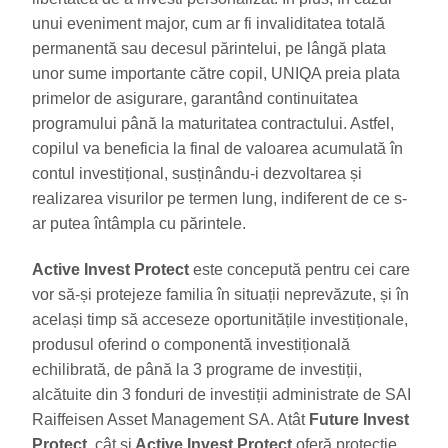
unui eveniment major, cum ar fi invaliditatea totală
permanentă sau decesul părintelui, pe lângă plata
unor sume importante către copil, UNIQA preia plata
primelor de asigurare, garantând continuitatea
programului până la maturitatea contractului. Astfel,
copilul va beneficia la final de valoarea acumulată în
contul investițional, susținându-i dezvoltarea și
realizarea visurilor pe termen lung, indiferent de ce s-
ar putea întâmpla cu părintele.
Active Invest Protect
este concepută pentru cei care
vor să-și protejeze familia în situații neprevăzute, și în
același timp să acceseze oportunitățile investiționale,
produsul oferind o componentă investițională
echilibrată, de până la 3 programe de investiții,
alcătuite din 3 fonduri de investiții administrate de SAI
Raiffeisen Asset Management SA. Atât
Future Invest
Protect,
cât și
Active Invest Protect
oferă protecție