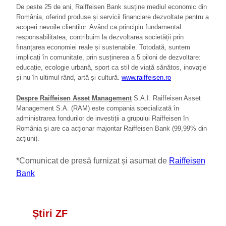
De peste 25 de ani, Raiffeisen Bank susține mediul economic din
România, oferind produse și servicii financiare dezvoltate pentru a
acoperi nevoile clienților. Având ca principiu fundamental
responsabilitatea, contribuim la dezvoltarea societății prin
finanțarea economiei reale și sustenabile. Totodată, suntem
implicați în comunitate, prin susținerea a 5 piloni de dezvoltare:
educație, ecologie urbană, sport ca stil de viață sănătos, inovație
și nu în ultimul rând, artă și cultură.
www.raiffeisen.ro
Despre Raiffeisen Asset Management
S.A.I. Raiffeisen Asset
Management S.A. (RAM) este compania specializată în
administrarea fondurilor de investiții a grupului Raiffeisen în
România și are ca acționar majoritar Raiffeisen Bank (99,99% din
acțiuni).
*Comunicat de presă furnizat și asumat de
Raiffeisen
Bank
Știri ZF