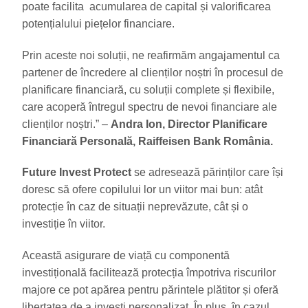
poate facilita acumularea de capital și valorificarea
potențialului piețelor financiare.
Prin aceste noi soluții, ne reafirmăm angajamentul ca
partener de încredere al clienților noștri în procesul de
planificare financiară, cu soluții complete și flexibile,
care acoperă întregul spectru de nevoi financiare ale
clienților noștri.” –
Andra Ion, Director Planificare
Financiară Personală, Raiffeisen Bank România.
Future Invest Protect
se adresează părinților care își
doresc să ofere copilului lor un viitor mai bun: atât
protecție în caz de situații neprevăzute, cât și o
investiție în viitor.
Această asigurare de viață cu componentă
investițională facilitează protecția împotriva riscurilor
majore ce pot apărea pentru părintele plătitor și oferă
libertatea de a investi personalizat. În plus, în cazul