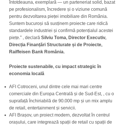
întotdeauna, exemplară — un parteneriat solid, bazat
pe profesionalism, încredere și o viziune comună
pentru dezvoltarea pieței imobiliare din România.
Suntem bucuroși să susținem proiecte care ridică
standardele industriei și confirmă potențialul acestei
piețe.” , declară
Silviu Toma, Director Executiv,
Direcția Finanțări Structurate și de Proiecte,
Raiffeisen Bank România.
Proiecte sustenabile, cu impact strategic în
economia locală
AFI Cotroceni, unul dintre cele mai mari centre
comerciale din Europa Centrală și de Sud-Est, , cu o
suprafață închiriabilă de 90.000 mp și un mix amplu
de retail, entertainment și servicii.
AFI Brașov, un proiect modern, dezvoltat în centrul
orașului, care integrează spații de retail cu spații de