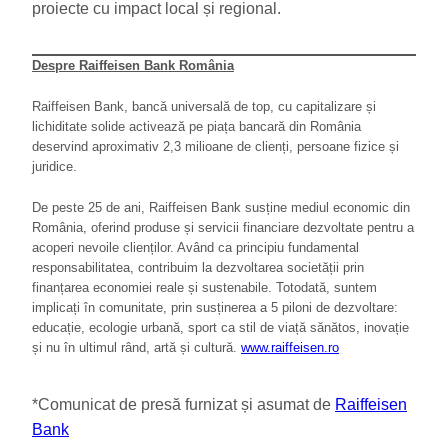
proiecte cu impact local și regional.
Despre Raiffeisen Bank România
Raiffeisen Bank, bancă universală de top, cu capitalizare și
lichiditate solide activează pe piața bancară din România
deservind aproximativ 2,3 milioane de clienți, persoane fizice și
juridice.
De peste 25 de ani, Raiffeisen Bank susține mediul economic din
România, oferind produse și servicii financiare dezvoltate pentru a
acoperi nevoile clienților. Având ca principiu fundamental
responsabilitatea, contribuim la dezvoltarea societății prin
finanțarea economiei reale și sustenabile. Totodată, suntem
implicați în comunitate, prin susținerea a 5 piloni de dezvoltare:
educație, ecologie urbană, sport ca stil de viață sănătos, inovație
și nu în ultimul rând, artă și cultură.
www.r
a
iffeisen.ro
*Comunicat de presă furnizat și asumat de
Raiffeisen
Bank