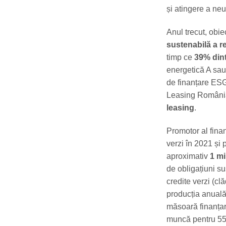
și atingere a neu
Anul trecut, obie
sustenabilă a 
timp ce
39% dint
energetică A sau
de finanțare ESG
Leasing România
leasing
.
Promotor al fina
verzi în 2021 și 
aproximativ
1 mi
de obligațiuni s
credite verzi (cl
producția anuală 
măsoară finanțar
muncă pentru 55