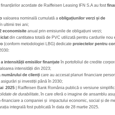
l finanțărilor acordate de Raiffeisen Leasing IFN S.A au fost
fina
ro
valoarea nominală cumulată a
obligațiunilor verzi și de
n ultimii trei ani;
2 economisite
anual prin emisiunile de obligațiuni verzi;
iclat
din cantitatea totală de PVC utilizată pentru cardurile nou
ro
(conform metodologiei LBG) dedicate
proiectelor pentru co
2030:
a intensității emisiilor finanțate
în portofoliul de credite corpo
aloarea intensității din 2023;
 numărului de clienți
care au accesat planuri financiare perso
 asigurări și investiții până în 2030;
mai 2025
| Raiffeisen Bank România publică o versiune simplific
lidate de durabilitate
, în care oferă o imagine de ansamblu asu
-financiare a companiei și impactului economic, social și de m
ația integrală fost publicată în data de 28 martie 2025.