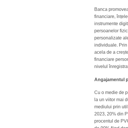
Banca promovează 
financiare, înțel
instrumente digi
persoanelor fizic
personalizate ale
individuale. Prin
acela de a creșt
financiare person
nivelul înregistr
Angajamentul pe
Cu o medie de pe
la un viitor mai 
mediului prin uti
2023, 20% din PV
procentul de PVC 