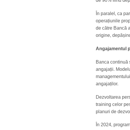
de 90% fiind dep
În paralel, ca pa
operațiunile prop
de către Bancă a
origine, depășind
Angajamentul pe
Banca continuă s
angajații. Modelu
managementului să
angajaților.
Dezvoltarea pers
training celor p
planuri de dezvol
În 2024, program