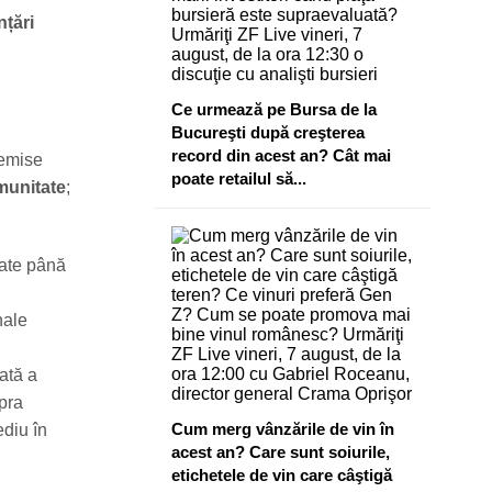
nțări
Ce urmează pe Bursa de la
Bucureşti după creşterea
record din acest an? Cât mai
 emise
poate retailul să...
munitate
;
rate până
nale
ată a
pra
Cum merg vânzările de vin în
ediu în
acest an? Care sunt soiurile,
etichetele de vin care câştigă