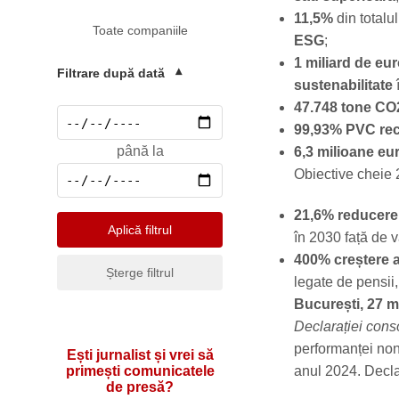
Mediu
11,5%
din totalu
Toate companiile
Pharma & Sănătate
ESG
;
1 miliard de eu
Profesii & HR
Filtrare după dată
▾
sustenabilitate
î
Retail & Agrobusiness
47.748 tone CO
Social
99,93% PVC rec
până la
6,3 milioane eu
Sport
Obiective cheie 
Telecomunicatii
21,6%
reducere 
Turism & Hotel
Aplică filtrul
în 2030 față de v
400% creștere a
Șterge filtrul
legate de pensii,
București, 27 
Declarației conso
performanței non
Ești jurnalist și vrei să
primești comunicatele
anul 2024. Declar
de presă?