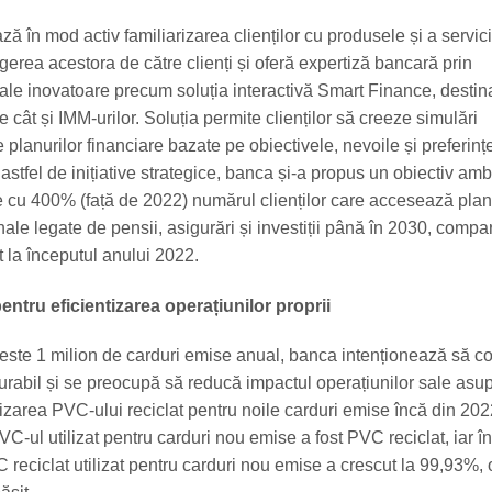
în mod activ familiarizarea clienților cu produsele și a servici
egerea acestora de către clienți și oferă expertiză bancară prin
tale inovatoare precum soluția interactivă Smart Finance, destina
e cât și IMM-urilor. Soluția permite clienților să creeze simulări
 planurilor financiare bazate pe obiectivele, nevoile și preferinț
 astfel de inițiative strategice, banca și-a propus un obiectiv ambi
e cu 400% (față de 2022) numărul clienților care accesează plan
ale legate de pensii, asigurări și investiții până în 2030, compa
at la începutul anului 2022.
ntru eficientizarea operațiunilor proprii
ste 1 milion de carduri emise anual, banca intenționează să co
durabil și se preocupă să reducă impactul operațiunilor sale asu
lizarea PVC-ului reciclat pentru noile carduri emise încă din 202
C-ul utilizat pentru carduri nou emise a fost PVC reciclat, iar î
reciclat utilizat pentru carduri nou emise a crescut la 99,93%, 