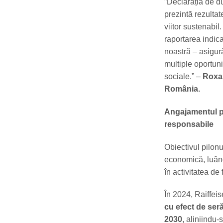
”Declarația de du
prezintă rezulta
viitor sustenabi
raportarea indica
noastră – asigur
multiple oportun
sociale.” –
Roxan
România.
Angajamentul pe
responsabile
Obiectivul pilon
economică, luând
în activitatea de 
În 2024, Raiffeis
cu efect de ser
2030
, aliniindu-