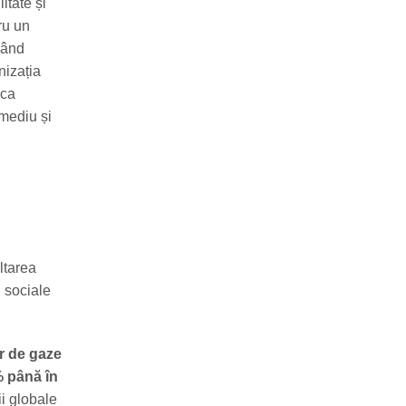
itate și
ru un
mând
nizația
ica
 mediu și
ltarea
 sociale
or de gaze
% până în
ii globale