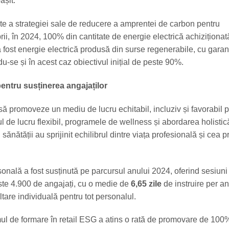
ășit.
rte a strategiei sale de reducere a amprentei de carbon pentru
rii, în 2024, 100% din cantitate de energie electrică achiziționat
 fost energie electrică produsă din surse regenerabile, cu garanț
u-se și în acest caz obiectivul inițial de peste 90%.
ntru susținerea angajaților
ă promoveze un mediu de lucru echitabil, incluziv și favorabil pe
l de lucru flexibil, programele de wellness și abordarea holistic
nătății au sprijinit echilibrul dintre viața profesională și cea p
onală a fost susținută pe parcursul anului 2024, oferind sesiuni
este 4.900 de angajați, cu o medie de
6,65 zile
de instruire per an
tare individuală pentru tot personalul.
ul de formare în retail ESG a atins o rată de promovare de 100