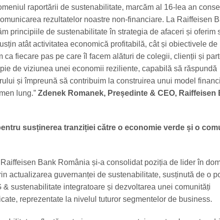
domeniul raportării de sustenabilitate, marcăm al 16-lea an conse
comunicarea rezultatelor noastre non-financiare. La Raiffeisen 
 principiile de sustenabilitate în strategia de afaceri și oferim s
usțin atât activitatea economică profitabilă, cât și obiectivele de
 ca fiecare pas pe care îl facem alături de colegii, clienții și part
opie de viziunea unei economii reziliente, capabilă să răspundă
orului și împreună să contribuim la construirea unui model financ
rmen lung.”
Zdenek Romanek, Președinte & CEO, Raiffeisen
ntru susținerea tranziției către o economie verde și o com
i, Raiffeisen Bank România și-a consolidat poziția de lider în do
prin actualizarea guvernanței de sustenabilitate, susținută de o pol
 & sustenabilitate integratoare și dezvoltarea unei comunități
icate, reprezentate la nivelul tuturor segmentelor de business.