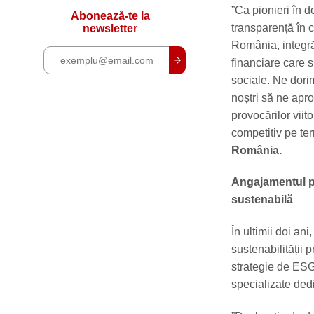
”Ca pionieri în 
Abonează-te la
transparență în 
newsletter
România, integrăm
financiare care s
sociale. Ne dorim
noștri să ne apr
provocărilor viit
competitiv pe te
România.
Angajamentul pe
sustenabilă
În ultimii doi an
sustenabilității 
strategie de ESG
specializate ded