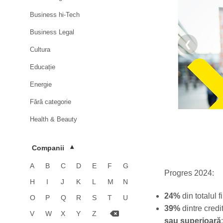
Business hi-Tech
Business Legal
❮
Cultura
Educație
Energie
Fără categorie
Health & Beauty
HoReCa
Companii
▾
Imobiliare
A
B
C
D
E
F
G
Industrie
Progres 2024:
H
I
J
K
L
M
N
Luxury
24%
din totalul 
O
P
Q
R
S
T
U
Media & Advertising
39%
dintre cred
V
W
X
Y
Z
sau superioară
;