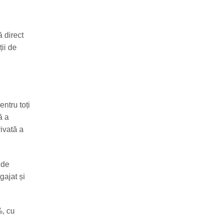
ă direct
ii de
ntru toți
ă a
rivată a
 de
gajat și
%, cu