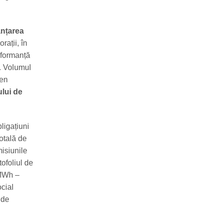
anțarea
rații, în
rformanță
. Volumul
sen
ului de
ligațiuni
otală de
misiunile
ofoliul de
 MWh –
ocial
 de