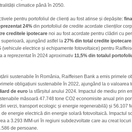
tralității climatice până în 2050.
ctivele pentru portofoliul de clienți au fost atinse și depășite:
fin
reprezentat 24%
din portofoliul de credite acordate clienților corpo
re creditele ipotecare
noi au fost acordate pentru clădiri cu pe
 superioară, ajungând astfel la
27% din total credite ipotecare
 (vehicule electrice și echipamente fotovoltaice) pentru Raiffei
 a reprezentat în 2024 aproximativ
11,5% din totalul portofoli
nțării sustenabile în România, Raiffeisen Bank a emis primele ob
primele obligațiuni sustenabile în 2022, ajungând la o valoarea t
liard de euro
la sfârșitul anului 2024. Impactul de mediu prin e
ustenabile măsoară 47.748 tone CO2 economisite anual prin port
ădiri verzi, transport ecologic și energie regenerabilă) și 56.107
de energie electrică din energie solară fotovoltaică. Impactul s
ea a 3.293 IMM-uri în regiuni subdezvoltate care au creat locuri
.586 de persoane.