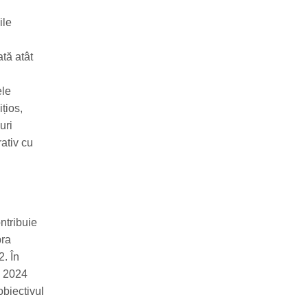
ile
tă atât
ele
țios,
uri
rativ cu
ntribuie
pra
2. În
n 2024
obiectivul