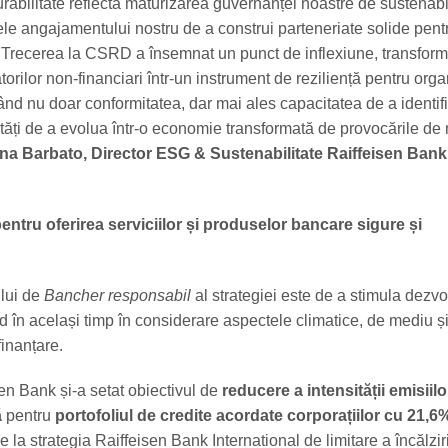
rabilitate reflectă maturizarea guvernanței noastre de sustenabil
tele angajamentului nostru de a construi parteneriate solide pent
l. Trecerea la CSRD a însemnat un punct de inflexiune, transfor
torilor non-financiari într-un instrument de reziliență pentru orga
ând nu doar conformitatea, dar mai ales capacitatea de a identif
ități de a evolua într-o economie transformată de provocările de
a Barbato, Director ESG & Sustenabilitate Raiffeisen Bank
ntru oferirea s
erviciilor și produselor bancare sigure și
ului de
Bancher responsabil
al strategiei este de a stimula dezvo
 în același timp în considerare aspectele climatice, de mediu și
finanțare.
en Bank și-a setat obiectivul de
reducere a intensității emisiil
ă
pentru
portofoliul de credite acordate corporațiilor cu 21,6
se la strategia Raiffeisen Bank International de limitare a încălzir