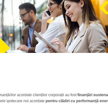
finanțărilor acordate clienților corporații au fost
finanțări sustena
itele ipotecare noi acordate
pentru clădiri cu performanță ener