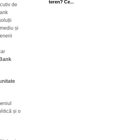
teren? Ce...
cutiv de
Bank
oluții
 mediu și
enerii
iar
 Bank
unitate
meniul
itică și o