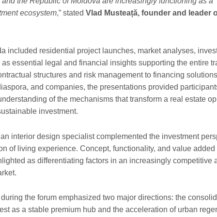
and the Republic of Moldova are increasingly functioning as a
tment ecosystem
,” stated
Vlad Musteață, founder and leader o
 included residential project launches, market analyses, inve
 as essential legal and financial insights supporting the entire t
ntractual structures and risk management to financing solutions
 diaspora, and companies, the presentations provided participant
derstanding of the mechanisms that transform a real estate op
 sustainable investment.
an interior design specialist complemented the investment pers
on of living experience. Concept, functionality, and value added
ighted as differentiating factors in an increasingly competitive
rket.
during the forum emphasized two major directions: the consolid
st as a stable premium hub and the acceleration of urban rege