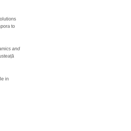
olutions
spora to
namics and
usteață
le in