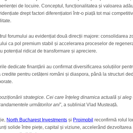
rienței de locuire. Conceptul, funcționalitatea și valoarea adă
dențiate drept factori diferențiatori într-o piață tot mai competitiv
itate.
drul forumului au evidențiat două direcții majore: consolidarea z
ului ca pol premium stabil și accelerarea proceselor de regener
 potențial ridicat de transformare și apreciere.
ile dedicate finanțării au confirmat diversificarea soluțiilor pent
la credite pentru cetățeni români și diaspora, până la structuri de
porate.
oziționării strategice. Cei care înțeleg dinamica actuală și aleg
 randamentele următorilor ani
”, a subliniat Vlad Musteață.
ție,
North Bucharest Investments
și
Proimobil
reconfirmă rolul lor
nți solide între piețe, capital și viziune, accelerând dezvoltarea