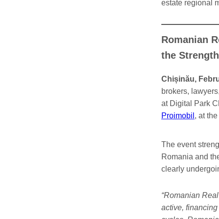
estate regional m
Romanian Re
the Strengt
Chișinău, Febru
brokers, lawyer
at Digital Park 
Proimobil
, at th
The event streng
Romania and the 
clearly undergoi
“Romanian Real E
active, financing