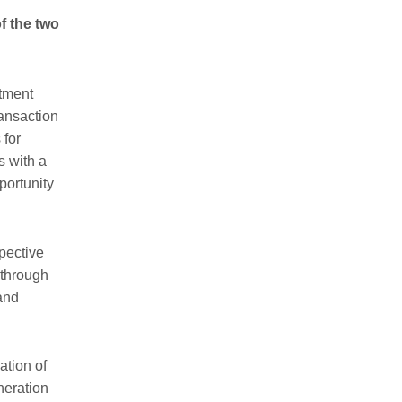
f the two
stment
ransaction
 for
s with a
portunity
pective
 through
 and
ation of
neration