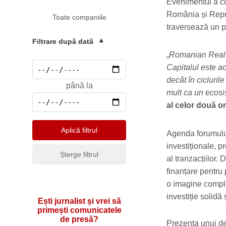
Mediu
Evenimentul a con
România și Repub
Toate companiile
Pharma & Sănătate
traversează un p
Profesii & HR
Filtrare după dată
▾
Retail & Agrobusiness
„
Romanian Real 
Capitalul este act
Social
decât în cicluri
până la
Sport
mult ca un ecosi
al celor două or
Telecomunicatii
Turism & Hotel
Aplică filtrul
Agenda forumului
investiționale, p
Șterge filtrul
al tranzacțiilor. 
finanțare pentru 
o imagine comple
investiție solidă 
Ești jurnalist și vrei să
primești comunicatele
de presă?
Prezența unui de