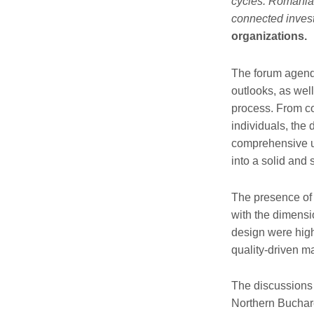
cycles. Romania 
connected inves
organizations.
The forum agenda
outlooks, as well
process. From co
individuals, the
comprehensive un
into a solid and
The presence of 
with the dimensi
design were highl
quality-driven ma
The discussions 
Northern Buchare