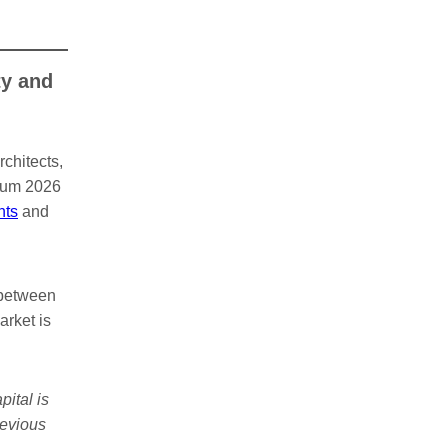
ty and
rchitects,
orum 2026
nts
and
 between
arket is
ital is
revious