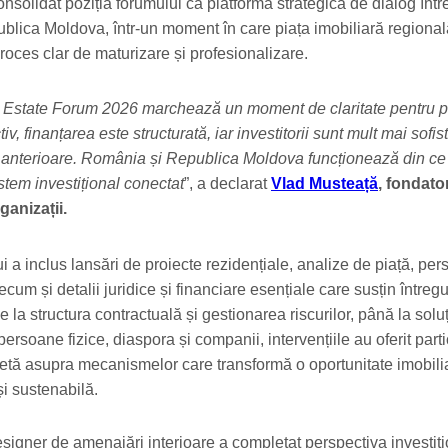
solidat poziția forumului ca platformă strategică de dialog într
lica Moldova, într-un moment în care piața imobiliară regional
roces clar de maturizare și profesionalizare.
Estate Forum 2026 marchează un moment de claritate pentru pi
iv, finanțarea este structurată, iar investitorii sunt mult mai sofist
le anterioare. România și Republica Moldova funcționează din ce
stem investițional conectat
”, a declarat
Vlad Musteață
, fondator
ganizații.
 a inclus lansări de proiecte rezidențiale, analize de piață, per
recum și detalii juridice și financiare esențiale care susțin întreg
De la structura contractuală și gestionarea riscurilor, până la soluț
persoane fizice, diaspora și companii, intervențiile au oferit parti
tă asupra mecanismelor care transformă o oportunitate imobilia
și sustenabilă.
signer de amenajări interioare a completat perspectiva investiț