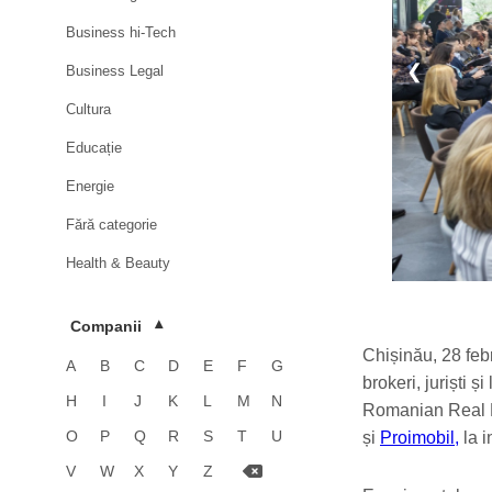
Business hi-Tech
❮
Business Legal
Cultura
Educație
Energie
Fără categorie
Health & Beauty
HoReCa
Companii
▾
Imobiliare
Chișinău, 28 febr
A
B
C
D
E
F
G
Industrie
brokeri, juriști ș
H
I
J
K
L
M
N
Romanian Real E
Luxury
O
P
Q
R
S
T
U
și
Proimobil,
la i
Media & Advertising
V
W
X
Y
Z