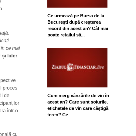
e
ă
Ce urmează pe Bursa de la
Bucureşti după creşterea
record din acest an? Cât mai
ață.
poate retailul să...
icați
 în ce mai
 și lider
spective
ul proces
ii de
Cum merg vânzările de vin în
acest an? Care sunt soiurile,
cipanților
etichetele de vin care câştigă
ră într-o
teren? Ce...
ională cu