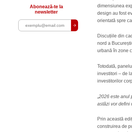
dimensiunea expe
Abonează-te la
newsletter
design au fost evi
orientată spre cal
Discuțiile din ca
nord a București
urbană în zone cu
Totodată, panelur
investitori – de 
investitorilor cor
„
2026 este anul p
astăzi vor defini
Prin această edi
construirea de pu