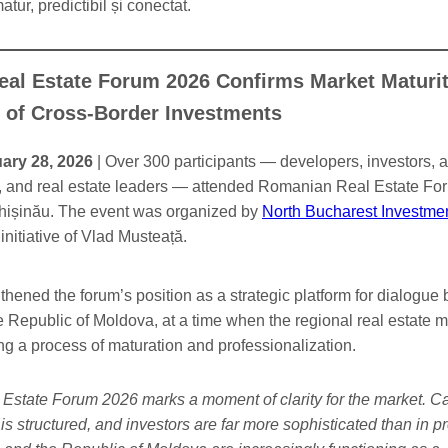
atur, predictibil și conectat.
al Estate Forum 2026 Confirms Market Maturi
h of Cross-Border Investments
ary 28, 2026
| Over 300 participants — developers, investors, a
s, and real estate leaders — attended Romanian Real Estate F
Chișinău. The event was organized by
North Bucharest Investme
e initiative of Vlad Musteață.
thened the forum’s position as a strategic platform for dialogue
Republic of Moldova, at a time when the regional real estate m
ng a process of maturation and professionalization.
state Forum 2026 marks a moment of clarity for the market. Cap
 is structured, and investors are far more sophisticated than in p