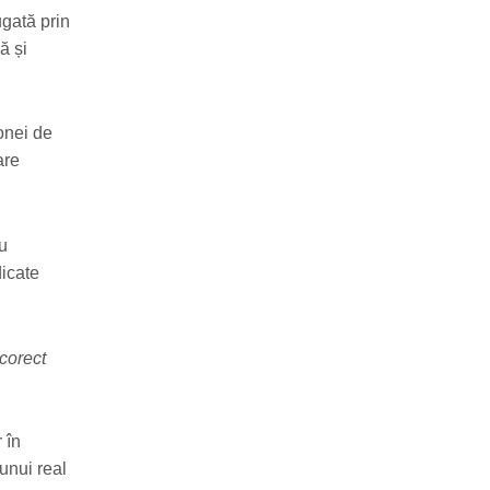
ugată prin
ă și
onei de
are
ru
dicate
 corect
 în
 unui real