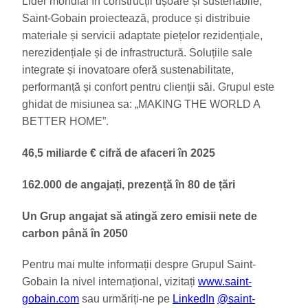
Lider mondial în construcții ușoare și sustenabile,
Saint-Gobain proiectează, produce și distribuie
materiale și servicii adaptate piețelor rezidențiale,
nerezidențiale și de infrastructură. Soluțiile sale
integrate și inovatoare oferă sustenabilitate,
performanță și confort pentru clienții săi. Grupul este
ghidat de misiunea sa: „MAKING THE WORLD A
BETTER HOME”.
46,5 miliarde € cifră de afaceri în 2025
162.000 de angajați, prezență în 80 de țări
Un Grup angajat să atingă zero emisii nete de
carbon până în 2050
Pentru mai multe informații despre Grupul Saint-
Gobain la nivel internațional, vizitați
www.saint-
gobain.com
sau urmăriți-ne pe
LinkedIn
@saint-