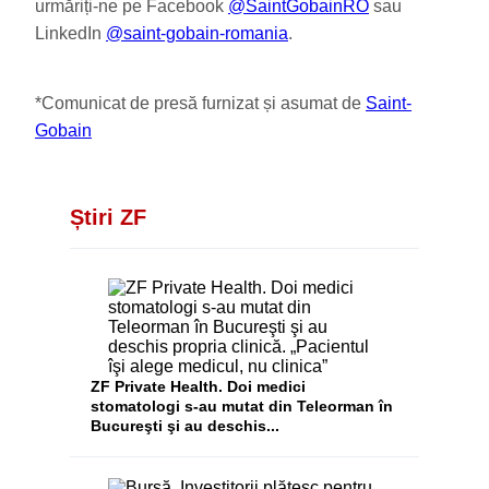
urmăriți-ne pe Facebook
@SaintGobainRO
sau
LinkedIn
@saint-gobain-romania
.
*Comunicat de presă furnizat și asumat de
Saint-
Gobain
Știri ZF
ZF Private Health. Doi medici
stomatologi s-au mutat din Teleorman în
Bucureşti şi au deschis...