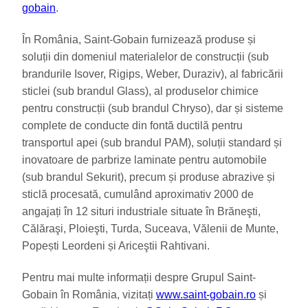
gobain
.
În România, Saint-Gobain furnizează produse și
soluții din domeniul materialelor de construcții (sub
brandurile Isover, Rigips, Weber, Duraziv), al fabricării
sticlei (sub brandul Glass), al produselor chimice
pentru construcții (sub brandul Chryso), dar și sisteme
complete de conducte din fontă ductilă pentru
transportul apei (sub brandul PAM), soluții standard și
inovatoare de parbrize laminate pentru automobile
(sub brandul Sekurit), precum și produse abrazive și
sticlă procesată, cumulând aproximativ 2000 de
angajați în 12 situri industriale situate în Brăneşti,
Călăraşi, Ploieşti, Turda, Suceava, Vălenii de Munte,
Popești Leordeni și Ariceştii Rahtivani.
Pentru mai multe informații despre Grupul Saint-
Gobain în România, vizitați
www.saint-gobain.ro
și