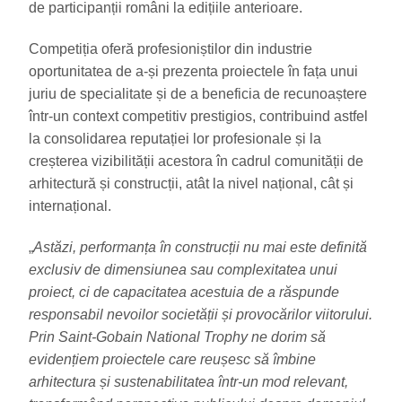
de participanții români la edițiile anterioare.
Competiția oferă profesioniștilor din industrie
oportunitatea de a-și prezenta proiectele în fața unui
juriu de specialitate și de a beneficia de recunoaștere
într-un context competitiv prestigios, contribuind astfel
la consolidarea reputației lor profesionale și la
creșterea vizibilității acestora în cadrul comunității de
arhitectură și construcții, atât la nivel național, cât și
internațional.
„
Astăzi, performanța în construcții nu mai este definită
exclusiv de dimensiunea sau complexitatea unui
proiect, ci de capacitatea acestuia de a răspunde
responsabil nevoilor societății și provocărilor viitorului.
Prin Saint-Gobain National Trophy ne dorim să
evidențiem proiectele care reușesc să îmbine
arhitectura și sustenabilitatea într-un mod relevant,