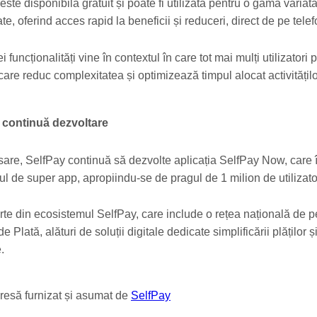
este disponibilă gratuit și poate fi utilizată pentru o gamă variat
ate, oferind acces rapid la beneficii și reduceri, direct de pe telef
 funcționalități vine în contextul în care tot mai mulți utilizatori 
e care reduc complexitatea și optimizează timpul alocat activitățilo
 continuă dezvoltare
sare, SelfPay continuă să dezvolte aplicația SelfPay Now, care î
l de super app, apropiindu-se de pragul de 1 milion de utilizato
arte din ecosistemul SelfPay, care include o rețea națională de p
e Plată, alături de soluții digitale dedicate simplificării plăților ș
.
resă furnizat și asumat de
SelfPay