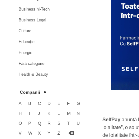
Business hi-Tech
Business Legal
Cultura
Educație
Energie
Fără categorie
Health & Beauty
HoReCa
Companii
▾
Imobiliare
A
B
C
D
E
F
G
Industrie
H
I
J
K
L
M
N
Luxury
SelfPay
anunță l
O
P
Q
R
S
T
U
loialitate”, o sol
Media & Advertising
V
W
X
Y
Z
de loialitate într