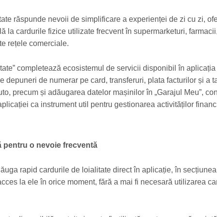
ate răspunde nevoii de simplificare a experienței de zi cu zi, of
lă la cardurile fizice utilizate frecvent în supermarketuri, farmacii
te rețele comerciale.
itate” completează ecosistemul de servicii disponibil în aplicați
 depuneri de numerar pe card, transferuri, plata facturilor și a t
auto, precum și adăugarea datelor mașinilor în „Garajul Meu”, con
plicației ca instrument util pentru gestionarea activităților financ
ă pentru o nevoie frecventă
adăuga rapid cardurile de loialitate direct în aplicație, în secțiune
ces la ele în orice moment, fără a mai fi necesară utilizarea car