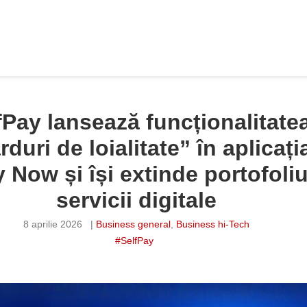
fPay lansează funcționalitate
rduri de loialitate” în aplicați
 Now și își extinde portofoliu
servicii digitale
8 aprilie 2026
|
Business general
,
Business hi-Tech
#SelfPay