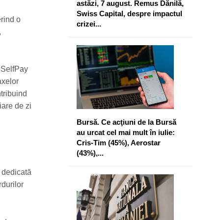
astăzi, 7 august. Remus Dănilă,
Swiss Capital, despre impactul
erind o
crizei...
,
a SelfPay
axelor
tribuind
iare de zi
Bursă. Ce acţiuni de la Bursă
au urcat cel mai mult în iulie:
Cris-Tim (45%), Aerostar
(43%),...
a dedicată
durilor