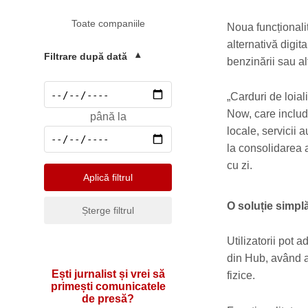
Mediu
Toate companiile
Pharma & Sănătate
Noua funcționalit
alternativă digita
Profesii & HR
Filtrare după dată
▾
benzinării sau al
Retail & Agrobusiness
„Carduri de loial
Social
Now, care include
până la
Sport
locale, servicii 
Telecomunicatii
la consolidarea a
cu zi.
Turism & Hotel
Aplică filtrul
O soluție simpl
Șterge filtrul
Utilizatorii pot 
din Hub, având ac
Ești jurnalist și vrei să
fizice.
primești comunicatele
de presă?