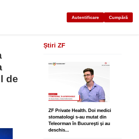
Autentificare
Cumpără
Știri ZF
a
a
l de
ZF Private Health. Doi medici
stomatologi s-au mutat din
Teleorman în Bucureşti şi au
deschis...