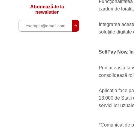
Funcționalitatea 
Abonează-te la
carduri de loialit
newsletter
Integrarea acestei
soluțiile digital
SelfPay Now, în
Prin această lan
consolidează rolu
Aplicația face p
13.000 de Stații d
serviciilor uzuale
*Comunicat de p