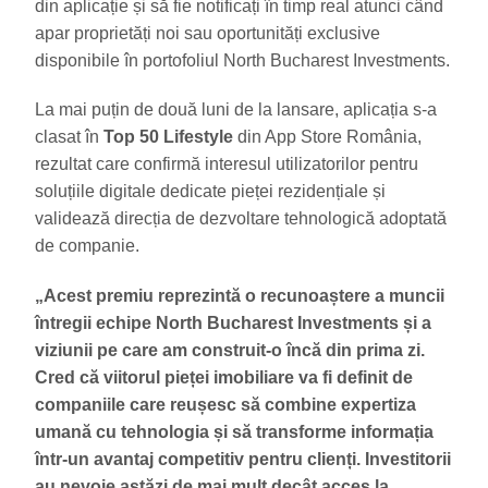
din aplicație și să fie notificați în timp real atunci când
apar proprietăți noi sau oportunități exclusive
disponibile în portofoliul North Bucharest Investments.
La mai puțin de două luni de la lansare, aplicația s-a
clasat în
Top 50 Lifestyle
din App Store România,
rezultat care confirmă interesul utilizatorilor pentru
soluțiile digitale dedicate pieței rezidențiale și
validează direcția de dezvoltare tehnologică adoptată
de companie.
„Acest premiu reprezintă o recunoaștere a muncii
întregii echipe North Bucharest Investments și a
viziunii pe care am construit-o încă din prima zi.
Cred că viitorul pieței imobiliare va fi definit de
companiile care reușesc să combine expertiza
umană cu tehnologia și să transforme informația
într-un avantaj competitiv pentru clienți. Investitorii
au nevoie astăzi de mai mult decât acces la