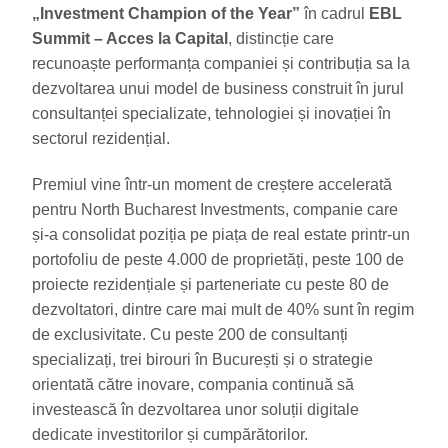
„Investment Champion of the Year”
în cadrul
EBL
Summit – Acces la Capital
, distincție care
recunoaște performanța companiei și contribuția sa la
dezvoltarea unui model de business construit în jurul
consultanței specializate, tehnologiei și inovației în
sectorul rezidențial.
Premiul vine într-un moment de creștere accelerată
pentru North Bucharest Investments, companie care
și-a consolidat poziția pe piața de real estate printr-un
portofoliu de peste 4.000 de proprietăți, peste 100 de
proiecte rezidențiale și parteneriate cu peste 80 de
dezvoltatori, dintre care mai mult de 40% sunt în regim
de exclusivitate. Cu peste 200 de consultanți
specializați, trei birouri în București și o strategie
orientată către inovare, compania continuă să
investească în dezvoltarea unor soluții digitale
dedicate investitorilor și cumpărătorilor.