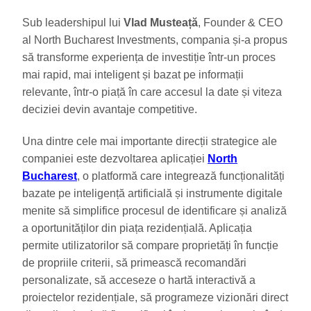
Sub leadershipul lui
Vlad Musteață
, Founder & CEO
al North Bucharest Investments, compania și-a propus
să transforme experiența de investiție într-un proces
mai rapid, mai inteligent și bazat pe informații
relevante, într-o piață în care accesul la date și viteza
deciziei devin avantaje competitive.
Una dintre cele mai importante direcții strategice ale
companiei este dezvoltarea aplicației
North
Bucharest
, o platformă care integrează funcționalități
bazate pe inteligență artificială și instrumente digitale
menite să simplifice procesul de identificare și analiză
a oportunităților din piața rezidențială. Aplicația
permite utilizatorilor să compare proprietăți în funcție
de propriile criterii, să primească recomandări
personalizate, să acceseze o hartă interactivă a
proiectelor rezidențiale, să programeze vizionări direct