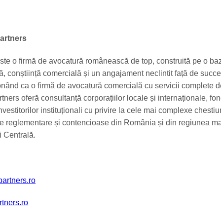
artners
ste o firmă de avocatură românească de top, construită pe o ba
ă, conștiință comercială și un angajament neclintit față de succ
ționând ca o firmă de avocatură comercială cu servicii complete 
tners oferă consultanță corporațiilor locale și internaționale, fon
investitorilor instituționali cu privire la cele mai complexe chestiu
de reglementare și contencioase din România și din regiunea ma
i Centrală.
artners.ro
tners.ro