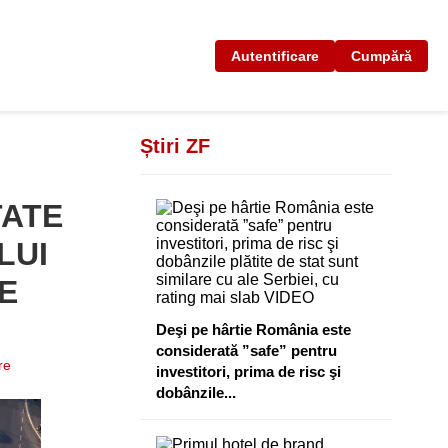
Autentificare
Cumpără
Știri ZF
TATE
LUI
E
Deşi pe hârtie România este
considerată ”safe” pentru
re
investitori, prima de risc şi
dobânzile...