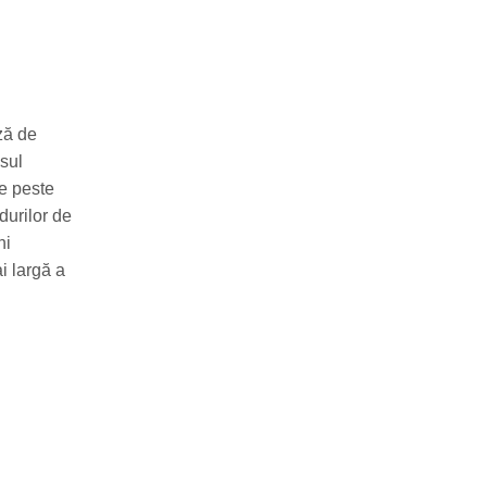
ză de
esul
de peste
durilor de
ni
i largă a