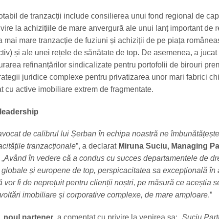
otabil de tranzacții include consilierea unui fond regional de capi
ire la achizițiile de mare anvergură ale unui lanț important de re
a mai mare tranzacție de fuziuni și achiziții de pe piața românea
iv) și ale unei rețele de sănătate de top. De asemenea, a jucat 
turarea refinanțărilor sindicalizate pentru portofolii de birouri pre
ategii juridice complexe pentru privatizarea unor mari fabrici ch
at cu active imobiliare extrem de fragmentate.
 leadership
vocat de calibrul lui Șerban în echipa noastră ne îmbunătățeșt
citățile tranzacționale
”, a declarat
Miruna Suciu, Managing Par
 „
Având în vedere că a condus cu succes departamentele de dr
e globale și europene de top, perspicacitatea sa excepțională în a
ă vor fi de neprețuit pentru clienții noștri, pe măsură ce aceștia s
voltări imobiliare și corporative complexe, de mare amploare
.”
, noul partener
, a comentat cu privire la venirea sa: „
Suciu Part