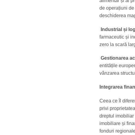
alimentar și al p
de operațiuni de
deschiderea mag
Industrial și log
farmaceutic și ind
zero la scară larg
Gestionarea act
entitățile europe
vânzarea structur
Integrarea finanț
Ceea ce îl difer
privi proprietatea
dreptul imobiliar
imobiliare și fin
fonduri regionale