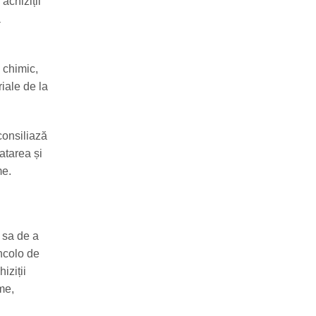
achiziții
a
 chimic,
riale de la
consiliază
atarea și
me.
 sa de a
incolo de
iziții
ume,