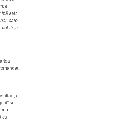
orma
hipă atât
inar, care
 imobiliare
partea
recomandat
nsultanță
ent” și
 timp
t cu