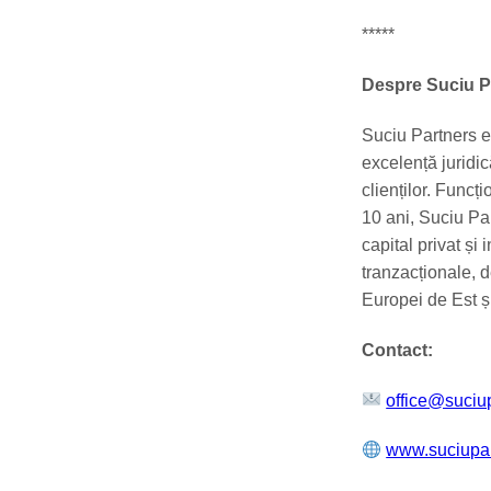
*****
Despre Suciu P
Suciu Partners e
excelență juridic
clienților. Func
10 ani, Suciu Par
capital privat și 
tranzacționale, 
Europei de Est ș
Contact:
office@suciup
www.suciupar