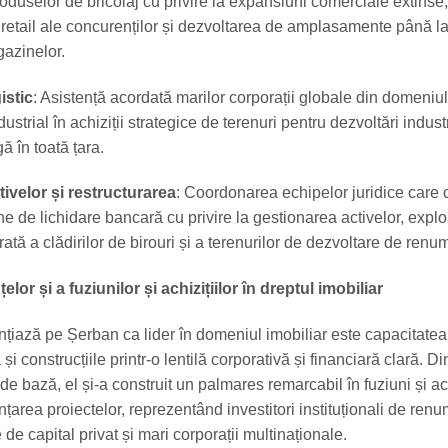
roduselor de bricolaj cu privire la expansiuni comerciale extinse, 
 retail ale concurenților și dezvoltarea de amplasamente până l
azinelor.
istic
: Asistență acordată marilor corporații globale din domeniul
ustrial în achiziții strategice de terenuri pentru dezvoltări indust
ă în toată țara.
ivelor și restructurarea
: Coordonarea echipelor juridice care 
ne de lichidare bancară cu privire la gestionarea activelor, explo
ată a clădirilor de birouri și a terenurilor de dezvoltare de renu
elor și a fuziunilor și achizițiilor în dreptul imobiliar
ențiază pe Șerban ca lider în domeniul imobiliar este capacitatea
 și construcțiile printr-o lentilă corporativă și financiară clară. D
 de bază, el și-a construit un palmares remarcabil în fuziuni și ach
anțarea proiectelor, reprezentând investitori instituționali de ren
 de capital privat și mari corporații multinaționale.