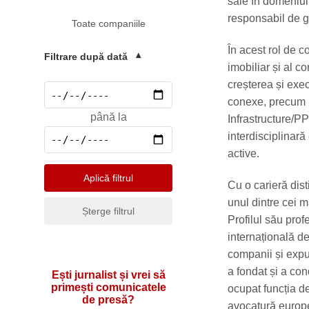
sale în domeniul
Mediu
responsabil de g
Toate companiile
Pharma & Sănătate
În acest rol de 
Profesii & HR
Filtrare după dată
▾
imobiliar și al c
Retail & Agrobusiness
creșterea și exec
Social
conexe, precum 
până la
Infrastructure/P
Sport
interdisciplinară
Telecomunicatii
active.
Turism & Hotel
Aplică filtrul
Cu o carieră dis
unul dintre cei m
Șterge filtrul
Profilul său prof
internațională de
companii și expu
a fondat și a co
Ești jurnalist și vrei să
primești comunicatele
ocupat funcția d
de presă?
avocatură europe