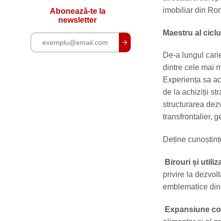
imobiliar din Ro
Abonează-te la
newsletter
Maestru al ciclu
De-a lungul carie
dintre cele mai 
Experiența sa aco
de la achiziții st
structurarea dezvo
transfrontalier, g
Deține cunoștințe
Birouri și utili
privire la dezvol
emblematice din
Expansiune come