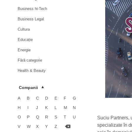
Business hi-Tech
Business Legal
Cultura
Educație
Energie
Fără categorie
Health & Beauty
HoReCa
Companii
▾
Imobiliare
A
B
C
D
E
F
G
Industrie
H
I
J
K
L
M
N
Luxury
O
P
Q
R
S
T
U
Suciu Partners, 
Media & Advertising
specializate în d
V
W
X
Y
Z