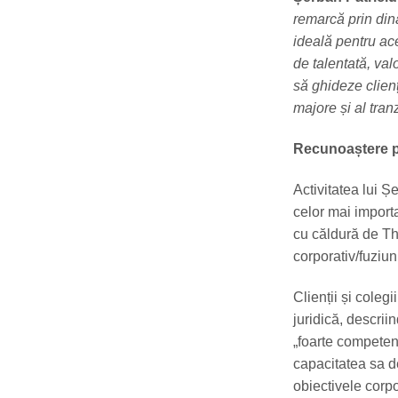
remarcă prin dina
ideală pentru ac
de talentată, valo
să ghideze clienț
majore și al tra
Recunoaștere pe 
Activitatea lui 
celor mai importa
cu căldură de Th
corporativ/fuziuni
Clienții și coleg
juridică, descrii
„foarte competent
capacitatea sa de
obiectivele corpo