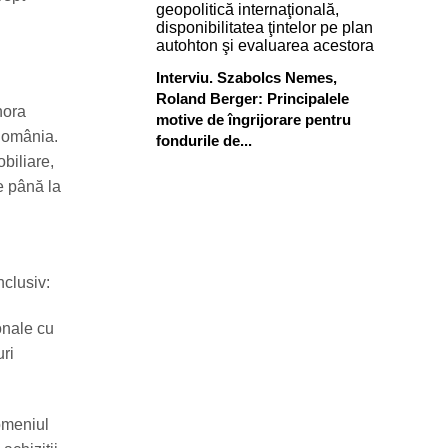
Interviu. Szabolcs Nemes,
Roland Berger: Principalele
nora
motive de îngrijorare pentru
 România.
fondurile de...
obiliare,
te până la
nclusiv:
ionale cu
uri
domeniul