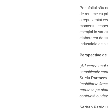
Portofoliul său n
de renume cu priv
a reprezentat ce
momentul respect
esențial în struc
elaborarea de str
industriale de st
Perspective de
„
Aducerea unui a
semnificativ capa
Suciu Partners
.
imobiliar la firm
reputația pe piaț
confruntă cu dez
Șerban Patriciu