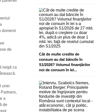
de partener
meniul
la
în domenii
are
lexe de
Cât de multe credite de
consum au dat băncile în
S1/2026? Volumul finanţărilor
ă largă ca
noi de consum în lei...
omânească.
l unei
 Partners,
ce a
mă de
rept