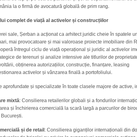
mânia la o firmă de avocatură globală de prim rang.
lui complet de viață al activelor și construcțiilor
rei sale, Șerban a acționat ca arhitect juridic cheie în spatele u
mari, mai provocatoare și mai valoroase proiecte imobiliare din
peră întregul ciclu de viață operațional și juridic al activelor im
rategice de terenuri și analize intensive ale titlurilor de proprieta
ltării, obținerea autorizațiilor, construcție, finanțare, leasing
estionarea activelor și vânzarea finală a portofoliului.
 aprofundate și specializate în toate clasele majore de active, i
zare mixtă
: Consilierea retailerilor globali și a fondurilor internaț
tarea și închirierea comercială la scară largă a parcurilor de biro
 București.
rcială și de retail
: Consilierea giganților internaționali din 