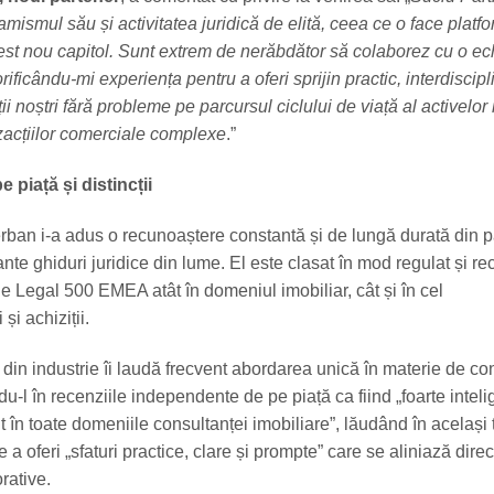
mismul său și activitatea juridică de elită, ceea ce o face platf
est nou capitol. Sunt extrem de nerăbdător să colaborez cu o ec
rificându-mi experiența pentru a oferi sprijin practic, interdiscipl
ii noștri fără probleme pe parcursul ciclului de viață al activelor
nzacțiilor comerciale complexe
.”
piață și distincții
Șerban i-a adus o recunoaștere constantă și de lungă durată din 
nte ghiduri juridice din lume. El este clasat în mod regulat și 
e Legal 500 EMEA atât în domeniul imobiliar, cât și în cel
 și achiziții.
ii din industrie îi laudă frecvent abordarea unică în materie de co
ndu-l în recenziile independente de pe piață ca fiind „foarte intelig
 în toate domeniile consultanței imobiliare”, lăudând în același
 a oferi „sfaturi practice, clare și prompte” care se aliniază direc
rative.