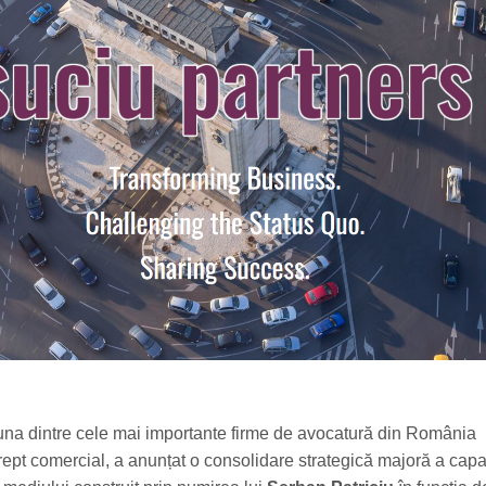
una dintre cele mai importante firme de avocatură din România
rept comercial, a anunțat o consolidare strategică majoră a capac