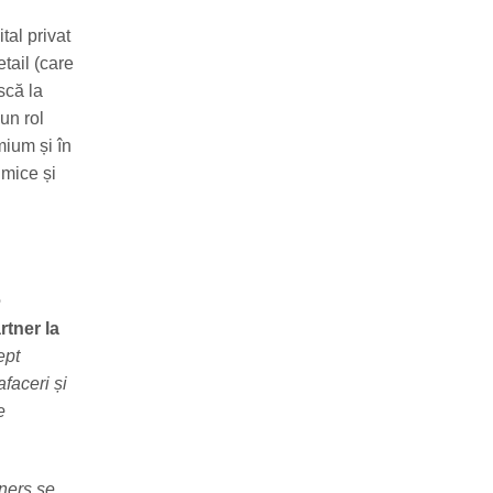
tal privat
tail (care
scă la
un rol
mium și în
imice și
e
tner la
ept
faceri și
e
ners se