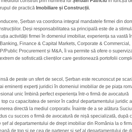
 mediului construit prin numirea lui
Șerban Patriciu
în funcția 
rupul de practică
Imobiliare și Construcții.
conducere, Șerban va coordona integral mandatele firmei din do
onstrucțiilor. Deși responsabilitatea sa principală este de a stimu
uția activității firmei în domeniul imobiliar, experiența sa vastă 
Banking, Finance & Capital Markets, Corporate & Commercial,
PP/Public Procurement și M&A, îi va permite să ofere o superviz
 extrem de sofisticată clienților care gestionează portofolii comp
tinsă de peste un sfert de secol, Șerban este recunoscut pe scar
ai eminenți experți juridici în domeniul imobiliar de pe piața r
esional unic îmbină perfect experiența într-o firmă de avocatură
 top cu capacitatea de senior în cadrul departamentului juridic a
nerea directă la mediul corporativ. Înainte de a se alătura Suciu
ndus cu succes o firmă de avocatură de nișă specializată, după 
e șef al departamentului de drept imobiliar din România la o fir
ană de top și pe cea de partener și șef al departamentului de d