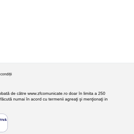
condiții
probată de către www.zfcomunicate.ro doar în limita a 250
făcută numai în acord cu termenii agreaţi şi menţionaţi in