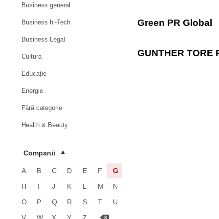
Business general
Green PR Global
Business hi-Tech
Business Legal
GUNTHER TORE 
Cultura
Educație
Energie
Fără categorie
Health & Beauty
HoReCa
Companii
▾
Imobiliare
A
B
C
D
E
F
G
Industrie
H
I
J
K
L
M
N
Luxury
O
P
Q
R
S
T
U
Media & Advertising
V
W
X
Y
Z