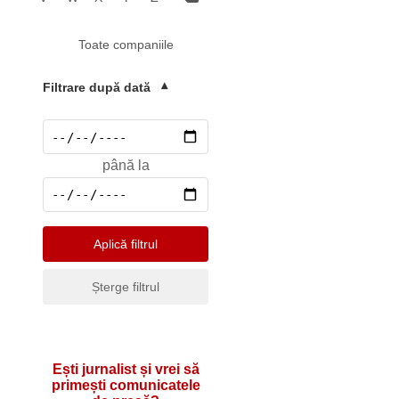
Mediu
Toate companiile
Pharma & Sănătate
Profesii & HR
Filtrare după dată
▾
Retail & Agrobusiness
Social
până la
Sport
Telecomunicatii
Turism & Hotel
Aplică filtrul
Șterge filtrul
Ești jurnalist și vrei să
primești comunicatele