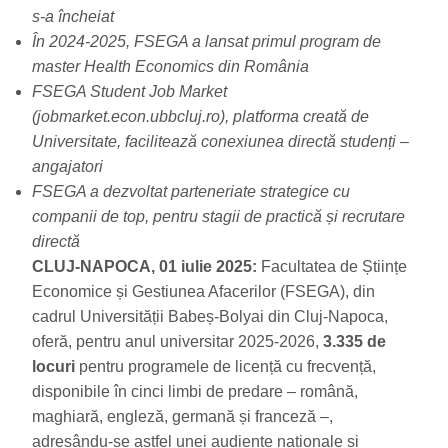
s-a încheiat
În 2024-2025, FSEGA a lansat primul program de
master Health Economics din România
FSEGA Student Job Market
(jobmarket.econ.ubbcluj.ro), platforma creată de
Universitate, facilitează conexiunea directă studenți –
angajatori
FSEGA a dezvoltat parteneriate strategice cu
companii de top, pentru stagii de practică și recrutare
directă
CLUJ-NAPOCA, 01 iulie 2025:
Facultatea de Științe
Economice și Gestiunea Afacerilor (FSEGA), din
cadrul Universității Babeș-Bolyai din Cluj-Napoca,
oferă, pentru anul universitar 2025-2026,
3.335
de
locuri
pentru programele de licență cu frecvență,
disponibile în cinci limbi de predare – română,
maghiară, engleză, germană și franceză –,
adresându-se astfel unei audiențe naționale și