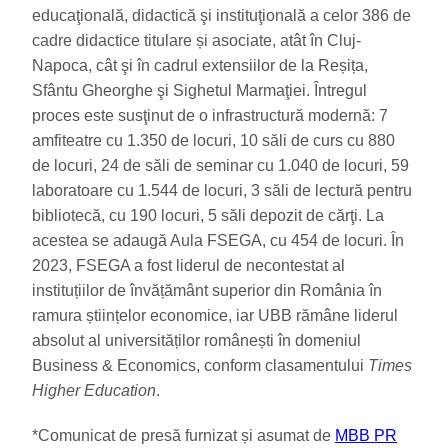
educaţională, didactică şi instituţională a celor 386 de
cadre didactice titulare și asociate, atât în Cluj-
Napoca, cât şi în cadrul extensiilor de la Reșița,
Sfântu Gheorghe şi Sighetul Marmaţiei. Întregul
proces este susţinut de o infrastructură modernă: 7
amfiteatre cu 1.350 de locuri, 10 săli de curs cu 880
de locuri, 24 de săli de seminar cu 1.040 de locuri, 59
laboratoare cu 1.544 de locuri, 3 săli de lectură pentru
bibliotecă, cu 190 locuri, 5 săli depozit de cărţi. La
acestea se adaugă Aula FSEGA, cu 454 de locuri. În
2023, FSEGA a fost liderul de necontestat al
instituțiilor de învățământ superior din România în
ramura științelor economice, iar UBB rămâne liderul
absolut al universităților românești în domeniul
Business & Economics, conform clasamentului
Times
Higher Education
.
*Comunicat de presă furnizat și asumat de
MBB PR