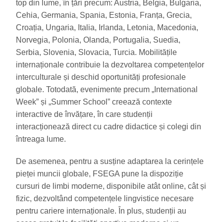
top din lume, în țări precum: Austria, Belgia, Bulgaria,
Cehia, Germania, Spania, Estonia, Franța, Grecia,
Croația, Ungaria, Italia, Irlanda, Letonia, Macedonia,
Norvegia, Polonia, Olanda, Portugalia, Suedia,
Serbia, Slovenia, Slovacia, Turcia. Mobilitățile
internaționale contribuie la dezvoltarea competențelor
interculturale și deschid oportunități profesionale
globale. Totodată, evenimente precum „International
Week” și „Summer School” creează contexte
interactive de învățare, în care studenții
interacționează direct cu cadre didactice și colegi din
întreaga lume.
De asemenea, pentru a susține adaptarea la cerințele
pieței muncii globale, FSEGA pune la dispoziție
cursuri de limbi moderne, disponibile atât online, cât și
fizic, dezvoltând competențele lingvistice necesare
pentru cariere internaționale. În plus, studenții au