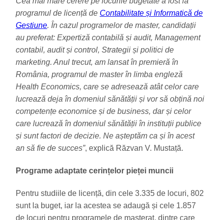
Cea mai mare cerere pe locurile bugetate a fost la
programul de licență de
Contabilitate și Informatică de
Gestiune
. În cazul programelor de master, candidații
au preferat: Expertiză contabilă și audit, Management
contabil, audit și control, Strategii și politici de
marketing. Anul trecut, am lansat în premieră în
România, programul de master în limba engleză
Health Economics, care se adresează atât celor care
lucrează deja în domeniul sănătății și vor să obțină noi
competențe economice și de business, dar și celor
care lucrează în domeniul sănătății în instituții publice
și sunt factori de decizie. Ne așteptăm ca și în acest
an să fie de succes”
, explică Răzvan V. Mustață.
Programe adaptate cerințelor pieței muncii
Pentru studiile de licență, din cele 3.335 de locuri, 802
sunt la buget, iar la acestea se adaugă și cele 1.857
de locuri pentru programele de masterat, dintre care