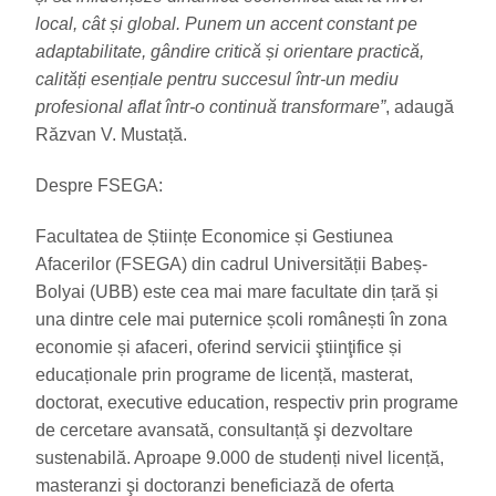
local, cât și global. Punem un accent constant pe
adaptabilitate, gândire critică și orientare practică,
calități esențiale pentru succesul într-un mediu
profesional aflat într-o continuă transformare”
, adaugă
Răzvan V. Mustață.
Despre FSEGA:
Facultatea de Științe Economice și Gestiunea
Afacerilor (FSEGA) din cadrul Universității Babeș-
Bolyai (UBB) este cea mai mare facultate din țară și
una dintre cele mai puternice școli românești în zona
economie și afaceri, oferind servicii ştiinţifice și
educaționale prin programe de licență, masterat,
doctorat, executive education, respectiv prin programe
de cercetare avansată, consultanță şi dezvoltare
sustenabilă. Aproape 9.000 de studenți nivel licență,
masteranzi şi doctoranzi beneficiază de oferta