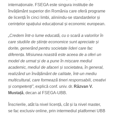
internaționale. FSEGA este singura instituție de
învățământ superior din România care oferă programe
de licență în cinci limbi, aliniindu-se standardelor și
cerințelor spațiului educațional și economic european.
„Credem într-o lume educată, cu o scară a valorilor în
care studiile de științe economice sunt apreciate și
dorite, generând pentru societate lideri care fac
diferența.
Misiunea noastră este aceea de a oferi un
model de urmat și de a pune în mișcare mediul
academic, mediul de afaceri și societatea, în general,
realizând un învățământ de calitate, într-un mediu
multicultural, care formează tineri responsabili, creativi
și competenți”
, explică conf. univ. dr.
Răzvan V.
Mustață
, decan al FSEGA-UBB.
Înscrierile, atât la nivel licență, cât și la nivel master,
se fac exclusiv online, prin intermediul platformei UBB