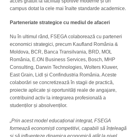
acces gratuit la facilități sportive moderne și un
campus dotat la cele mai înalte standarde academice.
Parteneriate strategice cu mediul de afaceri
Nu în ultimul rând, FSEGA colaborează cu parteneri
economici strategici, precum Kaufland România &
Moldova, BCR, Banca Transilvania, BRD, MOL
România, E.ON Business Services, Bosch, MHP
Consulting, Darwin Technologies, Wolters Kluwer,
East Grain, Lidl și Confindustria România. Aceste
colaborări se concretizează în stagii de practică,
proiecte aplicate și oportunități reale de angajare,
contribuind activ la integrarea profesională a
studenților și absolvenților.
„Prin acest model educațional integrat, FSEGA
formează economiști competitivi, capabili să înțeleagă
și să influențeze dinamica economică atât la nivel