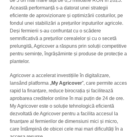
de 3 ori mai mare față de 6,5 milioane RON în 2023.
Această performanță s-a datorat unei strategii
eficiente de aprovizionare și optimizării costurilor, pe
fondul unei stabilizări a prețurilor inputurilor agricole.
Deși fermierii s-au confruntat cu o scădere
semnificativă a prețurilor cerealelor și cu o secetă
prelungită, Agricover a răspuns prin soluții competitive
pentru semințe, îngrășăminte și produse de protecție a
plantelor.
Agricover a accelerat investițiile în digitalizare,
lansând platforma „
My Agricover
”, care permite acces
rapid la finanțare, reduce birocrația și facilitează
aprobarea creditelor online în mai puțin de 24 de ore.
My Agricover este o soluție tehnologică eficientă
dezvoltată de Agricover pentru a facilita accesul la
finanțare al fermierilor de dimensiuni mici și micro,
care întâmpină de obicei cele mai mari dificultăți în a
accesa resurse.