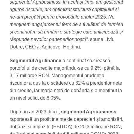
segmentul Agribusiness. În același timp, am gestionat
riguros riscurile, am optimizat structura capitalului și
ne-am pregătit pentru provocările anului 2025. Ne
menținem angajamentul ferm de a fi alături de fermieri
și continuăm să urmăm o strategie care anticipează și
răspunde nevoilor partenerilor noștri”,
spune Liviu
Dobre, CEO al Agricover Holding.
Segmentul Agrifinance
a continuat să crească,
portofoliul de credite majorându-se cu 9,2%, până la
3,17 miliarde RON. Managementul prudent al
riscurilor a dus la o scădere cu 32% a pierderilor nete
din credite, iar marja netă de dobândă s-a menținut la
un nivel solid, de 8,05%.
După un an 2023 dificil,
segmentul Agribusiness
raportează un profit înainte de deprecieri și amortizări,
dobânzi și impozite (EBITDA) de 20,3 milioane RON,