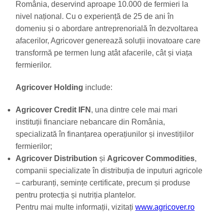
România, deservind aproape 10.000 de fermieri la
nivel național. Cu o experiență de 25 de ani în
domeniu și o abordare antreprenorială în dezvoltarea
afacerilor, Agricover generează soluții inovatoare care
transformă pe termen lung atât afacerile, cât și viața
fermierilor.
Agricover Holding
include:
Agricover Credit IFN
, una dintre cele mai mari
instituții financiare nebancare din România,
specializată în finanțarea operațiunilor și investițiilor
fermierilor;
Agricover Distribution
și
Agricover Commodities
,
companii specializate în distribuția de inputuri agricole
– carburanți, semințe certificate, precum și produse
pentru protecția și nutriția plantelor.
Pentru mai multe informații, vizitați
www.agricover.ro