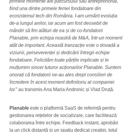
primele momente ale parcursului său antreprenorial,
fiind una dintre primele femei fondatoare din
ecosistemul tech din România. I-am urmărit evoluția
de-a lungul anilor, iar acum am fost deosebit de
mândri să fim alături de ea și de co-fondatorii
Planable, prin echipa noastră de M&A, într-un moment
atât de important. Această tranzacție este o dovadă a
viziunii, perseverenței și dedicării întregii echipe
fondatoare
.
Felicităm toate părțile implicate și le
mulțumim sincer tuturor acționarilor Planable. Suntem
onorați că fondatorii ne-au ales drept consilieri de
încredere în acest moment definitoriu al companiei
lor.
” au transmis Ana Maria Andronic și Vlad Druță.
Planable
este o platformă SaaS de referință pentru
gestionarea rețelelor de socializare, care facilitează
colaborarea între echipe. Feedback instant, aprobări
la un click distanță și un spațiu dedicat creației, totul