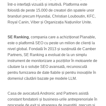
într-o interfață vizuală și intuitivă. Platforma este
folosită de peste 15.000 de creatori din spatele unor
branduri precum Hyundai, Christian Louboutin, KFC,
Royal Canin, Viber și Organizația Națiunilor Unite.
SE Ranking
, compania care a achiziționat Planable,
este o platformă SEO cu peste un milion de clienți la
nivel global. Fondată în 2013 și susținută de Camber
Partners, SE Ranking a evoluat de la un simplu
instrument de monitorizare a pozițiilor în motoarele de
căutare la o soluție SEO avansată, recunoscută
pentru furnizarea de date fiabile și pentru inovațiile în
domeniul căutării bazate pe modele LLM.
Casa de avocatură Andronic and Partners asistă
constant fondatorii și business-urile antreprenoriale în
procesele de exit și atragerea de investiții, precum și