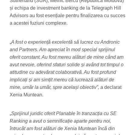
Sutherland (SUA), Melnic Bercu (Republica Moldova)
și echipa de investment banking de la Telegraph Hill
Advisors au fost esențiale pentru finalizarea cu succes
a acestei fuziuni complexe.
„
A fost o experiență excelentă să lucrez cu Andronic
and Partners. Am apreciat în mod special sprijinul
oferit constant. Au fost mereu alături de mine când am
avut nevoie, oferind sfaturi solide și având tot timpul o
atitudine cu adevărat colaborativă. Au fost profund
implicați și am simțit mereu că lucrează alături de
mine, umăr la umăr, spre același obiectiv”,
a declarat
Xenia Muntean.
„
Sprijinul juridic oferit Planable în tranzacția cu SE
Ranking a avut o semnificație aparte pentru noi,
întrucât am fost alături de Xenia Muntean încă din