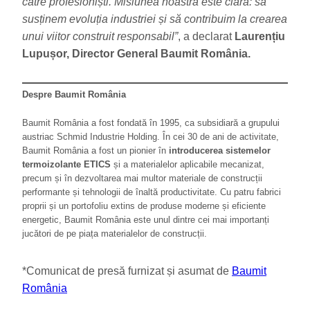
către profesioniști. Misiunea noastră este clară: să
susținem evoluția industriei și să contribuim la crearea
unui viitor construit responsabil”
, a declarat
Laurențiu
Lupușor, Director General Baumit România.
Despre Baumit România
Baumit România a fost fondată în 1995, ca subsidiară a grupului
austriac Schmid Industrie Holding. În cei 30 de ani de activitate,
Baumit România a fost un pionier în
introducerea sistemelor
termoizolante ETICS
și a materialelor aplicabile mecanizat,
precum și în dezvoltarea mai multor materiale de construcții
performante și tehnologii de înaltă productivitate. Cu patru fabrici
proprii și un portofoliu extins de produse moderne și eficiente
energetic, Baumit România este unul dintre cei mai importanți
jucători de pe piața materialelor de construcții.
*Comunicat de presă furnizat și asumat de
Baumit
România