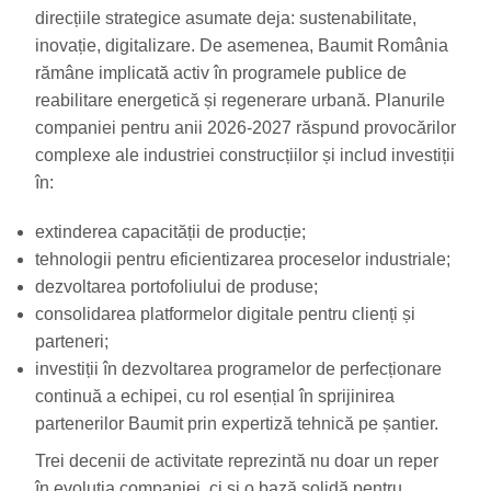
direcțiile strategice asumate deja: sustenabilitate,
inovație, digitalizare. De asemenea, Baumit România
rămâne implicată activ în programele publice de
reabilitare energetică și regenerare urbană. Planurile
companiei pentru anii 2026-2027 răspund provocărilor
complexe ale industriei construcțiilor și includ investiții
în:
extinderea capacității de producție;
tehnologii pentru eficientizarea proceselor industriale;
dezvoltarea portofoliului de produse;
consolidarea platformelor digitale pentru clienți și
parteneri;
investiții în dezvoltarea programelor de perfecționare
continuă a echipei, cu rol esențial în sprijinirea
partenerilor Baumit prin expertiză tehnică pe șantier.
Trei decenii de activitate reprezintă nu doar un reper
în evoluția companiei, ci și o bază solidă pentru