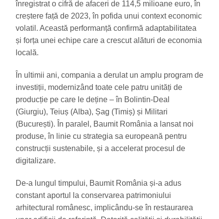
înregistrat o cifră de afaceri de 114,5 milioane euro, în
creștere față de 2023, în pofida unui context economic
volatil.
Această performanță confirmă adaptabilitatea
și forța unei echipe care a crescut alături de economia
locală.
În ultimii ani, compania a derulat un amplu program de
investiții, modernizând toate cele patru unități de
producție pe care le deține – în Bolintin-Deal
(Giurgiu), Teiuș (Alba), Șag (Timiș) și Militari
(București). În paralel, Baumit România a lansat noi
produse, în linie cu strategia sa europeană pentru
construcții sustenabile, și a accelerat procesul de
digitalizare.
De-a lungul timpului, Baumit România și-a adus
constant aportul la conservarea patrimoniului
arhitectural românesc, implicându-se în restaurarea