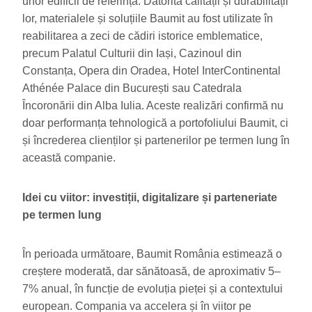
unor edificii de referință. Datorită calității și durabilității
lor, materialele și soluțiile Baumit au fost utilizate în
reabilitarea a zeci de cădiri istorice emblematice,
precum Palatul Culturii din Iași, Cazinoul din
Constanța, Opera din Oradea, Hotel InterContinental
Athénée Palace din București sau Catedrala
Încoronării din Alba Iulia. Aceste realizări confirmă nu
doar performanța tehnologică a portofoliului Baumit, ci
și încrederea clienților și partenerilor pe termen lung în
această companie.
Idei cu viitor: investiții, digitalizare și parteneriate
pe termen lung
În perioada următoare, Baumit România estimează o
creștere moderată, dar sănătoasă, de aproximativ 5–
7% anual, în funcție de evoluția pieței și a contextului
european. Compania va accelera și în viitor pe