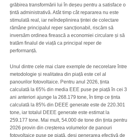
grăbirea transformării lui în deșeu pentru a satisface o
țintă administrativă. Atât timp cât repararea nu este
stimulată real, iar neîndeplinirea țintei de colectare
rămâne principalul reper sancționabil, riscăm să
inversăm ordinea firească a economiei circulare și să
tratăm finalul de viață ca principal reper de
performanță.
Unul dintre cele mai clare exemple de necorelare între
metodologie și realitatea din piață este cel al
panourilor fotovoltaice. Pentru anul 2026, ținta
calculată la 65% din media EEE puse pe piață în cei 3
ani anteriori ajunge la 268.179 tone, în timp ce ținta
calculată la 85% din DEEE generate este de 220.301
tone, iar totalul DEEE generate este estimat la
259.177 tone. Mai mult, 54.000 de tone din ținta pentru
2026 provin din creșterea volumelor de panouri
fotovoltaice puse pe piață, deși generarea efectivă de