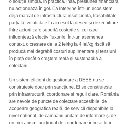
o soluție simplă. În practică, însă, presiunea financiară
nu acționează în gol. Ea intervine într-un ecosistem
deja marcat de infrastructură insuficientă, trasabilitate
parțială, volatilitate în accesul la deșeu și dezechilibre
între actorii care suportă costurile și cei care
influențează efectiv fluxurile. Într-un asemenea
context, o creștere de la 2 lei/kg la 4 lei/kg riscă să
producă mai degrabă costuri suplimentare și tensiuni
în piață decât o creștere reală și sustenabilă a
colectării.
Un sistem eficient de gestionare a DEEE nu se
construiește doar prin sancțiune. El se construiește
prin infrastructură, coordonare și reguli clare. România
are nevoie de puncte de colectare accesibile, de
acoperire geografică reală, de servicii disponibile la
nivel național, de campanii unitare de informare și de
un mecanism funcțional de coordonare între actorii