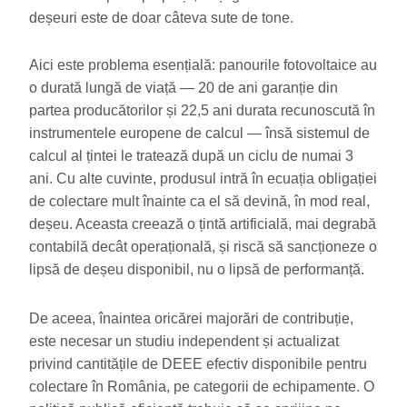
deșeuri este de doar câteva sute de tone.
Aici este problema esențială: panourile fotovoltaice au
o durată lungă de viață — 20 de ani garanție din
partea producătorilor și 22,5 ani durata recunoscută în
instrumentele europene de calcul — însă sistemul de
calcul al țintei le tratează după un ciclu de numai 3
ani. Cu alte cuvinte, produsul intră în ecuația obligației
de colectare mult înainte ca el să devină, în mod real,
deșeu. Aceasta creează o țintă artificială, mai degrabă
contabilă decât operațională, și riscă să sancționeze o
lipsă de deșeu disponibil, nu o lipsă de performanță.
De aceea, înaintea oricărei majorări de contribuție,
este necesar un studiu independent și actualizat
privind cantitățile de DEEE efectiv disponibile pentru
colectare în România, pe categorii de echipamente. O