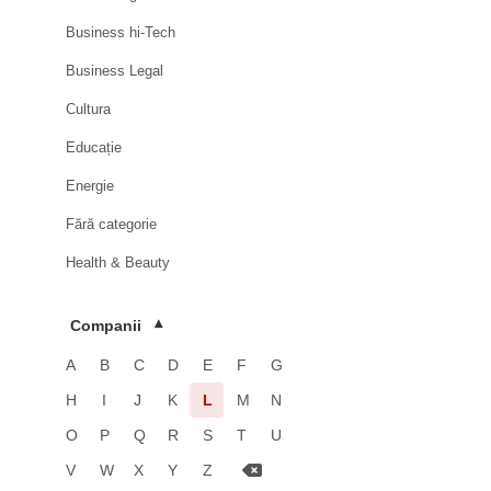
Business hi-Tech
Business Legal
Cultura
Educație
Energie
Fără categorie
Health & Beauty
HoReCa
Companii
▾
Imobiliare
A
B
C
D
E
F
G
Industrie
H
I
J
K
L
M
N
Luxury
O
P
Q
R
S
T
U
Media & Advertising
V
W
X
Y
Z