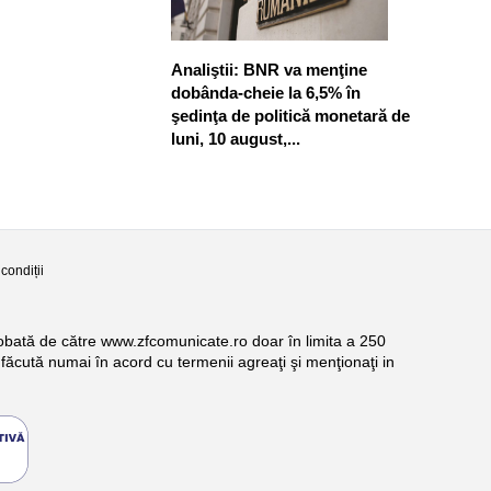
Analiştii: BNR va menţine
dobânda-cheie la 6,5% în
şedinţa de politică monetară de
luni, 10 august,...
condiții
probată de către www.zfcomunicate.ro doar în limita a 250
făcută numai în acord cu termenii agreaţi şi menţionaţi in