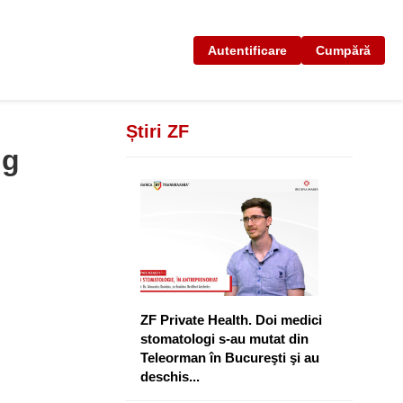
Autentificare
Cumpără
Știri ZF
ng
ZF Private Health. Doi medici
stomatologi s-au mutat din
Teleorman în Bucureşti şi au
deschis...