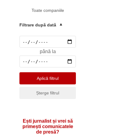
Mediu
Toate companiile
Pharma & Sănătate
Profesii & HR
Filtrare după dată
▾
Retail & Agrobusiness
Social
până la
Sport
Telecomunicatii
Turism & Hotel
Aplică filtrul
Șterge filtrul
Ești jurnalist și vrei să
primești comunicatele
de presă?