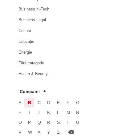
Business hi-Tech
Business Legal
Cultura
Educație
Energie
Fără categorie
Health & Beauty
HoReCa
Companii
▾
Imobiliare
A
B
C
D
E
F
G
Industrie
H
I
J
K
L
M
N
Luxury
O
P
Q
R
S
T
U
Media & Advertising
V
W
X
Y
Z