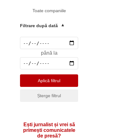
Mediu
Toate companiile
Pharma & Sănătate
Profesii & HR
Filtrare după dată
▾
Retail & Agrobusiness
Social
până la
Sport
Telecomunicatii
Turism & Hotel
Aplică filtrul
Șterge filtrul
Ești jurnalist și vrei să
primești comunicatele
de presă?