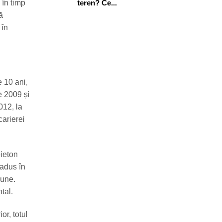
teren? Ce...
 în timp
ă
 în
e 10 ani,
e 2009 și
012, la
carierei
pieton
 adus în
nune.
tal.
or, totul