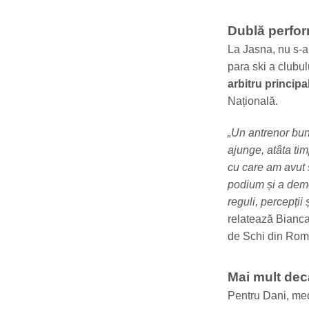
Dublă perfor
La Jasna, nu s-a
para ski a clubu
arbitru principa
Națională.
„Un antrenor bun 
ajunge, atâta tim
cu care am avut
podium și a demo
reguli, percepți
relatează Bianca,
de Schi din Rom
Mai mult dec
Pentru Dani, meda