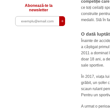
competiție care
Abonează-te la
ce toți ceilalți s
newsletter
construite pentru
medalii. Stă în f
O dată luptăt
Înainte de accide
a câștigat primul
2011 a dominat lu
doar 18 ani, a d
sale sportive.
În 2017, viața lu
grăbit, un șofer 
scaun rulant pen
Pentru un sportiv
A urmat o perioad