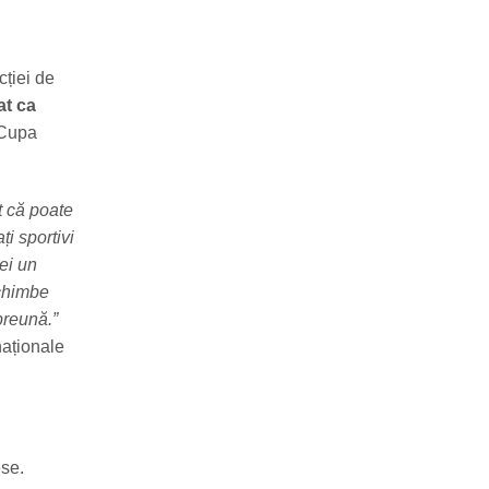
cției de
at ca
n Cupa
t că poate
ți sportivi
ei un
schimbe
preună.”
naționale
ese.