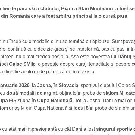
ției de para ski a clubului, Bianca Stan Munteanu, a fost se
 din România care a fost arbitru principal la o cursă para
e nu încep cu o medalie și nu se termină cu aplauze. Sunt poveș
re, continuă cu o decizie grea și se transformă, pas cu pas, într
 nimeni nu o mai credea posibilă. Așa este povestea lui
Dănuț Ș
hipei
Caiac SMile
, o poveste despre curaj, tenacitate și despre 
da direcție acolo unde părea că nu mai există.
ianuarie 2026
, la
Jasna, în Slovacia
, sportivul clubului Caiac 
 cu
două medalii de argint
, obținute în proba de
slalom M, cat
upa FIS
și una în
Cupa Națională
. Tot la Jasna, Dani a mai oc
alom uriaș M din Cupa Națională și
locul 8
în proba de slalom ur
 cu atât mai impresionantă cu cât Dani a fost
singurul sportiv 