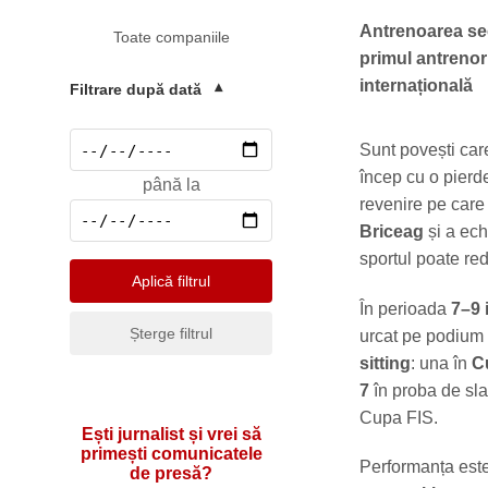
Mediu
Antrenoarea sec
Toate companiile
Pharma & Sănătate
primul antrenor
Profesii & HR
internațională
Filtrare după dată
▾
Retail & Agrobusiness
Sunt povești car
Social
încep cu o pierde
până la
Sport
revenire pe care
Briceag
și a ec
Telecomunicatii
sportul poate re
Turism & Hotel
Aplică filtrul
În perioada
7–9 
Șterge filtrul
urcat pe podium
sitting
: una în
C
7
în proba de sl
Cupa FIS.
Ești jurnalist și vrei să
primești comunicatele
Performanța este
de presă?