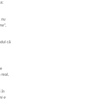
na:
ă nu
ine”
,
ndul că
se
 real,
 în
mi e