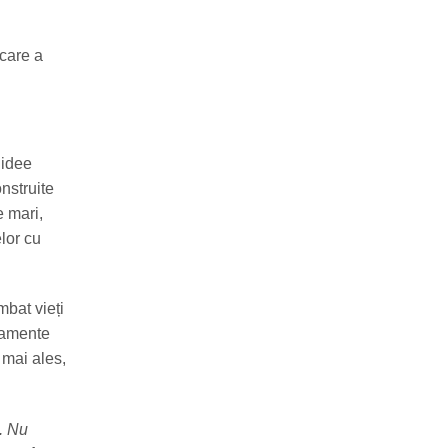
 care a
o idee
nstruite
e mari,
lor cu
mbat vieți
ipamente
 mai ales,
. Nu