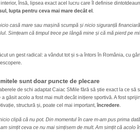
 interior, însă, lipsea exact acel lucru care îl definise dintotdeau
sul, lupta pentru ceva mai mare decât el
.
 nicio casă mare sau mașină scumpă și nicio siguranță financiar
ul. Simțeam că timpul trece pe lângă mine și că mă pierd pe m
ăcut un gest radical: a vândut tot și s-a întors în România, cu gâ
descopere.
imitele sunt doar puncte de plecare
aberele de schi adaptat Caiac SMile fără să știe exact la ce să 
 găsit acolo a fost mai mult decât inițiere sportivă. A fost sprijin
otivație, structură și, poate cel mai important,
încredere
.
nicio clipă că nu pot. Din momentul în care m-am pus prima dată
 am simțit ceva ce nu mai simțisem de mult. Am simțit că acolo î