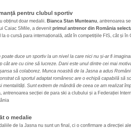
manță pentru clubul sportiv
u obținut doar medalii.
Bianca Stan Munteanu
, antrenoarea se
lui Caiac SMile, a devenit
primul antrenor din România select
l
la o cursă para internațională, atât în competițiile FIS, cât și î
poate duce un sportiv la un nivel la care nici nu și-ar fi imagina
p cât are cu cine să lucreze. Dani este unul dintre cei mai motiva
 șansa să colaborez. Munca noastră de la Jasna a adus Români
nstrat că sportul adaptat românesc are o echipă capabilă să 
i și mentalități. Sunt extrem de mândră de ceea ce am realizat îm
 antrenoarea secției de para ski a clubului și a Federației Inter
ânia
ât o medalie
liile de la Jasna nu sunt un final, ci o confirmare a direcției al