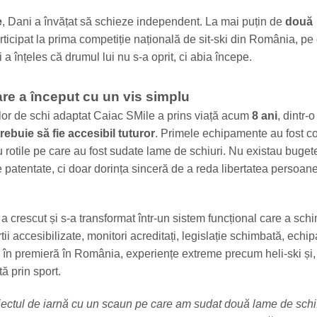
e
, Dani a învățat să schieze independent. La mai puțin de
două
articipat la prima competiție națională de sit-ski din România, pe
i a înțeles că drumul lui nu s-a oprit, ci abia începe.
are a început cu un vis simplu
or de schi adaptat Caiac SMile a prins viață acum
8 ani
, dintr-
trebuie să fie accesibil tuturor
. Primele echipamente au fost co
 rotile pe care au fost sudate lame de schiuri. Nu existau buget
 patentate, ci doar dorința sinceră de a reda libertatea persoane
l a crescut și s-a transformat într-un sistem funcțional care a schi
ârtii accesibilizate, monitori acreditați, legislație schimbată, ech
 în premieră în România, experiențe extreme precum heli-ski și,
ă prin sport.
iectul de iarnă cu un scaun pe care am sudat două lame de schi