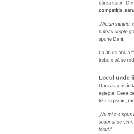
părea stabil. Din
competiția, sen
„Niciun salariu,
puteau umple gol
spune Dani.
La 30 de ani, a f
trebuie să se re
Locul unde l
Dani a ajuns în t
aștepte. Ceea ce a
fizic și psihic, m
„Nu mi s-a spus 
scaunul de schi,
locul.”