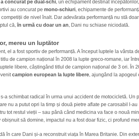
 a concurat pe dual-schi
, un echipament destinat începătorilor,
portivi au concurat pe
mono-schiuri
, echipamente de performanț
 competiții de nivel înalt. Dar adevărata performanță nu stă doar
aptul că,
în urmă cu doar un an
, Dani nu schiase niciodată.
or, mereu un luptător
nt, el a fost sportiv de performanță. A început luptele la vârsta d
 titlu de campion național în 2008 la lupte greco-romane, iar într
ptele libere, câștingând titlul de campion național de 3 ori. În 2
evenit
campion european la lupte libere
, ajungând la apogeul 
i s-a schimbat radical în urma unui accident de motocicletă. Un 
care nu a putut opri la timp și două pietre aflate pe carosabil l-au
tru tot restul vieții – sau până când medicina va face o nouă mi
 obișnuit să domine, impactul nu a fost doar fizic, ci profund men
ă în care Dani și-a reconstruit viața în Marea Britanie. Din exteri