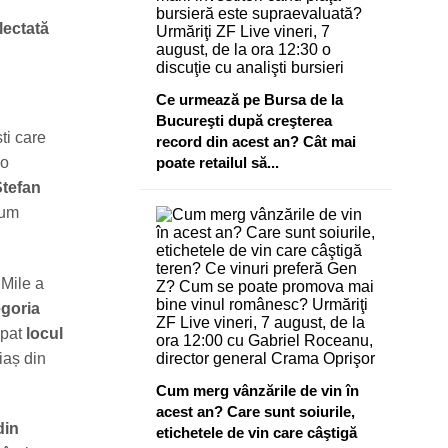
lectată
Ce urmează pe Bursa de la
Bucureşti după creşterea
ti care
record din acest an? Cât mai
-o
poate retailul să...
tefan
cum
SMile a
egoria
upat
locul
iaș din
Cum merg vânzările de vin în
acest an? Care sunt soiurile,
din
etichetele de vin care câştigă