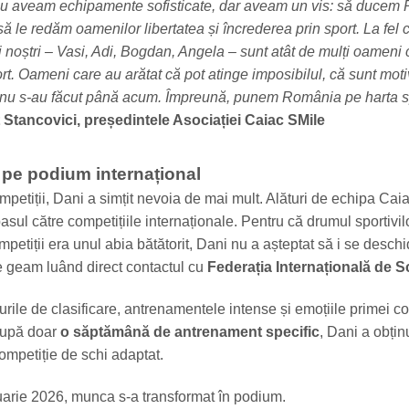
u aveam echipamente sofisticate, dar aveam un vis: să ducem
i să le redăm oamenilor libertatea și încrederea prin sport. La fel 
ii noștri – Vasi, Adi, Bogdan, Angela – sunt atât de mulți oameni
rt. Oameni care au arătat că pot atinge imposibilul, că sunt moti
e nu s-au făcut până acum. Împreună, punem România pe harta s
 Stancovici, președintele Asociației Caiac SMile
, pe podium internațional
petiții, Dani a simțit nevoia de mai mult. Alături de echipa Cai
asul către competițiile internaționale. Pentru că drumul sportivi
mpetiții era unul abia bătătorit, Dani nu a așteptat să i se deschi
pe geam luând direct contactul cu
Federația Internațională de S
ile de clasificare, antrenamentele intense și emoțiile primei co
După doar
o săptămână de antrenament specific
, Dani a obțin
competiție de schi adaptat.
uarie 2026, munca s-a transformat în podium.