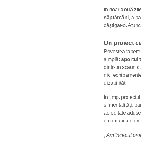
În doar
două zil
săptămâni
, a p
câștigat-o. Atunc
Un proiect c
Povestea taberel
simplă:
sportul 
dintr-un scaun cu
nici echipamente
dizabilități.
În timp, proiectu
și mentalități: p
acreditate aduse
o comunitate unit
„ Am început pro