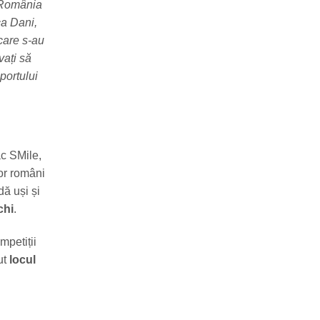
 România
ca Dani,
 care s-au
vați să
portului
ac SMile,
lor români
dă uși și
chi
.
mpetiții
ut
locul