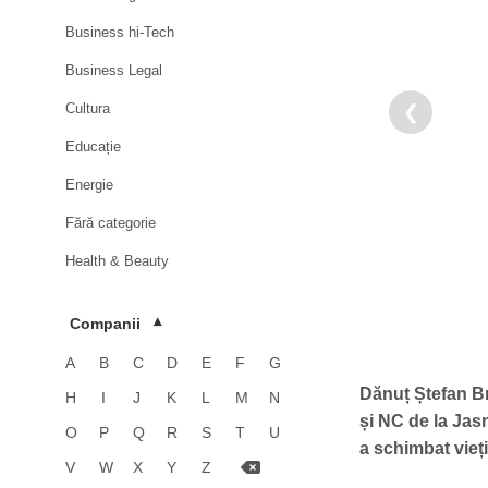
Business hi-Tech
Business Legal
Cultura
❮
Educație
Energie
Fără categorie
Health & Beauty
HoReCa
Companii
▾
Imobiliare
A
B
C
D
E
F
G
Industrie
Dănuț Ștefan Bri
H
I
J
K
L
M
N
Luxury
și NC de la Jas
O
P
Q
R
S
T
U
a schimbat vieț
Media & Advertising
V
W
X
Y
Z