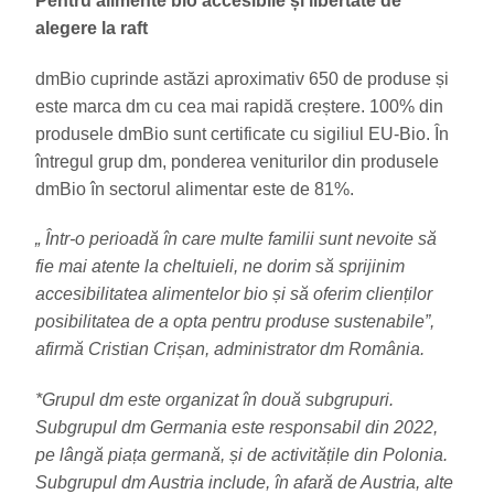
Pentru alimente bio accesibile și libertate de
alegere la raft
dmBio cuprinde astăzi aproximativ 650 de produse și
este marca dm cu cea mai rapidă creștere. 100% din
produsele dmBio sunt certificate cu sigiliul EU-Bio. În
întregul grup dm, ponderea veniturilor din produsele
dmBio în sectorul alimentar este de 81%.
„ Într-o perioadă în care multe familii sunt nevoite să
fie mai atente la cheltuieli, ne dorim să sprijinim
accesibilitatea alimentelor bio și să oferim clienților
posibilitatea de a opta pentru produse sustenabile”,
afirmă Cristian Crișan, administrator dm România.
*Grupul dm este organizat în două subgrupuri.
Subgrupul dm Germania este responsabil din 2022,
pe lângă piața germană, și de activitățile din Polonia.
Subgrupul dm Austria include, în afară de Austria, alte