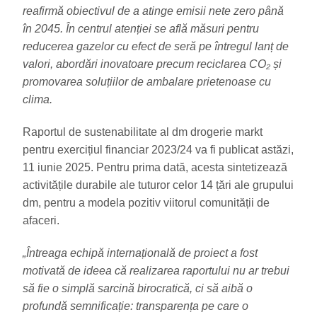
reafirmă obiectivul de a atinge emisii nete zero până
în 2045. În centrul atenției se află măsuri pentru
reducerea gazelor cu efect de seră pe întregul lanț de
valori, abordări inovatoare precum reciclarea CO₂ și
promovarea soluțiilor de ambalare prietenoase cu
clima.
Raportul de sustenabilitate al dm drogerie markt
pentru exercițiul financiar 2023/24 va fi publicat astăzi,
11 iunie 2025. Pentru prima dată, acesta sintetizează
activitățile durabile ale tuturor celor 14 țări ale grupului
dm, pentru a modela pozitiv viitorul comunității de
afaceri.
„Întreaga echipă internațională de proiect a fost
motivată de ideea că realizarea raportului nu ar trebui
să fie o simplă sarcină birocratică, ci să aibă o
profundă semnificație: transparența pe care o