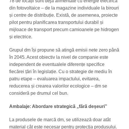
78 de locații sunt deja alimentate cu energie electrică
din fotovoltaice – de la magazine individuale la birouri
și centre de distribuție. Există, de asemenea, proiecte
pilot pentru planificarea transportului durabil și
mijloace de transport precum camioanele pe hidrogen
și electrice.
Grupul dm își propune să atingă emisii nete zero până
în 2045. Acest obiectiv la nivel de companie este
independent de eventualele diferențe specifice
fiecărei țări în legislație. Cu o strategie de mediu în
patru etape – evaluarea impactului, evitarea,
reducerea și crearea valorilor ecologice – dm se
consideră pe drumul cel bun.
Ambalaje: Abordare strategică „fără deșeuri”
La produsele de marcă dm, se utilizează doar atât
material cât este necesar pentru protecția produsului.