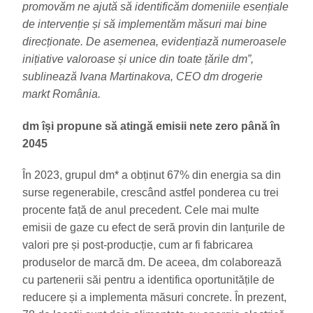
promovăm ne ajută să identificăm domeniile esențiale
de intervenție și să implementăm măsuri mai bine
direcționate. De asemenea, evidențiază numeroasele
inițiative valoroase și unice din toate țările dm”,
sublinează Ivana Martinakova, CEO dm drogerie
markt România.
dm își propune să atingă emisii nete zero până în
2045
În 2023, grupul dm* a obținut 67% din energia sa din
surse regenerabile, crescând astfel ponderea cu trei
procente față de anul precedent. Cele mai multe
emisii de gaze cu efect de seră provin din lanțurile de
valori pre și post-producție, cum ar fi fabricarea
produselor de marcă dm. De aceea, dm colaborează
cu partenerii săi pentru a identifica oportunitățile de
reducere și a implementa măsuri concrete. În prezent,