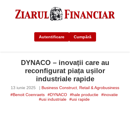
Autentificare
Cumpără
DYNACO – inovații care au
reconfigurat piața ușilor
industriale rapide
13 iunie 2025
|
Business Construct
,
Retail & Agrobusiness
#Benoit Coenraets
#DYNACO
#hale productie
#inovatie
#usi industriale
#usi rapide