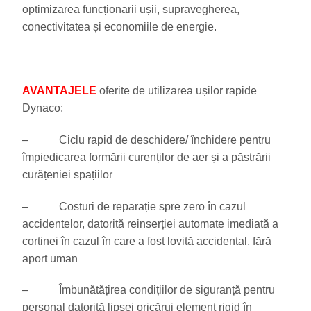
optimizarea funcționarii ușii, supravegherea,
conectivitatea și economiile de energie.
AVANTAJELE
oferite de utilizarea ușilor rapide
Dynaco:
– Ciclu rapid de deschidere/ închidere pentru
împiedicarea formării curenților de aer și a păstrării
curățeniei spațiilor
– Costuri de reparație spre zero în cazul
accidentelor, datorită reinserției automate imediată a
cortinei în cazul în care a fost lovită accidental, fără
aport uman
– Îmbunătățirea condițiilor de siguranță pentru
personal datorită lipsei oricărui element rigid în