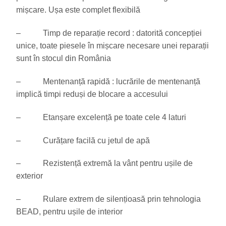
mișcare. Ușa este complet flexibilă
– Timp de reparație record : datorită concepției
unice, toate piesele în mișcare necesare unei reparații
sunt în stocul din România
– Mentenanță rapidă : lucrările de mentenanță
implică timpi reduși de blocare a accesului
– Etanșare excelență pe toate cele 4 laturi
– Curățare facilă cu jetul de apă
– Rezistență extremă la vânt pentru ușile de
exterior
– Rulare extrem de silențioasă prin tehnologia
BEAD, pentru ușile de interior