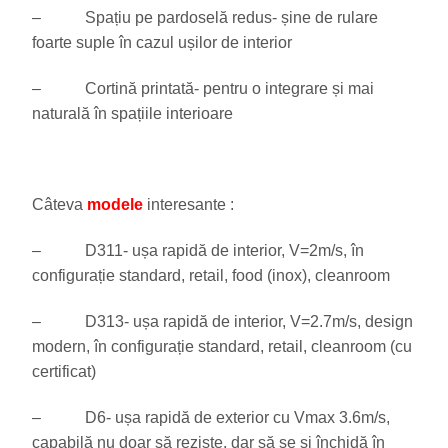
– Spațiu pe pardoselă redus- șine de rulare
foarte suple în cazul ușilor de interior
– Cortină printată- pentru o integrare și mai
naturală în spațiile interioare
Câteva
modele
interesante :
– D311- ușa rapidă de interior, V=2m/s, în
configurație standard, retail, food (inox), cleanroom
– D313- ușa rapidă de interior, V=2.7m/s, design
modern, în configurație standard, retail, cleanroom (cu
certificat)
– D6- ușa rapidă de exterior cu Vmax 3.6m/s,
capabilă nu doar să reziste, dar să se și închidă în