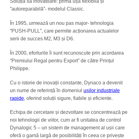
Soluția sa inovatoare: prima ușă flexibilă și
“autoreparabilă”- modelul Classic.
În 1995, urmează un nou pas major- tehnologia
“PUSH-PULL”, care permite acționarea actualelor
serii de succes M2, M3 și D6.
În 2000, eforturile îi sunt recunoscute prin acordarea
“Premiului Regal pentru Export” de către Prințul
Philippe.
Cu o istorie de inovații constante, Dynaco a devenit
un nume de referință în domeniul
ușilor industriale
rapide
, oferind soluții sigure, fiabile și eficiente.
Echipa de cercetare și dezvoltare se concentrează pe
noi tehnologii de viitor, cum ar fi unitatea de control
Dynalogic 5 – un sistem de management al ușii care
oferă o gamă largă de posibilități în ceea ce privește