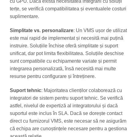
cu GPU. Dacă există necesitatea integrării cu soluții
terțe, se verifică compatibilitatea și eventualele costuri
suplimentare.
Simplitate vs. personalizare
: Un VMS ușor de utilizat
este mai rapid de implementat și necesită mai puțină
instruire. Soluțiile închise oferă simplitate și suport
unificat, dar pot limita flexibilitatea. Soluțiile deschise
sunt compatibile cu echipamente variate și permit
integrarea personalizată, însă necesită mai multe
resurse pentru configurare și întreținere.
Suport tehnic
: Majoritatea clienților colaborează cu
integratori de sistem pentru suport tehnic. Se verifică
astfel, nivelul de expertiză al integratorului și dacă
suportul este inclus în SLA. Dacă se dorește contact
direct cu furnizorul VMS, este necesar să ne asigurăm
că echipa are cunoștințele necesare pentru a gestiona
această relație.