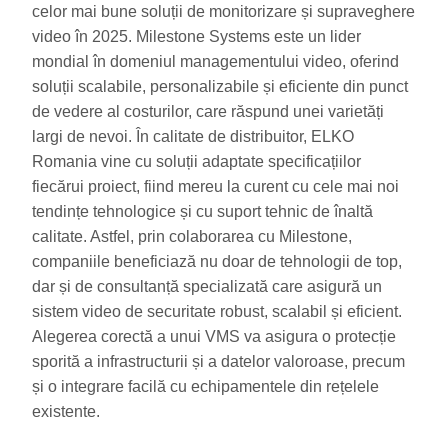
celor mai bune soluții de monitorizare și supraveghere
video în 2025. Milestone Systems este un lider
mondial în domeniul managementului video, oferind
soluții scalabile, personalizabile și eficiente din punct
de vedere al costurilor, care răspund unei varietăți
largi de nevoi. În calitate de distribuitor, ELKO
Romania vine cu soluții adaptate specificațiilor
fiecărui proiect, fiind mereu la curent cu cele mai noi
tendințe tehnologice și cu suport tehnic de înaltă
calitate. Astfel, prin colaborarea cu Milestone,
companiile beneficiază nu doar de tehnologii de top,
dar și de consultanță specializată care asigură un
sistem video de securitate robust, scalabil și eficient.
Alegerea corectă a unui VMS va asigura o protecție
sporită a infrastructurii și a datelor valoroase, precum
și o integrare facilă cu echipamentele din rețelele
existente.