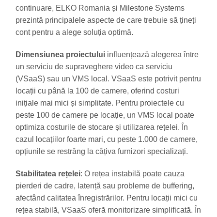
continuare, ELKO Romania și Milestone Systems
prezintă principalele aspecte de care trebuie să țineți
cont pentru a alege soluția optimă.
Dimensiunea proiectului
influențează alegerea între
un serviciu de supraveghere video ca serviciu
(VSaaS) sau un VMS local. VSaaS este potrivit pentru
locații cu până la 100 de camere, oferind costuri
inițiale mai mici și simplitate. Pentru proiectele cu
peste 100 de camere pe locație, un VMS local poate
optimiza costurile de stocare și utilizarea rețelei. În
cazul locațiilor foarte mari, cu peste 1.000 de camere,
opțiunile se restrâng la câțiva furnizori specializați.
Stabilitatea rețelei
: O rețea instabilă poate cauza
pierderi de cadre, latență sau probleme de buffering,
afectând calitatea înregistrărilor. Pentru locații mici cu
rețea stabilă, VSaaS oferă monitorizare simplificată. În