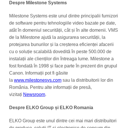
Despre Milestone Systems
Milestone Systems este unul dintre principalii furnizori
de software pentru tehnologiile video bazate pe date,
atât în domeniul securității, cât și în alte domenii. VMS
de la Milestone ajută la asigurarea securității, la
protejarea bunurilor și la creșterea eficienței afacerii
cu o soluție scalabilă dovedită în peste 500.000 de
instalații ale clienților din întreaga lume. Milestone a
fost fondată în 1998 și face parte în prezent din grupul
Canon. Informații pot fi găsite
la
www.milestonesys.com
sau la distribuitorii lor din
România. Pentru alte informații de presă,
vizitați
Newsroom
.
Despre ELKO Group și ELKO Romania
ELKO Group este unul dintre cei mai mari distribuitori
de produse, soluții IT și electronice de consum din