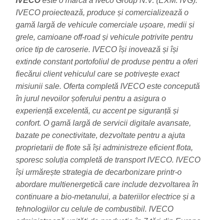
IVECO
este o marcă a Iveco Group N.V. (EXM: IVG).
IVECO proiectează, produce și comercializează o
gamă largă de vehicule comerciale ușoare, medii și
grele, camioane off-road și vehicule potrivite pentru
orice tip de caroserie. IVECO își inovează și își
extinde constant portofoliul de produse pentru a oferi
fiecărui client vehiculul care se potrivește exact
misiunii sale. Oferta completă IVECO este concepută
în jurul nevoilor șoferului pentru a asigura o
experiență excelentă, cu accent pe siguranță și
confort. O gamă largă de servicii digitale avansate,
bazate pe conectivitate, dezvoltate pentru a ajuta
proprietarii de flote să își administreze eficient flota,
sporesc soluția completă de transport IVECO. IVECO
își urmărește strategia de decarbonizare printr-o
abordare multienergetică care include dezvoltarea în
continuare a bio-metanului, a bateriilor electrice și a
tehnologiilor cu celule de combustibil. IVECO