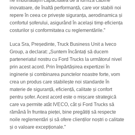
ne îmbunătățim capacitatea de a furniza cabine
inovatoare, de înaltă performanță, care vor stabili noi
repere în ceea ce privește siguranța, aerodinamica și
confortul șoferului, asigurând în același timp eficiența
costurilor și conformitatea cu reglementările.”
Luca Sra, Președinte, Truck Business Unit a Iveco
Group, a declarat: „Suntem încântați să ducem
parteneriatul nostru cu Ford Trucks la următorul nivel
prin acest acord. Prin împărtășirea expertizei în
inginerie și combinarea punctelor noastre forte, vom
crea un produs care stabilește noi standarde în
materie de siguranță, eficiență, calitate și confort
pentru șofer. Acest acord este o mișcare strategică
care va permite atât IVECO, cât și Ford Trucks să
rămână în fruntea pieței, bine pregătiți să respecte
noile reglementări și să ofere clienților noștri o calitate
și o valoare excepționale.”