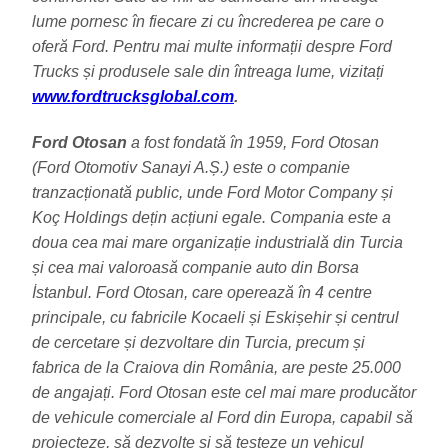
lume pornesc în fiecare zi cu încrederea pe care o
oferă Ford. Pentru mai multe informații despre Ford
Trucks și produsele sale din întreaga lume, vizitați
www.fordtrucksglobal.com
.
Ford Otosan
a fost fondată în 1959, Ford Otosan
(Ford Otomotiv Sanayi A.Ș.) este o companie
tranzacționată public, unde Ford Motor Company și
Koç Holdings dețin acțiuni egale. Compania este a
doua cea mai mare organizație industrială din Turcia
și cea mai valoroasă companie auto din Borsa
İstanbul. Ford Otosan, care operează în 4 centre
principale, cu fabricile Kocaeli și Eskișehir și centrul
de cercetare și dezvoltare din Turcia, precum și
fabrica de la Craiova din România, are peste 25.000
de angajați. Ford Otosan este cel mai mare producător
de vehicule comerciale al Ford din Europa, capabil să
proiecteze, să dezvolte și să testeze un vehicul