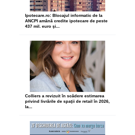
Ipotecare.ro: Blocajul informatic de la
ANCPI amână credite ipotecare de peste
437 mil. euro şi...
Colliers a revizuit în scădere estimarea
privind livrările de spaţii de retail în 2026,
la...