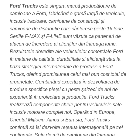
Ford Trucks
este singura marcă producătoare de
camioane a Ford, fabricând o gamă largă de vehicule,
inclusiv tractoare, camioane de construcții și
camioane de distribuție care cântăresc peste 16 tone.
Seriile F-MAX și F-LINE sunt văzute ca parteneri de
afaceri de încredere ai clienților din întreaga lume.
Rezultatele dovedite ale vehiculelor comerciale Ford
în materie de calitate, durabilitate și eficiență stau la
baza strategiei internaționale de produse a Ford
Trucks, oferind promisiunea celui mai bun cost total de
proprietate. Combinând expertiza în dezvoltarea de
produse specifice pieței cu peste șaizeci de ani de
experiență în proiectare și producție, Ford Trucks
realizează componente cheie pentru vehiculele sale,
inclusiv motoare complet noi. Operând în Europa,
Orientul Mijlociu, Africa și Eurasia, Ford Trucks
continuă să își dezvolte rețeaua internațională pe trei
continente. Sute de mii de camioane din întreaga