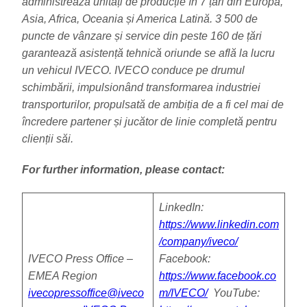
administrează unități de producție în 7 țări din Europa,
Asia, Africa, Oceania și America Latină. 3 500 de
puncte de vânzare și service din peste 160 de țări
garantează asistență tehnică oriunde se află la lucru
un vehicul IVECO. IVECO conduce pe drumul
schimbării, impulsionând transformarea industriei
transporturilor, propulsată de ambiția de a fi cel mai de
încredere partener și jucător de linie completă pentru
clienții săi.
For further information, please contact:
LinkedIn:
https://www.linkedin.com
/company/iveco/
IVECO Press Office –
Facebook:
EMEA Region
https://www.facebook.co
ivecopressoffice@iveco
m/IVECO/
YouTube: