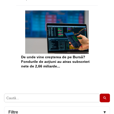
De unde vine creşterea de pe Bursă?
Fondurile de acţiuni au atras subscrieri
nete de 2,66 miliarde...
Filtre
▾