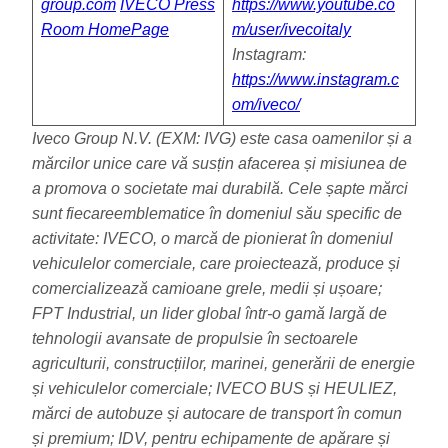
group.com
IVECO Press
https://www.youtube.co
Room HomePage
m/user/ivecoitaly
Instagram:
https://www.instagram.c
om/iveco/
Iveco Group N.V. (EXM: IVG) este casa oamenilor și a
mărcilor unice care vă susțin afacerea și misiunea de
a promova o societate mai durabilă. Cele șapte mărci
sunt fiecareemblematice în domeniul său specific de
activitate: IVECO, o marcă de pionierat în domeniul
vehiculelor comerciale, care proiectează, produce și
comercializează camioane grele, medii și ușoare;
FPT Industrial, un lider global într-o gamă largă de
tehnologii avansate de propulsie în sectoarele
agriculturii, construcțiilor, marinei, generării de energie
și vehiculelor comerciale; IVECO BUS și HEULIEZ,
mărci de autobuze și autocare de transport în comun
și premium; IDV, pentru echipamente de apărare și