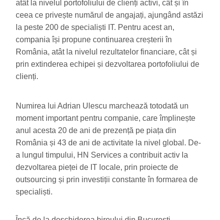
atât la nivelul portofoliului de clienți activi, cât și în
ceea ce privește numărul de angajați, ajungând astăzi
la peste 200 de specialiști IT. Pentru acest an,
compania își propune continuarea creșterii în
România, atât la nivelul rezultatelor financiare, cât și
prin extinderea echipei și dezvoltarea portofoliului de
clienți.
Numirea lui Adrian Ulescu marchează totodată un
moment important pentru companie, care împlinește
anul acesta 20 de ani de prezență pe piața din
România și 43 de ani de activitate la nivel global. De-
a lungul timpului, HN Services a contribuit activ la
dezvoltarea pieței de IT locale, prin proiecte de
outsourcing și prin investiții constante în formarea de
specialiști.
Încă de la deschiderea biroului din București,