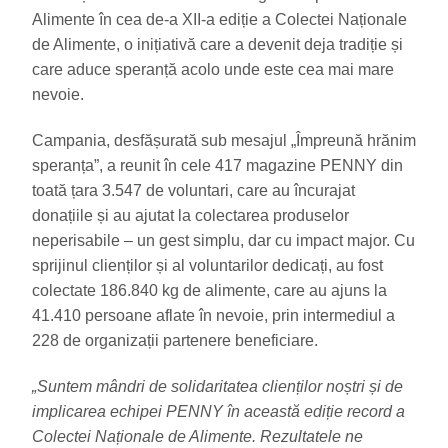
Alimente în cea de-a XII-a ediție a Colectei Naționale
de Alimente, o inițiativă care a devenit deja tradiție și
care aduce speranță acolo unde este cea mai mare
nevoie.
Campania, desfășurată sub mesajul „Împreună hrănim
speranța”, a reunit în cele 417 magazine PENNY din
toată țara 3.547 de voluntari, care au încurajat
donațiile și au ajutat la colectarea produselor
neperisabile – un gest simplu, dar cu impact major. Cu
sprijinul clienților și al voluntarilor dedicați, au fost
colectate 186.840 kg de alimente, care au ajuns la
41.410 persoane aflate în nevoie, prin intermediul a
228 de organizații partenere beneficiare.
„Suntem mândri de solidaritatea clienților noștri și de
implicarea echipei PENNY în această ediție record a
Colectei Naționale de Alimente. Rezultatele ne