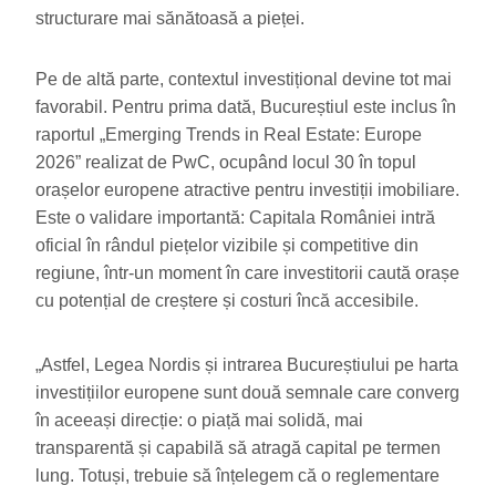
structurare mai sănătoasă a pieței.
Pe de altă parte, contextul investițional devine tot mai
favorabil. Pentru prima dată, Bucureștiul este inclus în
raportul „Emerging Trends in Real Estate: Europe
2026” realizat de PwC, ocupând locul 30 în topul
orașelor europene atractive pentru investiții imobiliare.
Este o validare importantă: Capitala României intră
oficial în rândul piețelor vizibile și competitive din
regiune, într-un moment în care investitorii caută orașe
cu potențial de creștere și costuri încă accesibile.
„Astfel, Legea Nordis și intrarea Bucureștiului pe harta
investițiilor europene sunt două semnale care converg
în aceeași direcție: o piață mai solidă, mai
transparentă și capabilă să atragă capital pe termen
lung. Totuși, trebuie să înțelegem că o reglementare