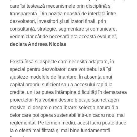
care își testează mecanismele prin disciplină și
transparență. Din poziția noastră de interfață între
dezvoltatori, investitori și utilizatori finali, prin
consultanță, strategie, segmentare și comunicare,
vedem clar cât de necesară era această evoluție”,
declara Andreea Nicolae
.
Există însă și aspecte care necesită adaptare, în
special pentru dezvoltatori care vor trebui să își
ajusteze modelele de finanțare. În absența unui
capital propriu suficient sau a accesului rapid la
credite, unii ar putea întâmpina dificultăți în demararea
proiectelor. Nu vorbim despre blocaje sau retrageri
masive, ci despre o recalibrare: selecția naturală a
celor care pot opera sustenabil într-un cadru nou, mai
reglementat. Pe termen mediu, acest lucru poate duce
la o ofertă mai filtrată și mai bine fundamentată