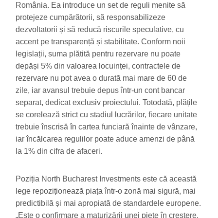
România. Ea introduce un set de reguli menite să
protejeze cumpărătorii, să responsabilizeze
dezvoltatorii și să reducă riscurile speculative, cu
accent pe transparență și stabilitate. Conform noii
legislații, suma plătită pentru rezervare nu poate
depăși 5% din valoarea locuinței, contractele de
rezervare nu pot avea o durată mai mare de 60 de
zile, iar avansul trebuie depus într-un cont bancar
separat, dedicat exclusiv proiectului. Totodată, plățile
se corelează strict cu stadiul lucrărilor, fiecare unitate
trebuie înscrisă în cartea funciară înainte de vânzare,
iar încălcarea regulilor poate aduce amenzi de până
la 1% din cifra de afaceri.
Poziția North Bucharest Investments este că această
lege repoziționează piața într-o zonă mai sigură, mai
predictibilă și mai apropiată de standardele europene.
„Este o confirmare a maturizării unei piețe în creștere,