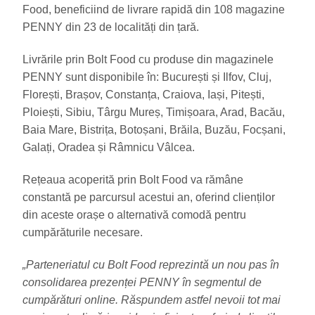
Food, beneficiind de livrare rapidă din 108 magazine
PENNY din 23 de localități din țară.
Livrările prin Bolt Food cu produse din magazinele
PENNY sunt disponibile în: București și Ilfov, Cluj,
Florești, Brașov, Constanța, Craiova, Iași, Pitești,
Ploiești, Sibiu, Târgu Mureș, Timișoara, Arad, Bacău,
Baia Mare, Bistrița, Botoșani, Brăila, Buzău, Focșani,
Galați, Oradea și Râmnicu Vâlcea.
Rețeaua acoperită prin Bolt Food va rămâne
constantă pe parcursul acestui an, oferind clienților
din aceste orașe o alternativă comodă pentru
cumpărăturile necesare.
„Parteneriatul cu Bolt Food reprezintă un nou pas în
consolidarea prezenței PENNY în segmentul de
cumpărături online. Răspundem astfel nevoii tot mai