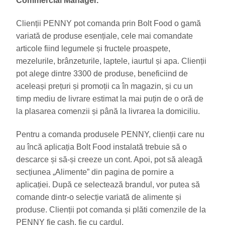
Commercial Manager.
Clienții PENNY pot comanda prin Bolt Food o gamă
variată de produse esențiale, cele mai comandate
articole fiind legumele și fructele proaspete,
mezelurile, brânzeturile, laptele, iaurtul și apa. Clienții
pot alege dintre 3300 de produse, beneficiind de
aceleași prețuri și promoții ca în magazin, și cu un
timp mediu de livrare estimat la mai puțin de o oră de
la plasarea comenzii și până la livrarea la domiciliu.
Pentru a comanda produsele PENNY, clienții care nu
au încă aplicația Bolt Food instalată trebuie să o
descarce și să-și creeze un cont. Apoi, pot să aleagă
secțiunea „Alimente” din pagina de pornire a
aplicației. După ce selectează brandul, vor putea să
comande dintr-o selecție variată de alimente și
produse. Clienții pot comanda și plăti comenzile de la
PENNY fie cash, fie cu cardul.