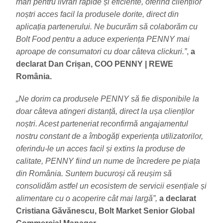
mari pentru livrări rapide și eficiente, oferind clienților
noștri acces facil la produsele dorite, direct din
aplicația partenerului. Ne bucurăm să colaborăm cu
Bolt Food pentru a aduce experiența PENNY mai
aproape de consumatori cu doar câteva clickuri.”
,
a
declarat Dan Crișan, COO PENNY | REWE
România.
„Ne dorim ca produsele PENNY să fie disponibile la
doar câteva atingeri distanță, direct la ușa clienților
noștri. Acest parteneriat reconfirmă angajamentul
nostru constant de a îmbogăți experiența utilizatorilor,
oferindu-le un acces facil și extins la produse de
calitate, PENNY fiind un nume de încredere pe piața
din România. Suntem bucuroși că reușim să
consolidăm astfel un ecosistem de servicii esențiale și
alimentare cu o acoperire cât mai largă”,
a declarat
Cristiana Găvănescu, Bolt Market Senior Global