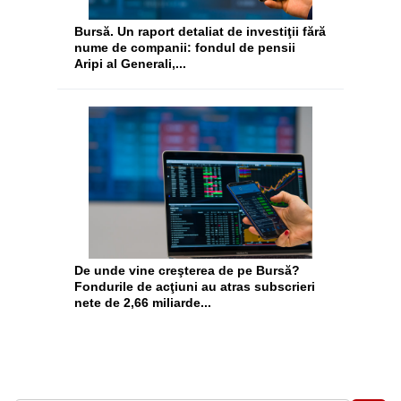
Bursă. Un raport detaliat de investiţii fără
nume de companii: fondul de pensii
Aripi al Generali,...
De unde vine creşterea de pe Bursă?
Fondurile de acţiuni au atras subscrieri
nete de 2,66 miliarde...