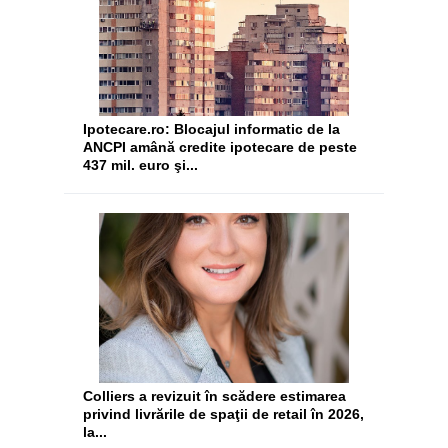
Ipotecare.ro: Blocajul informatic de la
ANCPI amână credite ipotecare de peste
437 mil. euro şi...
Colliers a revizuit în scădere estimarea
privind livrările de spaţii de retail în 2026,
la...