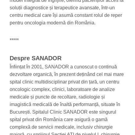
model integrat de îngrijire, oferind pacienților acces la
soluții diagnostice și terapeutice avansate, într-un
centru medical care își asumă constant rolul de reper
pentru oncologia modernă din România.
*****
Despre SANADOR
Înființat în 2001, SANADOR a cunoscut o continuă
dezvoltare organică, în prezent deținând cel mai mare
spital clinic multidisciplinar privat din țară, un centru
oncologic complex, clinici, laboratoare de analize
medicale și puncte de recoltare, radiologie și
imagistică medicală de înaltă performanță, situate în
București. Spitalul Clinic SANADOR este singurul
spital privat din România care asigură o gamă
complexă de servicii medicale, inclusiv chirurgie
majoră, cu sprijinul Secției ATI de nivelul I, chirurgie