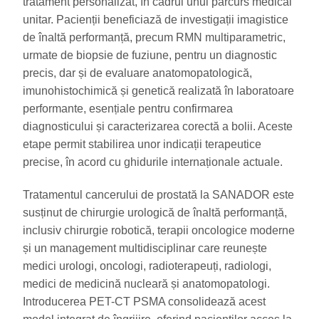
tratament personalizat, în cadrul unui parcurs medical
unitar. Pacienții beneficiază de investigații imagistice
de înaltă performanță, precum RMN multiparametric,
urmate de biopsie de fuziune, pentru un diagnostic
precis, dar și de evaluare anatomopatologică,
imunohistochimică și genetică realizată în laboratoare
performante, esențiale pentru confirmarea
diagnosticului și caracterizarea corectă a bolii. Aceste
etape permit stabilirea unor indicații terapeutice
precise, în acord cu ghidurile internaționale actuale.
Tratamentul cancerului de prostată la SANADOR este
susținut de chirurgie urologică de înaltă performanță,
inclusiv chirurgie robotică, terapii oncologice moderne
și un management multidisciplinar care reunește
medici urologi, oncologi, radioterapeuți, radiologi,
medici de medicină nucleară și anatomopatologi.
Introducerea PET-CT PSMA consolidează acest