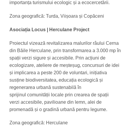
importanța turismului ecologic și a ecocercetării.
Zona geografică: Turda, Viișoara și Copăceni
Asociația Locus | Herculane Project
Proiectul vizează revitalizarea malurilor râului Cerna
din Băile Herculane, prin transformarea a 3.000 mp în
spații verzi sigure și accesibile. Prin acțiuni de
ecologizare, ateliere de meșteșug, concursuri de idei
și implicarea a peste 200 de voluntari, inițiativa
susține biodiversitatea, educația ecologică și
regenerarea urbană sustenabilă în
sprijinul comunității locale prin crearea de spații
verzi accesibile, pavilioane din lemn, alei de
promenadă și o gradină urbană pentru legume.
Zona geografică: Herculane