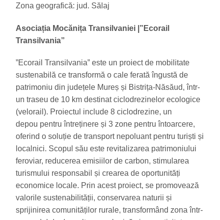
Zona geografică: jud. Sălaj
Asociația Mocănița Transilvaniei
|
”Ecorail
Transilvania”
”Ecorail Transilvania” este un proiect de mobilitate
sustenabilă ce transformă o cale ferată îngustă de
patrimoniu din județele Mureș și Bistrița-Năsăud, într-
un traseu de 10 km destinat ciclodrezinelor ecologice
(velorail). Proiectul include 8 ciclodrezine, un
depou pentru întreținere și 3 zone pentru întoarcere,
oferind o soluție de transport nepoluant pentru turiști și
localnici. Scopul său este revitalizarea patrimoniului
feroviar, reducerea emisiilor de carbon, stimularea
turismului responsabil și crearea de oportunități
economice locale. Prin acest proiect, se promovează
valorile sustenabilității, conservarea naturii și
sprijinirea comunităților rurale, transformând zona într-