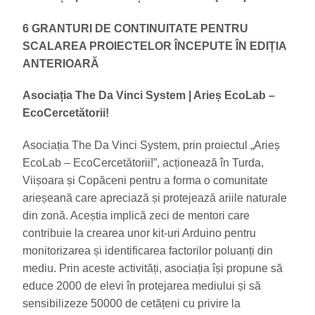
6 GRANTURI DE CONTINUITATE PENTRU
SCALAREA PROIECTELOR ÎNCEPUTE ÎN EDIȚIA
ANTERIOARĂ
Asociația The Da Vinci System | Arieș EcoLab –
EcoCercetătorii!
Asociația The Da Vinci System, prin proiectul „Arieș
EcoLab – EcoCercetătorii!”, acționează în Turda,
Viișoara și Copăceni pentru a forma o comunitate
arieșeană care apreciază și protejează ariile naturale
din zonă. Aceștia implică zeci de mentori care
contribuie la crearea unor kit-uri Arduino pentru
monitorizarea și identificarea factorilor poluanți din
mediu. Prin aceste activități, asociația își propune să
educe 2000 de elevi în protejarea mediului și să
sensibilizeze 50000 de cetățeni cu privire la