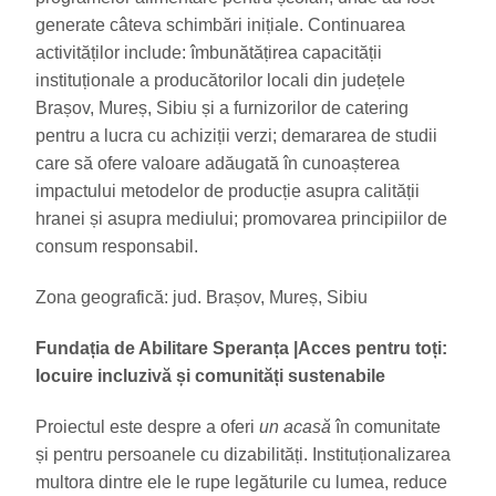
generate câteva schimbări inițiale. Continuarea
activităților include: îmbunătățirea capacității
instituționale a producătorilor locali din județele
Brașov, Mureș, Sibiu și a furnizorilor de catering
pentru a lucra cu achiziții verzi; demararea de studii
care să ofere valoare adăugată în cunoașterea
impactului metodelor de producție asupra calității
hranei și asupra mediului; promovarea principiilor de
consum responsabil.
Zona geografică: jud. Brașov, Mureș, Sibiu
Fundația de Abilitare Speranța
|Acces pentru toți:
locuire incluzivă și comunități sustenabile
Proiectul este despre a oferi
un acasă
în comunitate
și pentru persoanele cu dizabilități. Instituționalizarea
multora dintre ele le rupe legăturile cu lumea, reduce