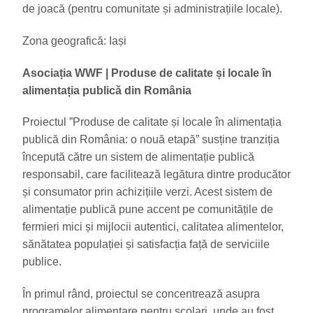
de joacă (pentru comunitate și administrațiile locale).
Zona geografică: Iași
Asociația WWF
| Produse de calitate și locale în
alimentația publică din România
Proiectul ”Produse de calitate și locale în alimentația
publică din România: o nouă etapă” susține tranziția
începută către un sistem de alimentație publică
responsabil, care facilitează legătura dintre producător
și consumator prin achizițiile verzi. Acest sistem de
alimentație publică pune accent pe comunitățile de
fermieri mici și mijlocii autentici, calitatea alimentelor,
sănătatea populației și satisfacția față de serviciile
publice.
În primul rând, proiectul se concentrează asupra
programelor alimentare pentru școlari, unde au fost