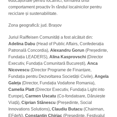
educaționale pentru localnici, formarea unui
comportament proactiv în rândul localnicilor pentru
reciclare și sustenabilitate.
Zona geografică: jud. Brașov
Juriul Raiffeisen Comunități a fost alcătuit din:
Adelina Dabu
(Head of Public Affairs, Confederația
Patronală Concordia),
Alexandru Gorun
(Președinte,
Fundația LEADERS),
Alina Kasprovschi
(Director
Executiv, Fundația Comunitară București),
Anca
Nicovescu
(Director Programe de Finanțare,
Fundația pentru Dezvoltarea Societății Civile),
Angela
Galeța
(Director, Fundația Vodafone Romania),
Camelia Platt
(Director Executiv, Fundația Light into
Europe)
, Carmen Uscatu
(Co-fondatoare, Dăruiește
Viață),
Ciprian Stănescu
(Președinte, Social
Innovations Solutions)
, Claudiu Butacu
(Chairman,
EFdeN),
Constantin Chiriac
(Președinte, Festivalul