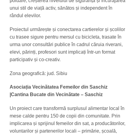
poluare, creșterea nivelului de siguranță și încurajarea
unui stil de viață activ, sănătos și independent în
rândul elevilor.
Proiectul urmărește și conectarea cartierelor și școlilor
cu trasee sigure pentru mersul cu bicicleta, trasate în
urma unor consultări publice în cadrul căruia riverani,
elevi, părinți, profesori sunt implicați într-un format
participativ și co-creativ.
Zona geografică: jud. Sibiu
Asociația Vecinătatea Femeilor din Saschiz
|
Cantina Bucate din Vecinătate – Saschiz
Un proiect care transformă surplusul alimentar local în
mese calde pentru 150 de copii din comunitate. Prin
implicarea și sprijinul femeilor din sat, a producătorilor,
voluntarilor și partenerilor locali – primărie, școală,