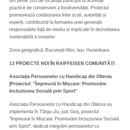
din peste 100 de localități participă la activități
practice de conservare a biodiversității. Proiectul
promovează colaborarea între școli, autorități și
experți, contribuind la formarea unei generații
responsabile față de mediu și implicate în dezvoltarea
sustenabilă a orașelor.
Zona geografică: București-Ilfov, Iași, Hunedoara
13 PROIECTE NOI ÎN RAIFFEISEN COMUNITĂȚI
Asociația Persoanelor cu Handicap din Oltenia
|
Proiectul: ”Împreună în Mișcare: Promovăm
Incluziunea Socială prin Sport”
Asociația Persoanelor cu Handicap din Oltenia va
implementa în Târgu-Jiu, jud. Gorj, proiectul
”Împreună în Mișcare: Promovăm Incluziunea Socială
prin Sport”, dedicat integrării persoanelor cu