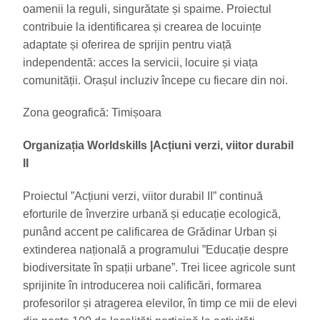
oamenii la reguli, singurătate și spaime. Proiectul
contribuie la identificarea și crearea de locuințe
adaptate și oferirea de sprijin pentru viață
independentă: acces la servicii, locuire și viața
comunității. Orașul incluziv începe cu fiecare din noi.
Zona geografică: Timișoara
Organizația Worldskills
|Acțiuni verzi, viitor durabil
II
Proiectul ”Acțiuni verzi, viitor durabil II” continuă
eforturile de înverzire urbană și educație ecologică,
punând accent pe calificarea de Grădinar Urban și
extinderea națională a programului ”Educație despre
biodiversitate în spații urbane”. Trei licee agricole sunt
sprijinite în introducerea noii calificări, formarea
profesorilor și atragerea elevilor, în timp ce mii de elevi