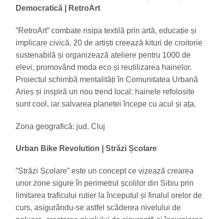
Democratică
| R
etroArt
”RetroArt” combate risipa textilă prin artă, educație și
implicare civică. 20 de artiști creează kituri de croitorie
sustenabilă și organizează ateliere pentru 1000 de
elevi, promovând moda eco și reutilizarea hainelor.
Proiectul schimbă mentalități în Comunitatea Urbană
Arieș și inspiră un nou trend local: hainele refolosite
sunt cool, iar salvarea planetei începe cu acul și ața.
Zona geografică: jud. Cluj
Urban Bike Revolution
|
Străzi Școlare
”Străzi Școlare” este un concept ce vizează crearea
unor zone sigure în perimetrul școlilor din Sibiu prin
limitarea traficului rutier la începutul și finalul orelor de
curs, asigurându-se astfel scăderea nivelului de