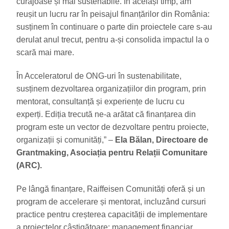
curajoase și mai sustenabile. În același timp, am
reușit un lucru rar în peisajul finanțărilor din România:
susținem în continuare o parte din proiectele care s-au
derulat anul trecut, pentru a-și consolida impactul la o
scară mai mare.
În Acceleratorul de ONG-uri în sustenabilitate,
susținem dezvoltarea organizațiilor din program, prin
mentorat, consultanță și experiențe de lucru cu
experți. Ediția trecută ne-a arătat că finanțarea din
program este un vector de dezvoltare pentru proiecte,
organizații și comunități,” –
Ela Bălan, Directoare de
Grantmaking, Asociația pentru Relații Comunitare
(ARC).
Pe lângă finanțare, Raiffeisen Comunități oferă și un
program de accelerare și mentorat, incluzând cursuri
practice pentru creșterea capacității de implementare
a proiectelor câștigătoare: management financiar,