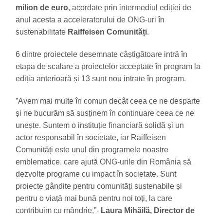
milion de euro
, acordate prin intermediul ediției de
anul acesta a acceleratorului de ONG-uri în
sustenabilitate
Raiffeisen Comunități
.
6 dintre proiectele desemnate câștigătoare intră în
etapa de scalare a proiectelor acceptate în program la
ediția anterioară și 13 sunt nou intrate în program.
”Avem mai multe în comun decât ceea ce ne desparte
și ne bucurăm să susținem în continuare ceea ce ne
unește. Suntem o instituție financiară solidă și un
actor responsabil în societate, iar Raiffeisen
Comunități este unul din programele noastre
emblematice, care ajută ONG-urile din România să
dezvolte programe cu impact în societate. Sunt
proiecte gândite pentru comunități sustenabile și
pentru o viață mai bună pentru noi toți, la care
contribuim cu mândrie,”-
Laura Mihăilă, Director de