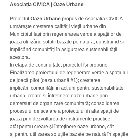
Asociația CIVICA
| Oaze Urbane
Proiectul
Oaze Urbane
propus de Asociația CIVICA
urmărește creșterea calității vieții urbane din
Municipiul Iași prin regenerarea verde a spațiilor de
joacă utilizând soluții bazate pe natură, construind și
implicând comunități în asigurarea sustenabilității
acestora.
În etapa de continuitate, proiectul își propune:
Finalizarea proiectului de regenerare verde a spațiului
de joacă pilot (oaza urbană #1); creșterea
implicării comunității în acțiuni pentru sustenabilitate
urbană, creare și întreținere oaze urbane prin
demersuri de organizare comunitară; consolidarea
procesului de scalare a proiectului în alte spații de
joacă prin dezvoltarea de instrumente practice,
atât pentru creare și întreținere oaze urbane, cât
și pentru utilizarea soluțiile bazate pe natură în spațiile