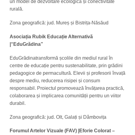
un model de dezvoltare ecologică și conectivitate
rurală.
Zona geografică: jud. Mureș și Bistrița-Năsăud
Asociația Rubik Educație Alternativă
|
“EduGrădina”
EduGrădinatransformă școlile din mediul rural în
centre de educație pentru sustenabilitate, prin grădini
pedagogice de permacultură. Elevii și profesorii învață
despre mediu, reducerea risipei și consum
responsabil. Proiectul promovează învățarea practică,
colaborarea și implicarea comunității pentru un viitor
durabil.
Zona geografică: jud. Olt, Galați și Dâmbovița
Forumul Artelor Vizuale (FAV)
|
Eforie Colorat –