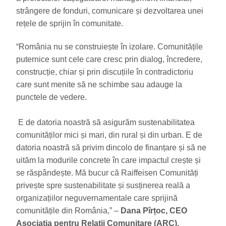
strângere de fonduri, comunicare și dezvoltarea unei
rețele de sprijin în comunitate.
“România nu se construiește în izolare. Comunitățile
puternice sunt cele care cresc prin dialog, încredere,
construcție, chiar și prin discuțiile în contradictoriu
care sunt menite să ne schimbe sau adauge la
punctele de vedere.
E de datoria noastră să asigurăm sustenabilitatea
comunităților mici și mari, din rural și din urban. E de
datoria noastră să privim dincolo de finanțare și să ne
uităm la modurile concrete în care impactul crește și
se răspândește. Mă bucur că Raiffeisen Comunități
privește spre sustenabilitate și susținerea reală a
organizațiilor neguvernamentale care sprijină
comunitățile din România,” –
Dana Pîrțoc, CEO
Asociația pentru Relații Comunitare (ARC).