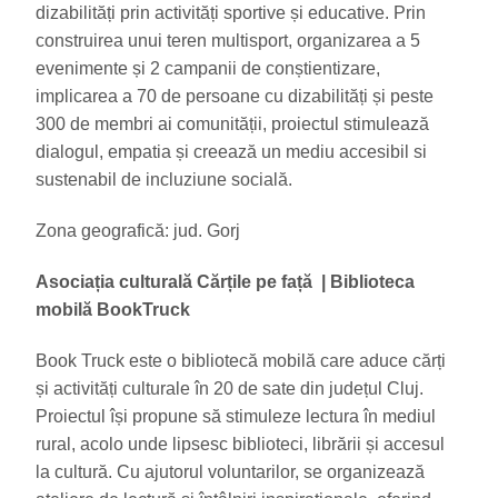
dizabilități prin activități sportive și educative. Prin
construirea unui teren multisport, organizarea a 5
evenimente și 2 campanii de conștientizare,
implicarea a 70 de persoane cu dizabilități și peste
300 de membri ai comunității, proiectul stimulează
dialogul, empatia și creează un mediu accesibil si
sustenabil de incluziune socială.
Zona geografică: jud. Gorj
Asociația culturală Cărțile pe față
|
Biblioteca
mobilă BookTruck
Book Truck este o bibliotecă mobilă care aduce cărți
și activități culturale în 20 de sate din județul Cluj.
Proiectul își propune să stimuleze lectura în mediul
rural, acolo unde lipsesc biblioteci, librării și accesul
la cultură. Cu ajutorul voluntarilor, se organizează