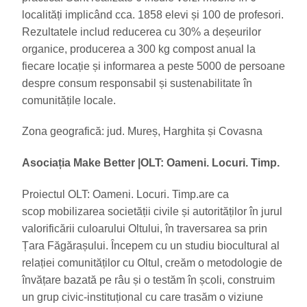
localități implicând cca. 1858 elevi și 100 de profesori.
Rezultatele includ reducerea cu 30% a deșeurilor
organice, producerea a 300 kg compost anual la
fiecare locație și informarea a peste 5000 de persoane
despre consum responsabil și sustenabilitate în
comunitățile locale.
Zona geografică: jud. Mureș, Harghita și Covasna
Asociația Make Better
|
OLT: Oameni. Locuri. Timp.
Proiectul OLT: Oameni. Locuri. Timp.are ca
scop mobilizarea societății civile și autorităților în jurul
valorificării culoarului Oltului, în traversarea sa prin
Țara Făgărașului. Începem cu un studiu biocultural al
relației comunităților cu Oltul, creăm o metodologie de
învățare bazată pe râu și o testăm în școli, construim
un grup civic-instituțional cu care trasăm o viziune