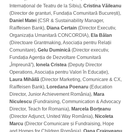
Internațional de Teatru de la Sibiu),
Cristina Văileanu
(Director de granturi, Fundația Comunitară București),
Daniel Matei
(CSR & Sustainability Manager,
Raiffeisen Bank),
Diana Certain
(Director Executiv,
Organizația Umanitară CONCORDIA),
Ela Bălan
(Directoare Grantmaking, Asociația pentru Relații
Comunitare),
Gelu Duminică
(Director executiv,
Fundația Agenția de Dezvoltare Comunitară
„Împreună”),
Ionela Cristea
(Deputy Director
Operations, Asociația pentru Valori în Educație),
Laura Mihăilă
(Director Marketing, Comunicare & CX,
Raiffeisen Bank),
Loredana Poenaru
(Education
Director, Junior Achievement România),
Mara
Niculescu
(Fundraising, Communication & Advocacy
Director, Teach for Romania),
Marcela Borțeanu
(Director Adjunct, United Way România),
Nicoleta
Marcu
(Director Comunicare și Fundraising, Hope
and Homes for Children România),
Oana Craioveanu