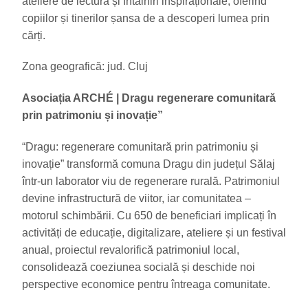
ateliere de lectură și întâlniri inspiraționale, oferind
copiilor și tinerilor șansa de a descoperi lumea prin
cărți.
Zona geografică: jud. Cluj
Asociația ARCHÉ
|
Dragu regenerare comunitară
prin patrimoniu și inovație”
“Dragu: regenerare comunitară prin patrimoniu și
inovație” transformă comuna Dragu din județul Sălaj
într-un laborator viu de regenerare rurală. Patrimoniul
devine infrastructură de viitor, iar comunitatea –
motorul schimbării. Cu 650 de beneficiari implicați în
activități de educație, digitalizare, ateliere și un festival
anual, proiectul revalorifică patrimoniul local,
consolidează coeziunea socială și deschide noi
perspective economice pentru întreaga comunitate.