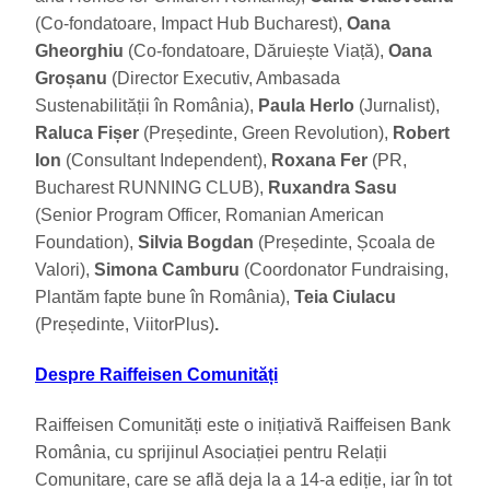
(Co-fondatoare, Impact Hub Bucharest),
Oana
Gheorghiu
(Co-fondatoare, Dăruiește Viață),
Oana
Groșanu
(Director Executiv, Ambasada
Sustenabilității în România),
Paula Herlo
(Jurnalist),
Raluca Fișer
(Președinte, Green Revolution),
Robert
Ion
(Consultant Independent),
Roxana Fer
(PR,
Bucharest RUNNING CLUB),
Ruxandra Sasu
(Senior Program Officer, Romanian American
Foundation),
Silvia Bogdan
(Președinte, Școala de
Valori),
Simona Camburu
(Coordonator Fundraising,
Plantăm fapte bune în România),
Teia Ciulacu
(Președinte, ViitorPlus)
.
Despre Raiffeisen Comunități
Raiffeisen Comunități este o inițiativă Raiffeisen Bank
România, cu sprijinul Asociației pentru Relații
Comunitare, care se află deja la a 14-a ediție, iar în tot