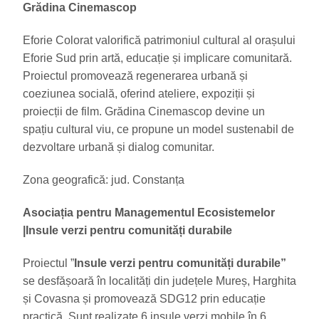
Grădina Cinemascop
Eforie Colorat valorifică patrimoniul cultural al orașului
Eforie Sud prin artă, educație și implicare comunitară.
Proiectul promovează regenerarea urbană și
coeziunea socială, oferind ateliere, expoziții și
proiecții de film. Grădina Cinemascop devine un
spațiu cultural viu, ce propune un model sustenabil de
dezvoltare urbană și dialog comunitar.
Zona geografică: jud. Constanța
Asociația pentru Managementul Ecosistemelor
|
Insule verzi pentru comunități durabile
Proiectul ”
Insule verzi pentru comunități durabile”
se desfășoară în localități din județele Mureș, Harghita
și Covasna și promovează SDG12 prin educație
practică. Sunt realizate 6 insule verzi mobile în 6