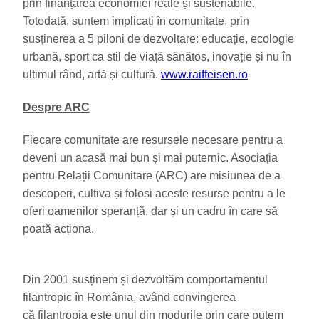
prin finanțarea economiei reale și sustenabile.
Totodată, suntem implicați în comunitate, prin
susținerea a 5 piloni de dezvoltare: educație, ecologie
urbană, sport ca stil de viață sănătos, inovație și nu în
ultimul rând, artă și cultură.
www.raiffeisen.ro
Despre ARC
Fiecare comunitate are resursele necesare pentru a
deveni un acasă mai bun și mai puternic. Asociația
pentru Relații Comunitare (ARC) are misiunea de a
descoperi, cultiva și folosi aceste resurse pentru a le
oferi oamenilor speranță, dar și un cadru în care să
poată acționa.
Din 2001 susținem și dezvoltăm comportamentul
filantropic în România, având convingerea
că filantropia este unul din modurile prin care putem