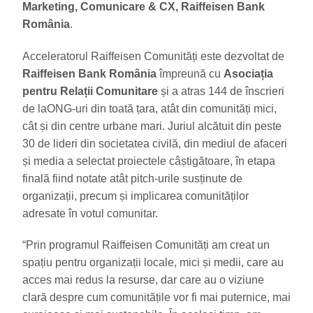
Marketing, Comunicare & CX, Raiffeisen Bank
România
.
Acceleratorul Raiffeisen Comunități este dezvoltat de
Raiffeisen Bank România
împreună cu
Asociația
pentru Relații Comunitare
și a atras 144 de înscrieri
de laONG-uri din toată țara, atât din comunități mici,
cât și din centre urbane mari. Juriul alcătuit din peste
30 de lideri din societatea civilă, din mediul de afaceri
și media a selectat proiectele câștigătoare, în etapa
finală fiind notate atât pitch-urile susținute de
organizații, precum și implicarea comunităților
adresate în votul comunitar.
“Prin programul Raiffeisen Comunități am creat un
spațiu pentru organizații locale, mici și medii, care au
acces mai redus la resurse, dar care au o viziune
clară despre cum comunitățile vor fi mai puternice, mai