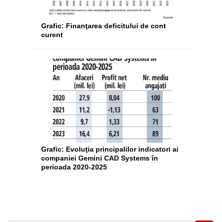
Grafic: Finanţarea deficitului de cont
curent
Grafic: Evoluţia principalilor indicatori ai
companiei Gemini CAD Systems în
perioada 2020-2025