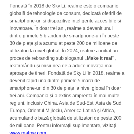
Fondată în 2018 de Sky Li, realme este o companie
globală de tehnologie de consum, dedicată oferirii de
smartphone-uri și dispozitive inteligente accesibile și
inovatoare. În doar trei ani, realme a devenit unul
dintre primele 5 branduri de smartphone-uri în peste
30 de piețe și a acumulat peste 200 de milioane de
utilizatori la nivel global. În 2024, realme a inițiat un
proces de rebranding sub sloganul
„Make it real”
,
reafirmându-și misiunea de a aduce inovația mai
aproape de tineri. Fondată de Sky Li în 2018, realme a
devenit rapid una dintre primele 5 mărci de
smartphone-uri din 30 de piețe la nivel global în doar
trei ani. Compania și-a extins amprenta în mai multe
regiuni, inclusiv China, Asia de Sud-Est, Asia de Sud,
Europa, Orientul Mijlociu, America Latină și Africa,
acumulând o bază globală de utilizatori de peste 200
de milioane. Pentru informații suplimentare, vizitați
www.realme.com
.