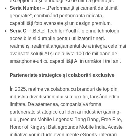
excepțională și tehnologii AI de ultimă generație.
Seria Number
– „Performanță și cameră de ultimă
generație”, combinând performanță ridicată,
capabilități foto avansate și un design premium.
Seria C
– „Better Tech for Youth”, oferind tehnologii
accesibile și durabile pentru utilizatorii tineri.
realme își reafirmă angajamentul de a integra cele mai
avansate soluții AI și de a livra 100 de milioane de
smartphone-uri cu capabilități AI în următorii trei ani.
Parteneriate strategice și colaborări exclusive
În 2025, realme va colabora cu branduri de top din
industria divertismentului și a luxului, lansând ediții
limitate. De asemenea, compania va forma
parteneriate strategice cu lideri ai industriei gaming-
ului, precum Mobile Legends: Bang Bang, Free Fire,
Honor of Kings și Battlegrounds Mobile India. Aceste
inițiative vor include evenimente eSports, integrări