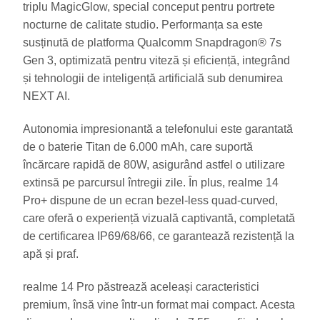
triplu MagicGlow, special conceput pentru portrete
nocturne de calitate studio. Performanța sa este
susținută de platforma Qualcomm Snapdragon® 7s
Gen 3, optimizată pentru viteză și eficiență, integrând
și tehnologii de inteligență artificială sub denumirea
NEXT AI.
Autonomia impresionantă a telefonului este garantată
de o baterie Titan de 6.000 mAh, care suportă
încărcare rapidă de 80W, asigurând astfel o utilizare
extinsă pe parcursul întregii zile. În plus, realme 14
Pro+ dispune de un ecran bezel-less quad-curved,
care oferă o experiență vizuală captivantă, completată
de certificarea IP69/68/66, ce garantează rezistență la
apă și praf.
realme 14 Pro păstrează aceleași caracteristici
premium, însă vine într-un format mai compact. Acesta