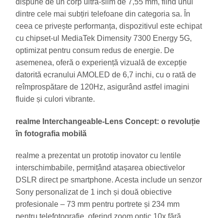
dispune de un corp ultra-slim de 7,55 mm, fiind unul
dintre cele mai subțiri telefoane din categoria sa. În
ceea ce privește performanța, dispozitivul este echipat
cu chipset-ul MediaTek Dimensity 7300 Energy 5G,
optimizat pentru consum redus de energie. De
asemenea, oferă o experiență vizuală de excepție
datorită ecranului AMOLED de 6,7 inchi, cu o rată de
reîmprospătare de 120Hz, asigurând astfel imagini
fluide și culori vibrante.
realme Interchangeable-Lens Concept: o revoluție
în fotografia mobilă
realme a prezentat un prototip inovator cu lentile
interschimbabile, permițând atașarea obiectivelor
DSLR direct pe smartphone. Acesta include un senzor
Sony personalizat de 1 inch și două obiective
profesionale – 73 mm pentru portrete și 234 mm
pentru telefotografie, oferind zoom optic 10x fără